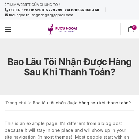
 THĂM WEBSITE CỦA CHÚNG TÔI !
HOTLINE:
TP.HCM: 0815.779.799
|
ZALO: 0566.868.468
ruoungoaithuonghangsg@gmail.com
0
Bao Lâu Tôi Nhận Được Hàng
Sau Khi Thanh Toán?
>
Trang chủ
Bao lâu tôi nhận được hàng sau khi thanh toán?
This is an example page. It’s different from a blog post
because it will stay in one place and will show up in your
site navigation (in most themes). Most people start with an