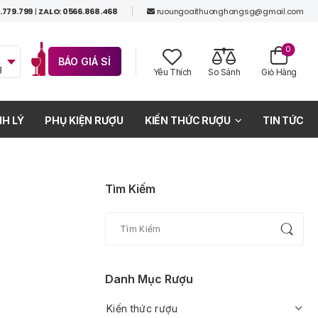
.779.799
|
ZALO: 0566.868.468
ruoungoaithuonghangsg@gmail.com
0
BÁO GIÁ SỈ
g
Yêu Thích
So Sánh
Giỏ Hàng
H LÝ
PHỤ KIỆN RƯỢU
KIẾN THỨC RƯỢU
TIN TỨC
Tìm Kiếm
Danh Mục Rượu
Kiến thức rượu