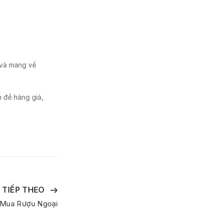
 và mang về
n đề hàng giả,
T TIẾP THEO
 Mua Rượu Ngoại