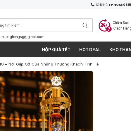
HOTLINE:
TP.HCM: 0815
Chăm Sóc
Khách Hàn
ithuonghangsg@gmail.com
HỘP QUÀ TẾT
HOT DEAL
KHO THAN
 – Nơi Gặp Gỡ Của Những Thượng Khách Tinh Tế