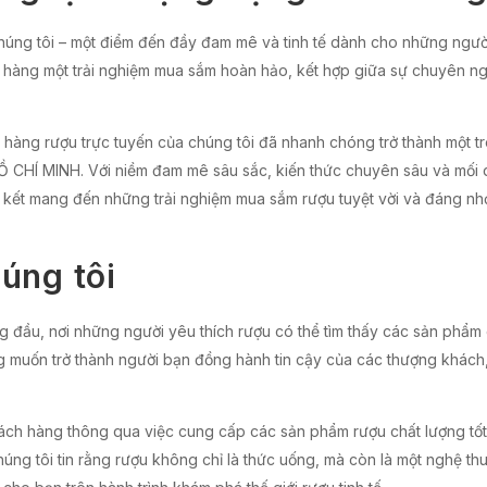
ng tôi – một điểm đến đầy đam mê và tinh tế dành cho những người
ch hàng một trải nghiệm mua sắm hoàn hảo, kết hợp giữa sự chuyên n
hàng rượu trực tuyến của chúng tôi đã nhanh chóng trở thành một 
 HỒ CHÍ MINH. Với niềm đam mê sâu sắc, kiến thức chuyên sâu và mối
am kết mang đến những trải nghiệm mua sắm rượu tuyệt vời và đáng n
úng tôi
ng đầu, nơi những người yêu thích rượu có thể tìm thấy các sản phẩm
g muốn trở thành người bạn đồng hành tin cậy của các thượng khách
hách hàng thông qua việc cung cấp các sản phẩm rượu chất lượng tốt
ng tôi tin rằng rượu không chỉ là thức uống, mà còn là một nghệ thu