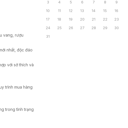
3
4
5
6
7
8
9
10
11
12
13
14
15
16
17
18
19
20
21
22
23
24
25
26
27
28
29
30
ợu vang, rượu
31
ới nhất, độc đáo
ợp với sở thích và
uy trình mua hàng
g trong tình trạng