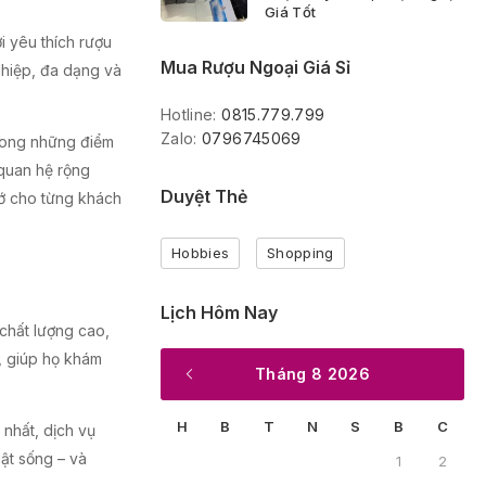
Giá Tốt
 yêu thích rượu
Mua Rượu Ngoại Giá Sỉ
ghiệp, đa dạng và
Hotline:
0815.779.799
Zalo:
0796745069
trong những điểm
 quan hệ rộng
Duyệt Thẻ
hớ cho từng khách
Hobbies
Shopping
Lịch Hôm Nay
 chất lượng cao,
, giúp họ khám
Tháng 8 2026
H
B
T
N
S
B
C
 nhất, dịch vụ
ật sống – và
1
2