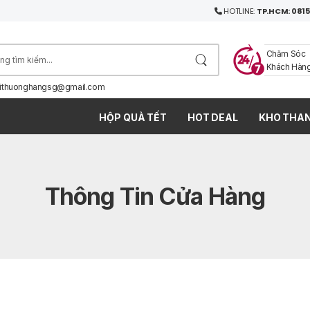
HOTLINE:
TP.HCM: 0815
Chăm Sóc
Khách Hàn
ithuonghangsg@gmail.com
HỘP QUÀ TẾT
HOT DEAL
KHO THAN
Thông Tin Cửa Hàng