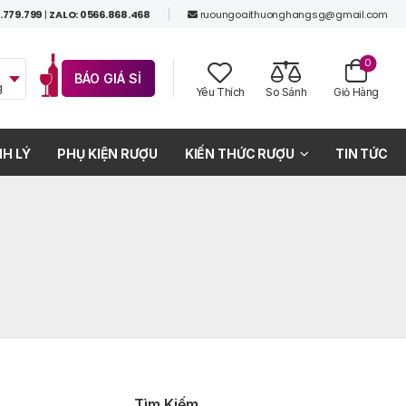
.779.799
|
ZALO: 0566.868.468
ruoungoaithuonghangsg@gmail.com
0
BÁO GIÁ SỈ
g
Yêu Thích
So Sánh
Giỏ Hàng
H LÝ
PHỤ KIỆN RƯỢU
KIẾN THỨC RƯỢU
TIN TỨC
Tìm Kiếm