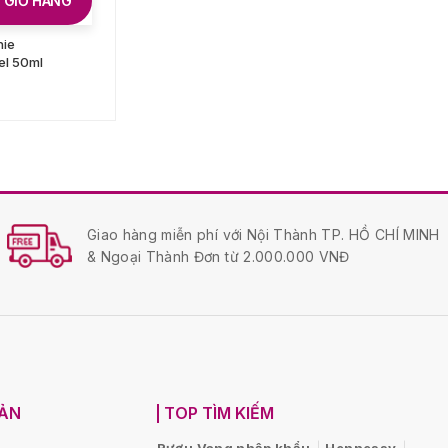
 GIỎ HÀNG
nie
el 50ml
Giao hàng miễn phí với Nội Thành TP. HỒ CHÍ MINH
& Ngoại Thành Đơn từ 2.000.000 VNĐ
OẢN
TOP TÌM KIẾM
Rượu Vang nhập khẩu
Hennessy