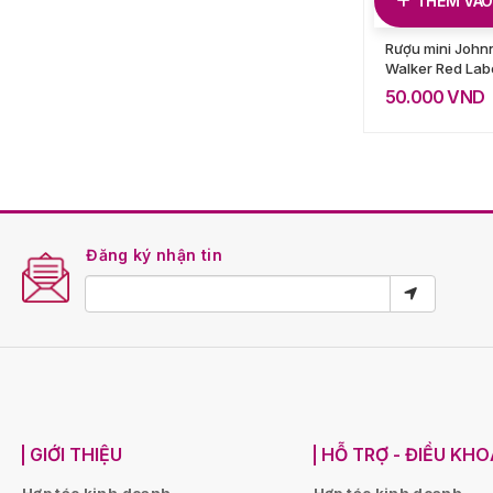
THÊM VÀO
Rượu mini John
Walker Red Lab
50.000
VND
Đăng ký nhận tin
GIỚI THIỆU
HỖ TRỢ - ĐIỀU KH
Hợp tác kinh doanh
Hợp tác kinh doanh