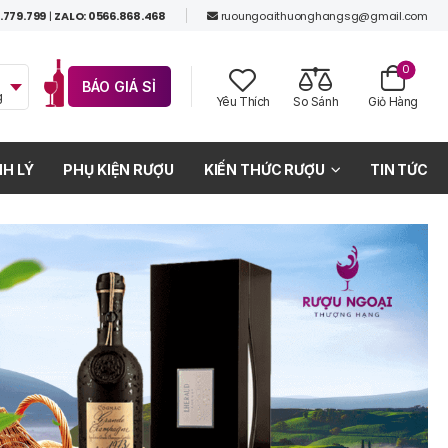
.779.799
|
ZALO: 0566.868.468
ruoungoaithuonghangsg@gmail.com
0
BÁO GIÁ SỈ
g
Yêu Thích
So Sánh
Giỏ Hàng
H LÝ
PHỤ KIỆN RƯỢU
KIẾN THỨC RƯỢU
TIN TỨC