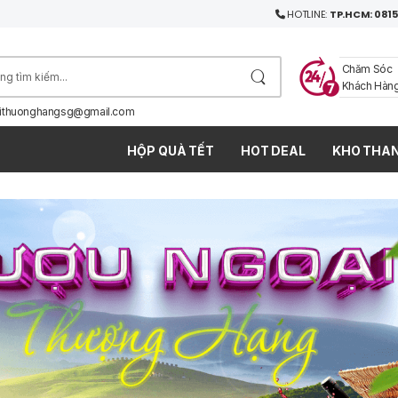
HOTLINE:
TP.HCM: 0815
Chăm Sóc
Khách Hàn
ithuonghangsg@gmail.com
HỘP QUÀ TẾT
HOT DEAL
KHO THAN