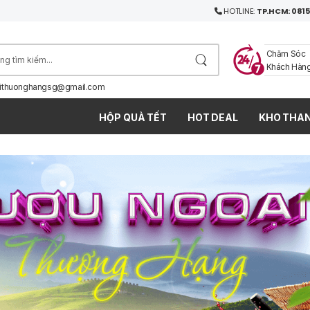
HOTLINE:
TP.HCM: 0815
Chăm Sóc
Khách Hàn
ithuonghangsg@gmail.com
HỘP QUÀ TẾT
HOT DEAL
KHO THAN