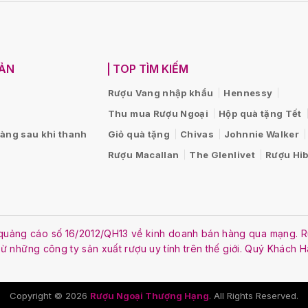
OẢN
TOP TÌM KIẾM
Rượu Vang nhập khẩu
Hennessy
Thu mua Rượu Ngoại
Hộp quà tặng Tết
hàng sau khi thanh
Giỏ quà tặng
Chivas
Johnnie Walker
Rượu Macallan
The Glenlivet
Rượu Hib
ật quảng cáo số 16/2012/QH13 về kinh doanh bán hàng qua mạng
 từ những công ty sản xuất rượu uy tính trên thế giới. Quý Khách 
Copyright © 2026
Rượu Ngoại Thượng Hạng
. All Rights Reserved.