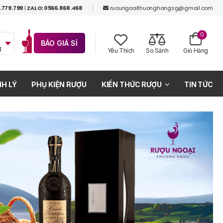
.779.799
|
ZALO: 0566.868.468
ruoungoaithuonghangsg@gmail.com
0
BÁO GIÁ SỈ
g
Yêu Thích
So Sánh
Giỏ Hàng
H LÝ
PHỤ KIỆN RƯỢU
KIẾN THỨC RƯỢU
TIN TỨC