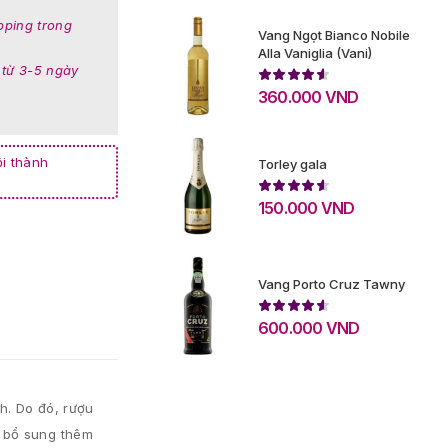
pping trong
Vang Ngọt Bianco Nobile
Alla Vaniglia (Vani)
 từ 3-5 ngày
360.000
VND
i thành
Torley gala
150.000
VND
Vang Porto Cruz Tawny
600.000
VND
h. Do đó, rượu
c bổ sung thêm