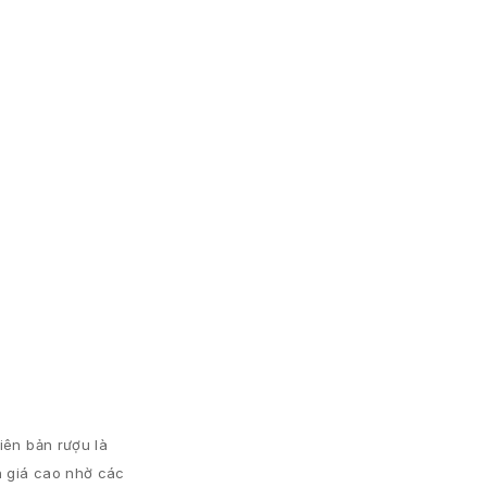
iên bản rượu là
h giá cao nhờ các