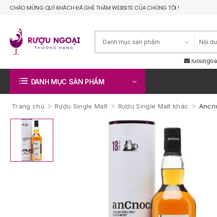
CHÀO MỪNG QUÍ KHÁCH ĐÃ GHÉ THĂM WEBSITE CỦA CHÚNG TÔI !
ruoungoa
DANH MỤC SẢN PHẨM
>
>
>
Trang chủ
Rượu Single Malt
Rượu Single Malt khác
Ancn