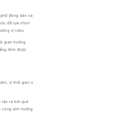
h phố đông dân và
 sức để lựa chọn
ương vị rượu.
ời gian trưởng
hẳng định được
ên, vì thời gian ủ
 tạo ra bởi quá
g ủ cũng ảnh hưởng