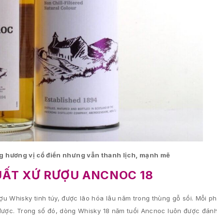
g hương vị cổ điển nhưng vẫn thanh lịch, mạnh mẽ
XUẤT XỨ RƯỢU ANCNOC 18
u Whisky tinh túy, được lão hóa lâu năm trong thùng gỗ sồi. Mỗi ph
 được. Trong số đó, dòng Whisky 18 năm tuổi Ancnoc luôn được đán