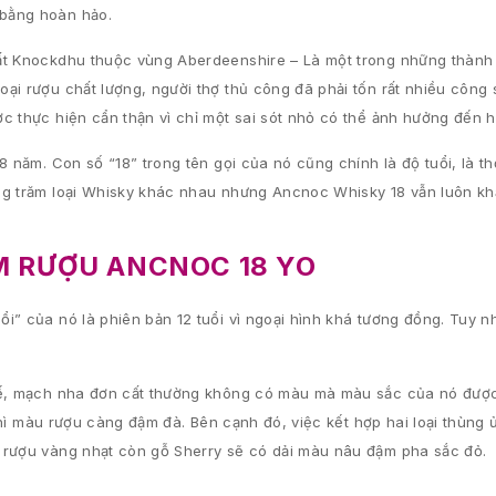
 bằng hoàn hảo.
cất Knockdhu thuộc vùng Aberdeenshire – Là một trong những thàn
ại rượu chất lượng, người thợ thủ công đã phải tốn rất nhiều công
c thực hiện cẩn thận vì chỉ một sai sót nhỏ có thể ảnh hưởng đến h
 năm. Con số “18” trong tên gọi của nó cũng chính là độ tuổi, là th
àng trăm loại Whisky khác nhau nhưng Ancnoc Whisky 18 vẫn luôn k
ỂM RƯỢU ANCNOC 18 YO
” của nó là phiên bản 12 tuổi vì ngoại hình khá tương đồng. Tuy nhi
 tế, mạch nha đơn cất thường không có màu mà màu sắc của nó được
u thì màu rượu càng đậm đà. Bên cạnh đó, việc kết hợp hai loại thùn
 rượu vàng nhạt còn gỗ Sherry sẽ có dải màu nâu đậm pha sắc đỏ.