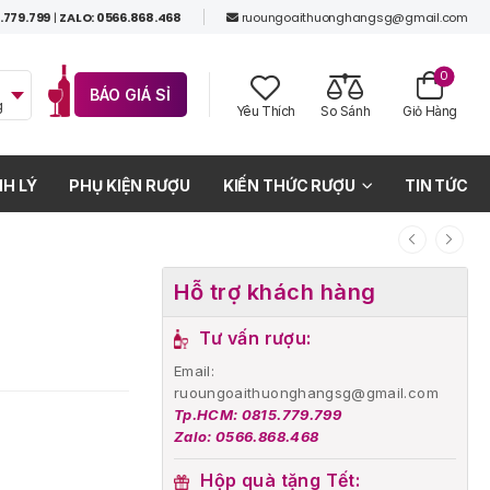
.779.799
|
ZALO: 0566.868.468
ruoungoaithuonghangsg@gmail.com
0
BÁO GIÁ SỈ
g
Yêu Thích
So Sánh
Giỏ Hàng
H LÝ
PHỤ KIỆN RƯỢU
KIẾN THỨC RƯỢU
TIN TỨC
Hỗ trợ khách hàng
Tư vấn rượu:
Email:
ruoungoaithuonghangsg@gmail.com
Tp.HCM: 0815.779.799
Zalo: 0566.868.468
Hộp quà tặng Tết: