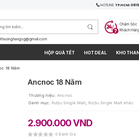
HOTLINE:
TP.HCM: 0815
Chăm Sóc
Khách Hàn
ithuonghangsg@gmail.com
HỘP QUÀ TẾT
HOT DEAL
KHO THAN
oc 18 Năm
Ancnoc 18 Năm
Thương hiệu:
Ancnoc
Danh mục:
Rượu Single Malt
,
Rượu Single Malt khác
2.900.000
VND
0 Đánh Giá