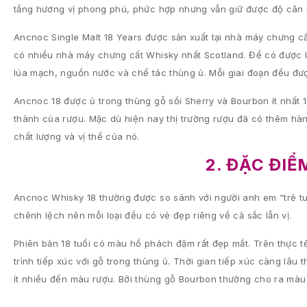
tầng hương vị phong phú, phức hợp nhưng vẫn giữ được độ cân
Ancnoc Single Malt 18 Years được sản xuất tại nhà máy chưng 
có nhiều nhà máy chưng cất Whisky nhất Scotland. Để có được lo
lúa mạch, nguồn nước và chế tác thùng ủ. Mỗi giai đoạn đều đượ
Ancnoc 18 được ủ trong thùng gỗ sồi Sherry và Bourbon ít nhất 18
thành của rượu. Mặc dù hiện nay thị trường rượu đã có thêm h
chất lượng và vị thế của nó.
2. ĐẶC ĐI
Ancnoc Whisky 18 thường được so sánh với người anh em “trẻ tuổi
chênh lệch nên mỗi loại đều có vẻ đẹp riêng về cả sắc lẫn vị.
Phiên bản 18 tuổi có màu hổ phách đậm rất đẹp mắt. Trên thực
trình tiếp xúc với gỗ trong thùng ủ. Thời gian tiếp xúc càng lâ
ít nhiều đến màu rượu. Bởi thùng gỗ Bourbon thường cho ra màu