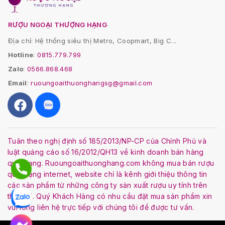
RƯỢU NGOẠI THƯỢNG HẠNG
Địa chỉ: Hệ thống siêu thị Metro, Coopmart, Big C...
Hotline
:
0815.779.799
Zalo
:
0566.868.468
Email
:
ruoungoaithuonghangsg@gmail.com
Tuân theo nghị định số 185/2013/NP-CP của Chính Phủ và
luật quảng cáo số 16/2012/QH13 về kinh doanh bán hàng
qua mạng. Ruoungoaithuonghang.com không mua bán rượu
qua mạng internet, website chỉ là kênh giới thiệu thông tin
các sản phẩm từ những công ty sản xuất rượu uy tính trên
thế giới. Quý Khách Hàng có nhu cầu đặt mua sản phẩm xin
vui lòng liên hệ trực tiếp với chúng tôi để được tư vấn.