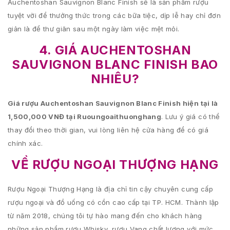
Auchentoshan Sauvignon Blanc Finish sẽ là sản phẩm rượu
tuyệt vời để thưởng thức trong các bữa tiệc, dịp lễ hay chỉ đơn
giản là để thư giãn sau một ngày làm việc mệt mỏi.
4. GIÁ AUCHENTOSHAN
SAUVIGNON BLANC FINISH BAO
NHIÊU?
Giá rượu Auchentoshan Sauvignon Blanc Finish hiện tại là
1,500,000 VNĐ tại Ruoungoaithuonghang
. Lưu ý giá có thể
thay đổi theo thời gian, vui lòng liên hệ cửa hàng để có giá
chính xác.
VỀ RƯỢU NGOẠI THƯỢNG HẠNG
Rượu Ngoại Thượng Hạng là địa chỉ tin cậy chuyên cung cấp
rượu ngoại và đồ uống có cồn cao cấp tại TP. HCM. Thành lập
từ năm 2018, chúng tôi tự hào mang đến cho khách hàng
những sản phẩm rượu Whisky, rượu Vang chất lượng với mức