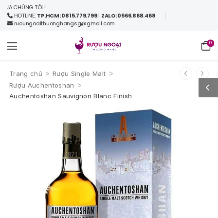
HÚNG TÔI !
HOTLINE:
TP.HCM: 0815.779.799
|
ZALO: 0566.868.468
ruoungoaithuonghangsg@gmail.com
0
>
>
Trang chủ
Rượu Single Malt
>
Rượu Auchentoshan
Auchentoshan Sauvignon Blanc Finish