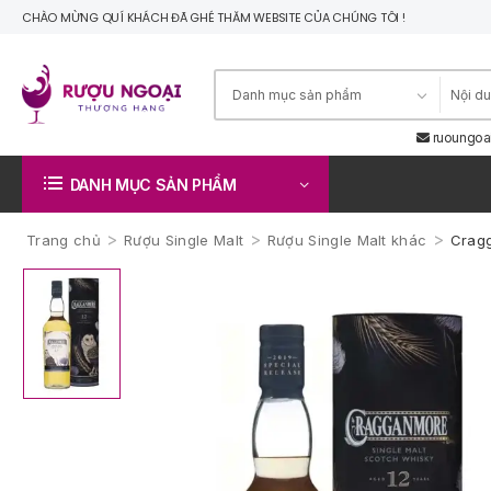
CHÀO MỪNG QUÍ KHÁCH ĐÃ GHÉ THĂM WEBSITE CỦA CHÚNG TÔI !
ruoungoa
DANH MỤC SẢN PHẨM
>
>
>
Trang chủ
Rượu Single Malt
Rượu Single Malt khác
Cragg