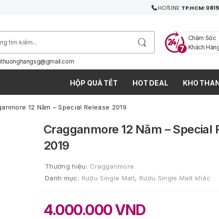
HOTLINE:
TP.HCM: 0815
Chăm Sóc
Khách Hàn
ithuonghangsg@gmail.com
HỘP QUÀ TẾT
HOT DEAL
KHO THAN
anmore 12 Năm – Special Release 2019
Cragganmore 12 Năm – Special 
2019
Thương hiệu:
Cragganmore
Danh mục:
Rượu Single Malt
,
Rượu Single Malt khác
4.000.000
VND