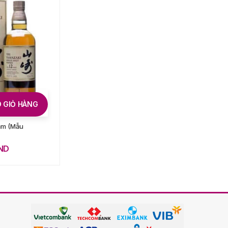
 GIỎ HÀNG
ĐỌC TIẾP
ăm (Mẫu
Macallan 21 Năm Fine
Oak
ND
Giá: Liên hệ