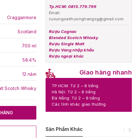
Tp.HCM: 0815.779.799
Email:
Cragganmore
ruoungoaithuonghangsg@gmail.com
Scotland
Rượu Cognac
Blended Scotch Whisky
Rượu Single Malt
700 ml
Rượu Vang nhập khẩu
Rượu ngoại khác
58.4%
Giao hàng nhanh
12 năm
TP.HCM: Từ 2 – 8 tiếng
alt Scotch Whisky
Hà Nội: Từ 2 – 8 tiếng
Đà Nẵng: Từ 2 – 8 tiếng
Các tỉnh khác giao thường
 HÀNG
Sản Phẩm Khác