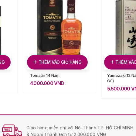
NG
THÊM VÀO GIỎ HÀNG
THÊM VÀO
Tomatin 14 Năm
Yamazaki 12 N
Cũ)
4.000.000
VND
5.500.000
V
Giao hàng miễn phí với Nội Thành TP. HỒ CHÍ MINH
& Ngoại Thành Đơn từ 2.000.000 VNĐ