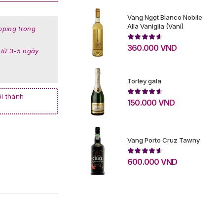
Vang Ngọt Bianco Nobile
Alla Vaniglia (Vani)
pping trong
360.000
VND
 từ 3-5 ngày
Torley gala
i thành
150.000
VND
Vang Porto Cruz Tawny
600.000
VND