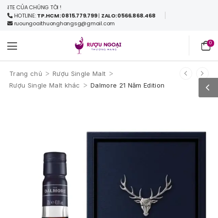
E CỦA CHÚNG TÔI !
HOTLINE:
TP.HCM: 0815.779.799
|
ZALO: 0566.868.468
ruoungoaithuonghangsg@gmail.com
0
>
>
Trang chủ
Rượu Single Malt
>
Rượu Single Malt khác
Dalmore 21 Năm Edition