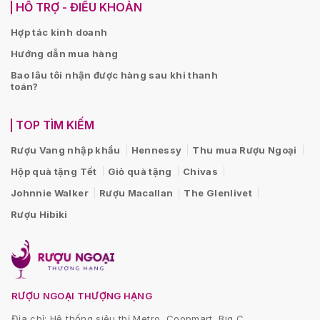
HỖ TRỢ - ĐIỀU KHOẢN
Hợp tác kinh doanh
Hướng dẫn mua hàng
Bao lâu tôi nhận được hàng sau khi thanh
toán?
TOP TÌM KIẾM
Rượu Vang nhập khẩu
Hennessy
Thu mua Rượu Ngoại
Hộp quà tặng Tết
Giỏ quà tặng
Chivas
Johnnie Walker
Rượu Macallan
The Glenlivet
Rượu Hibiki
RƯỢU NGOẠI THƯỢNG HẠNG
Địa chỉ: Hệ thống siêu thị Metro, Coopmart, Big C...