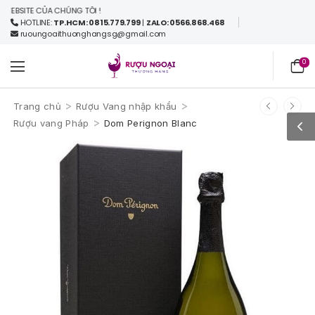
SITE CỦA CHÚNG TÔI !
HOTLINE:
TP.HCM: 0815.779.799
|
ZALO: 0566.868.468
ruoungoaithuonghangsg@gmail.com
0
>
>
Trang chủ
Rượu Vang nhập khẩu
>
Rượu vang Pháp
Dom Perignon Blanc