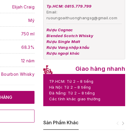
Tp.HCM: 0815.779.799
Elijah Craig
Email:
ruoungoaithuonghangsg@gmail.com
Mỹ
Rượu Cognac
750 ml
Blended Scotch Whisky
Rượu Single Malt
68.3%
Rượu Vang nhập khẩu
Rượu ngoại khác
12 năm
Giao hàng nhanh
Bourbon Whisky
TP.HCM: Từ 2 – 8 tiếng
Hà Nội: Từ 2 – 8 tiếng
Đà Nẵng: Từ 2 – 8 tiếng
 HÀNG
Các tỉnh khác giao thường
Sản Phẩm Khác