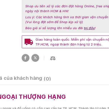
Shop ưu tiên xữ lý các đơn đặt hàng Online, free shi
ngày nội thành HCM & HN!
Lưu ý: Các khách hàng tỉnh xa thời gian vận chuyển
(Vui lòng đặt sớm để Shop kịp xử lý)
Báo giá sỉ số lượng lớn nhiều ưu đãi
tại đây
!
Giao hàng toàn quốc. Miễn phí vận chuyển nộ
TP.HCM, ngoại thành đơn hàng từ 2 triệu.
á của khách hàng
(0)
NGOẠI THƯỢNG HẠNG
 ngoại và đồ uống có cồn cao cấp tại TP. HCM. Thành lập từ năm 2