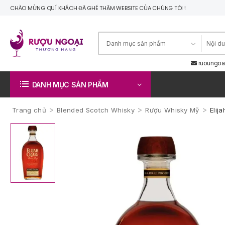
CHÀO MỪNG QUÍ KHÁCH ĐÃ GHÉ THĂM WEBSITE CỦA CHÚNG TÔI !
ruoungoa
DANH MỤC SẢN PHẨM
>
>
>
Trang chủ
Blended Scotch Whisky
Rượu Whisky Mỹ
Elij