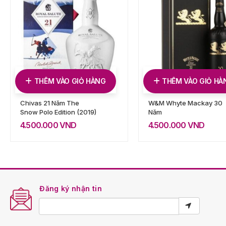
THÊM VÀO GIỎ HÀNG
THÊM VÀO GIỎ HÀ
Chivas 21 Năm The
W&M Whyte Mackay 30
Snow Polo Edition (2019)
Năm
4.500.000
VND
4.500.000
VND
Đăng ký nhận tin