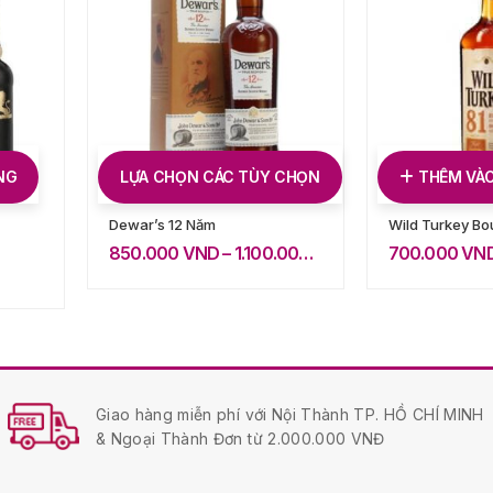
NG
LỰA CHỌN CÁC TÙY CHỌN
THÊM VÀO
Dewar’s 12 Năm
Wild Turkey Bo
850.000
VND
–
1.100.000
VND
700.000
VN
Giao hàng miễn phí với Nội Thành TP. HỒ CHÍ MINH
& Ngoại Thành Đơn từ 2.000.000 VNĐ