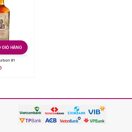
 GIỎ HÀNG
THÊM VÀO GIỎ HÀNG
urbon 81
Alfred Giraud Intrigue
French Malt Whisky
D
15.500.000
VND