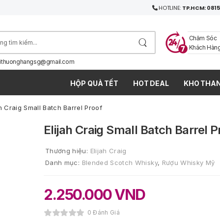
HOTLINE:
TP.HCM: 0815
Chăm Sóc
Khách Hàn
ithuonghangsg@gmail.com
HỘP QUÀ TẾT
HOT DEAL
KHO THAN
ah Craig Small Batch Barrel Proof
Elijah Craig Small Batch Barrel P
Thương hiệu:
Elijah Craig
Danh mục:
Blended Scotch Whisky
,
Rượu Whisky Mỹ
2.250.000
VND
0 Đánh Giá