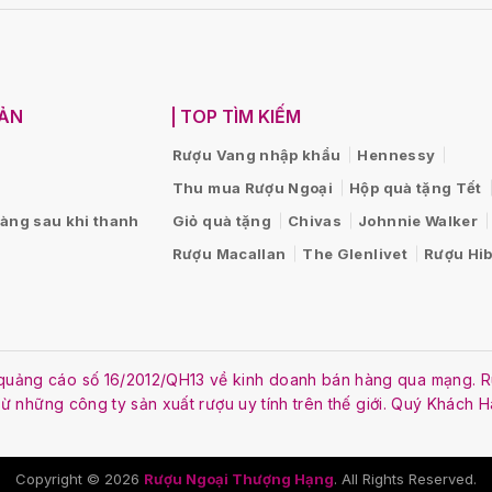
OẢN
TOP TÌM KIẾM
Rượu Vang nhập khẩu
Hennessy
Thu mua Rượu Ngoại
Hộp quà tặng Tết
hàng sau khi thanh
Giỏ quà tặng
Chivas
Johnnie Walker
Rượu Macallan
The Glenlivet
Rượu Hib
ật quảng cáo số 16/2012/QH13 về kinh doanh bán hàng qua mạng
 từ những công ty sản xuất rượu uy tính trên thế giới. Quý Khách 
Copyright © 2026
Rượu Ngoại Thượng Hạng
. All Rights Reserved.