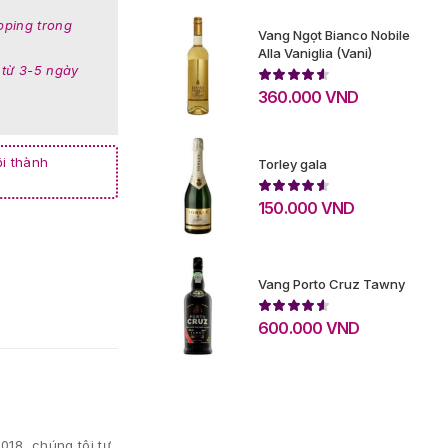
pping trong
Vang Ngọt Bianco Nobile
Alla Vaniglia (Vani)
 từ 3-5 ngày
360.000
VND
i thành
Torley gala
150.000
VND
Vang Porto Cruz Tawny
600.000
VND
018, chúng tôi tự