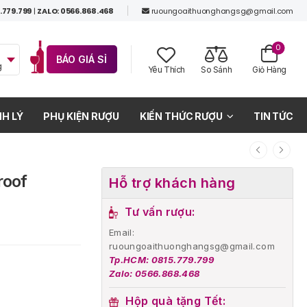
.779.799
|
ZALO: 0566.868.468
ruoungoaithuonghangsg@gmail.com
0
BÁO GIÁ SỈ
g
Yêu Thích
So Sánh
Giỏ Hàng
H LÝ
PHỤ KIỆN RƯỢU
KIẾN THỨC RƯỢU
TIN TỨC
roof
Hỗ trợ khách hàng
Tư vấn rượu:
Email:
ruoungoaithuonghangsg@gmail.com
Tp.HCM: 0815.779.799
Zalo: 0566.868.468
Hộp quà tặng Tết: