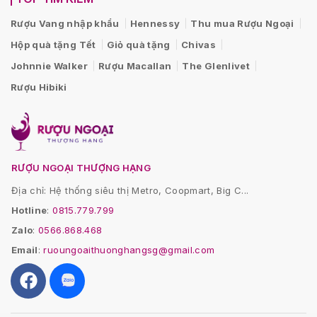
Rượu Vang nhập khẩu
Hennessy
Thu mua Rượu Ngoại
Hộp quà tặng Tết
Giỏ quà tặng
Chivas
Johnnie Walker
Rượu Macallan
The Glenlivet
Rượu Hibiki
RƯỢU NGOẠI THƯỢNG HẠNG
Địa chỉ: Hệ thống siêu thị Metro, Coopmart, Big C...
Hotline
:
0815.779.799
Zalo
:
0566.868.468
Email
:
ruoungoaithuonghangsg@gmail.com