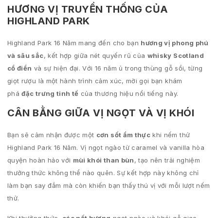
HƯƠNG VỊ TRUYỀN THỐNG CỦA
HIGHLAND PARK
Highland Park 16 Năm mang đến cho bạn
hương vị phong phú
và sâu sắc
, kết hợp giữa nét quyến rũ của
whisky Scotland
cổ điển
và sự hiện đại. Với 16 năm ủ trong thùng gỗ sồi, từng
giọt rượu là một hành trình cảm xúc, mời gọi bạn khám
phá
đặc trưng tinh tế
của thương hiệu nổi tiếng này.
CÂN BẰNG GIỮA VỊ NGỌT VÀ VỊ KHÓI
Bạn sẽ cảm nhận được một
cơn sốt ẩm thực
khi nếm thử
Highland Park 16 Năm. Vị ngọt ngào từ caramel và vanilla hòa
quyện hoàn hảo với
mùi khói than bùn
, tạo nên trải nghiệm
thưởng thức không thể nào quên. Sự kết hợp này không chỉ
làm bạn say đắm mà còn khiến bạn thấy thú vị với mỗi lượt nếm
thử.