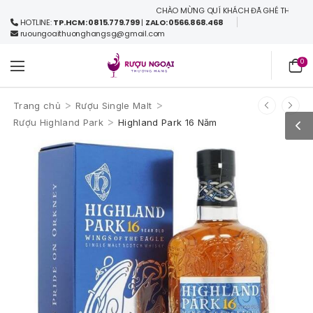
CHÀO MỪNG QUÍ KHÁCH ĐÃ GHÉ THĂM WEBSITE CỦ
HOTLINE:
TP.HCM: 0815.779.799
|
ZALO: 0566.868.468
ruoungoaithuonghangsg@gmail.com
0
>
>
Trang chủ
Rượu Single Malt
>
Rượu Highland Park
Highland Park 16 Năm