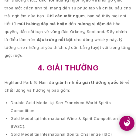
Khi thưởng thức,
các nốt hương
ngọt ngào và khói gỗ giao
thoa một cách tinh tế, mang đến sự phức tạp và chiều sâu cho
trải nghiệm của bạn.
Chỉ cần một ngụm
, bạn sẽ thấy mọi chi
tiết từ
mùi hương đầy mê hoặc
đến
hương vị đậm đà
hòa
quyện, dẫn dắt bạn về vùng đảo Orkney, Scotland. Đây chính
là điều làm nên
đặc trưng nổi bật
cho dòng whisky này, lý
tưởng cho những ai yêu thích sự cân bằng tuyệt vời trong từng
giọt rượu.
4. GIẢI THƯỞNG
Highland Park 16 Năm đã
giành nhiều giải thưởng quốc tế
về
chất lượng và hương vị bao gồm:
Double Gold Medal tại San Francisco World Spirits
Competition.
Gold Medal tại International Wine & Spirit Competition
(IWSC).
Gold Medal tại International Spirits Challenge (ISC).