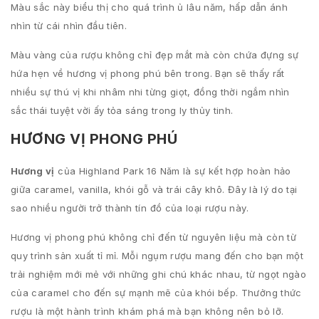
Màu sắc này biểu thị cho quá trình ủ lâu năm, hấp dẫn ánh
nhìn từ cái nhìn đầu tiên.
Màu vàng của rượu không chỉ đẹp mắt mà còn chứa đựng sự
hứa hẹn về hương vị phong phú bên trong. Bạn sẽ thấy rất
nhiều sự thú vị khi nhâm nhi từng giọt, đồng thời ngắm nhìn
sắc thái tuyệt vời ấy tỏa sáng trong ly thủy tinh.
HƯƠNG VỊ PHONG PHÚ
Hương vị
của Highland Park 16 Năm là sự kết hợp hoàn hảo
giữa caramel, vanilla, khói gỗ và trái cây khô. Đây là lý do tại
sao nhiều người trở thành tín đồ của loại rượu này.
Hương vị phong phú không chỉ đến từ nguyên liệu mà còn từ
quy trình sản xuất tỉ mỉ. Mỗi ngụm rượu mang đến cho bạn một
trải nghiệm mới mẻ với những ghi chú khác nhau, từ ngọt ngào
của caramel cho đến sự mạnh mẽ của khói bếp. Thưởng thức
rượu là một hành trình khám phá mà bạn không nên bỏ lỡ.