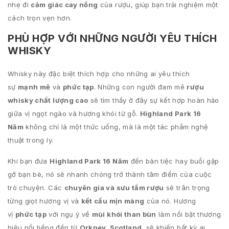
nhẹ đi
cảm giác cay nồng
của rượu, giúp bạn trải nghiệm một
cách trọn vẹn hơn.
PHÙ HỢP VỚI NHỮNG NGƯỜI YÊU THÍCH
WHISKY
Whisky này đặc biệt thích hợp cho những ai yêu thích
sự
mạnh mẽ
và
phức tạp
. Những con người đam mê
rượu
whisky chất lượng cao
sẽ tìm thấy ở đây sự kết hợp hoàn hảo
giữa vị ngọt ngào và hương khói từ gỗ.
Highland Park 16
Năm
không chỉ là một thức uống, mà là một tác phẩm nghệ
thuật trong ly.
Khi bạn đưa
Highland Park 16 Năm
đến bàn tiệc hay buổi gặp
gỡ bạn bè, nó sẽ nhanh chóng trở thành tâm điểm của cuộc
trò chuyện. Các
chuyên gia và sưu tầm rượu
sẽ trân trọng
từng giọt hương vị và
kết cấu mịn màng
của nó. Hương
vị
phức tạp
với ngụ ý về
mùi khói than bùn
làm nổi bật thương
hiệu nổi tiếng đến từ
Orkney, Scotland
, sẽ khiến bất kỳ ai