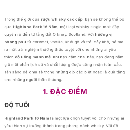
Trong thế giới của
rượu whisky cao cấp
, bạn sẽ không thể bỏ
qua
Highland Park 16 Năm
, một loại whisky single malt đầy
quyến rũ đến từ tầng đất Orkney, Scotland. Với
hương vị
phong phú
từ caramel, vanilla, khói gỗ và trái cây khô, nó tạo
ra một trải nghiệm thưởng thức tuyệt vời cho những ai yêu
thích
đồ uống mạnh mẽ
. Khi bạn cầm chai này, bạn đang nắm
giữ một phần lịch sử và chất lượng được công nhận toàn cầu,
sẵn sàng để chia sẻ trong những dịp đặc biệt hoặc là quà tặng
cho những người thân thương.
1. ĐẶC ĐIỂM
ĐỘ TUỔI
Highland Park 16 Năm
là một lựa chọn tuyệt vời cho những ai
yêu thích sự trưởng thành trong phong cách whisky. Với độ