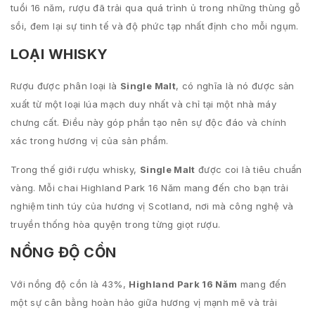
tuổi 16 năm, rượu đã trải qua quá trình ủ trong những thùng gỗ
sồi, đem lại sự tinh tế và độ phức tạp nhất định cho mỗi ngụm.
LOẠI WHISKY
Rượu được phân loại là
Single Malt
, có nghĩa là nó được sản
xuất từ một loại lúa mạch duy nhất và chỉ tại một nhà máy
chưng cất. Điều này góp phần tạo nên sự độc đáo và chính
xác trong hương vị của sản phẩm.
Trong thế giới rượu whisky,
Single Malt
được coi là tiêu chuẩn
vàng. Mỗi chai Highland Park 16 Năm mang đến cho bạn trải
nghiệm tinh túy của hương vị Scotland, nơi mà công nghệ và
truyền thống hòa quyện trong từng giọt rượu.
NỒNG ĐỘ CỒN
Với nồng độ cồn là 43%,
Highland Park 16 Năm
mang đến
một sự cân bằng hoàn hảo giữa hương vị mạnh mẽ và trải