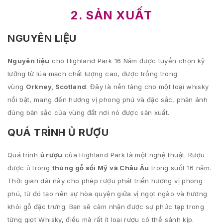
2. SẢN XUẤT
NGUYÊN LIỆU
Nguyên liệu
cho Highland Park 16 Năm được tuyển chọn kỹ
lưỡng từ lúa mạch chất lượng cao, được trồng trong
vùng
Orkney, Scotland
. Đây là nền tảng cho một loại whisky
nổi bật, mang đến hương vị phong phú và đặc sắc, phản ánh
đúng bản sắc của vùng đất nơi nó được sản xuất.
QUÁ TRÌNH Ủ RƯỢU
Quá trình
ủ rượu
của Highland Park là một nghệ thuật. Rượu
được ủ trong
thùng gỗ sồi Mỹ và Châu Âu
trong suốt 16 năm.
Thời gian dài này cho phép rượu phát triển hương vị phong
phú, từ đó tạo nên sự hòa quyện giữa vị ngọt ngào và hương
khói gỗ đặc trưng. Bạn sẽ cảm nhận được sự phức tạp trong
từng giọt Whisky, điều mà rất ít loại rượu có thể sánh kịp.