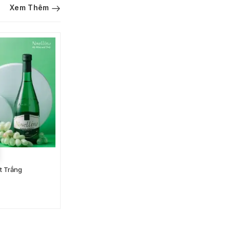
Xem Thêm
THÊM VÀO GIỎ HÀNG
t Trắng
Penfolds Bin 128
1.250.000
VND