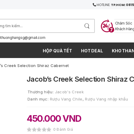
HOTLINE:
TP.HCM: 0815
Chăm Sóc
Khách Hàn
ithuonghangsg@gmail.com
HỘP QUÀ TẾT
HOT DEAL
KHO THAN
’s Creek Selection Shiraz Cabernet
Jacob’s Creek Selection Shiraz 
Thương hiệu:
Jacob's Creek
Danh mục:
Rượu Vang Chile
,
Rượu Vang nhập khẩu
450.000
VND
0 Đánh Giá