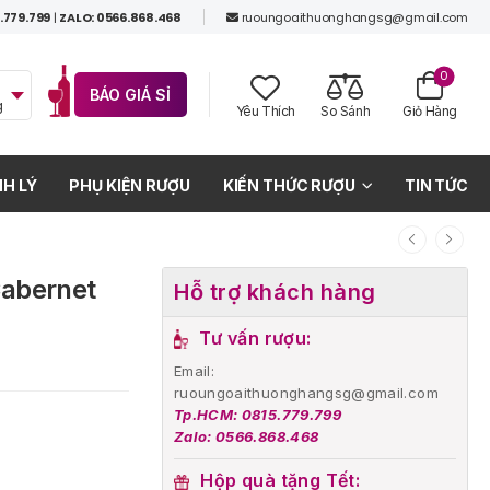
.779.799
|
ZALO: 0566.868.468
ruoungoaithuonghangsg@gmail.com
0
BÁO GIÁ SỈ
g
Yêu Thích
So Sánh
Giỏ Hàng
H LÝ
PHỤ KIỆN RƯỢU
KIẾN THỨC RƯỢU
TIN TỨC
Cabernet
Hỗ trợ khách hàng
Tư vấn rượu:
Email:
ruoungoaithuonghangsg@gmail.com
Tp.HCM: 0815.779.799
Zalo: 0566.868.468
Hộp quà tặng Tết: