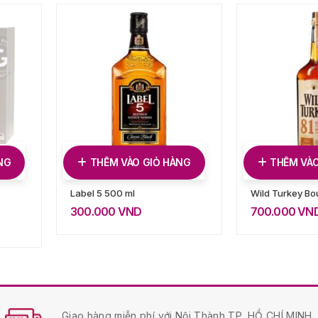
NG
THÊM VÀO GIỎ HÀNG
THÊM VÀO
Label 5 500 ml
Wild Turkey Bo
300.000
VND
700.000
VN
Giao hàng miễn phí với Nội Thành TP. HỒ CHÍ MINH