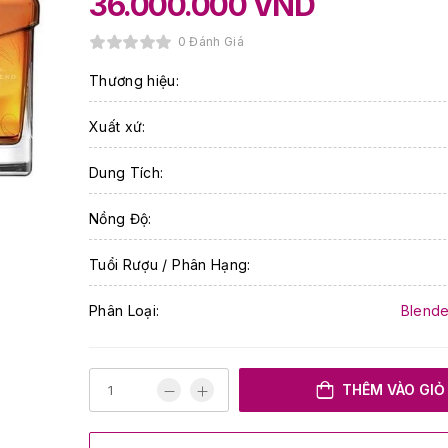
36.000.000
VND
0 Đánh Giá
Thương hiệu:
Xuất xứ:
Dung Tích:
Nồng Độ:
Tuổi Rượu / Phân Hạng:
Phân Loại:
Blende
THÊM VÀO GIỎ