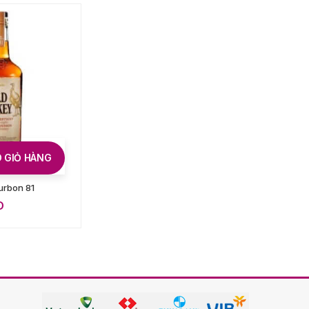
 GIỎ HÀNG
THÊM VÀO GIỎ HÀNG
urbon 81
W&M Whyte Mackay 30
Năm
D
4.500.000
VND