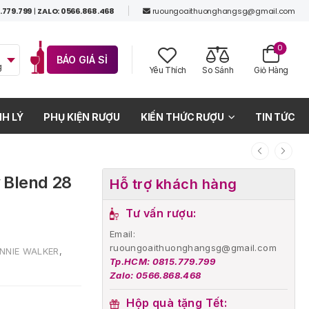
.779.799
|
ZALO: 0566.868.468
ruoungoaithuonghangsg@gmail.com
0
BÁO GIÁ SỈ
g
Yêu Thích
So Sánh
Giỏ Hàng
H LÝ
PHỤ KIỆN RƯỢU
KIẾN THỨC RƯỢU
TIN TỨC
 Blend 28
Hỗ trợ khách hàng
Tư vấn rượu:
Email:
ruoungoaithuonghangsg@gmail.com
NNIE WALKER
,
Tp.HCM: 0815.779.799
Zalo: 0566.868.468
Hộp quà tặng Tết: