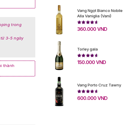
Vang Ngọt Bianco Nobile
Alla Vaniglia (Vani)
pping trong
360.000
VND
 từ 3-5 ngày
Torley gala
150.000
VND
i thành
Vang Porto Cruz Tawny
600.000
VND