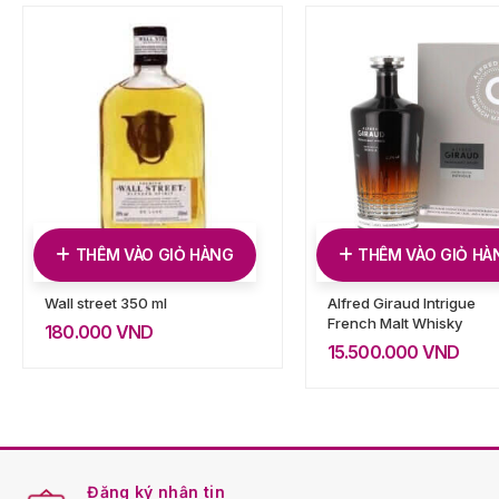
THÊM VÀO GIỎ HÀNG
THÊM VÀO GIỎ HÀ
Wall street 350 ml
Alfred Giraud Intrigue
French Malt Whisky
180.000
VND
15.500.000
VND
Đăng ký nhận tin