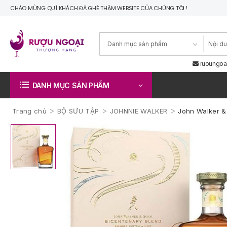
CHÀO MỪNG QUÍ KHÁCH ĐÃ GHÉ THĂM WEBSITE CỦA CHÚNG TÔI !
ruoungoa
DANH MỤC SẢN PHẨM
>
>
>
Trang chủ
BỘ SƯU TẬP
JOHNNIE WALKER
John Walker &