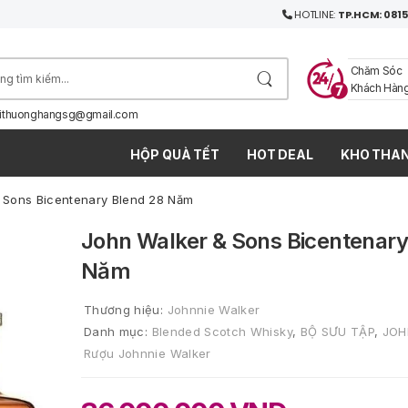
HOTLINE:
TP.HCM: 0815
Chăm Sóc
Khách Hàn
ithuonghangsg@gmail.com
HỘP QUÀ TẾT
HOT DEAL
KHO THAN
 Sons Bicentenary Blend 28 Năm
John Walker & Sons Bicentenary
Năm
Thương hiệu:
Johnnie Walker
Danh mục:
Blended Scotch Whisky
,
BỘ SƯU TẬP
,
JOH
Rượu Johnnie Walker