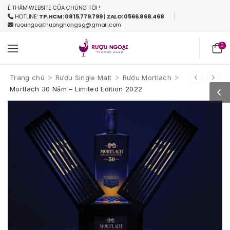
 THĂM WEBSITE CỦA CHÚNG TÔI !
HOTLINE:
TP.HCM: 0815.779.799
|
ZALO: 0566.868.468
ruoungoaithuonghangsg@gmail.com
0
>
>
>
Trang chủ
Rượu Single Malt
Rượu Mortlach
Mortlach 30 Năm – Limited Edition 2022