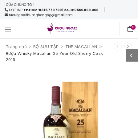
ỦA CHÚNG TÔI !
HOTLINE:
TP.HCM: 0815.779.799
|
ZALO: 0566.868.468
ruoungoaithuonghangsg@gmail.com
0
>
>
>
Trang chủ
BỘ SƯU TẬP
THE MACALLAN
Rượu Whisky Macallan 25 Year Old Sherry Cask
2015