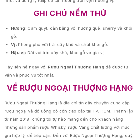
nhỏ, và dùng ly tulip để tận hưởng trọn vẹn hương vị.
GHI CHÚ NẾM THỬ
Hương:
Cam quýt, cân bằng với hương quế, sherry và khói
gỗ.
Vị:
Phong phú với trái cây khô và chút khói gỗ.
Hậu vị:
Dài với trái cây khô, khói gỗ và gia vị.
Hãy liên hệ ngay với
Rượu Ngoại Thượng Hạng
để được tư
vấn và phục vụ tốt nhất.
VỀ RƯỢU NGOẠI THƯỢNG HẠNG
Rượu Ngoại Thượng Hạng là địa chỉ tin cậy chuyên cung cấp
rượu ngoại và đồ uống có cồn cao cấp tại TP. HCM. Thành lập
từ năm 2018, chúng tôi tự hào mang đến cho khách hàng
những sản phẩm rượu Whisky, rượu Vang chất lượng với mức
giá hợp lý, dễ tiếp cận. Đến với Rượu Ngoại Thượng Hạng, quý