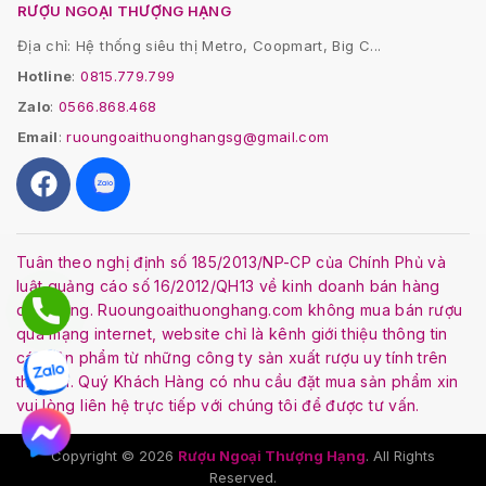
RƯỢU NGOẠI THƯỢNG HẠNG
Địa chỉ: Hệ thống siêu thị Metro, Coopmart, Big C...
Hotline
:
0815.779.799
Zalo
:
0566.868.468
Email
:
ruoungoaithuonghangsg@gmail.com
Tuân theo nghị định số 185/2013/NP-CP của Chính Phủ và
luật quảng cáo số 16/2012/QH13 về kinh doanh bán hàng
qua mạng. Ruoungoaithuonghang.com không mua bán rượu
qua mạng internet, website chỉ là kênh giới thiệu thông tin
các sản phẩm từ những công ty sản xuất rượu uy tính trên
thế giới. Quý Khách Hàng có nhu cầu đặt mua sản phẩm xin
vui lòng liên hệ trực tiếp với chúng tôi để được tư vấn.
Copyright © 2026
Rượu Ngoại Thượng Hạng
. All Rights
Reserved.