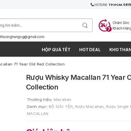
HOTLINE:
TP.HCM: 0815
Chăm Sóc
Khách Hàn
ithuonghangsg@gmail.com
HỘP QUÀ TẾT
HOT DEAL
KHO THAN
allan 71 Year Old Red Collection
Rượu Whisky Macallan 71 Year 
Collection
Thương hiệu:
Macallan
Danh mục:
BỘ SƯU TẬP
,
Rượu Macallan
,
Rượu Single 
MACALLAN