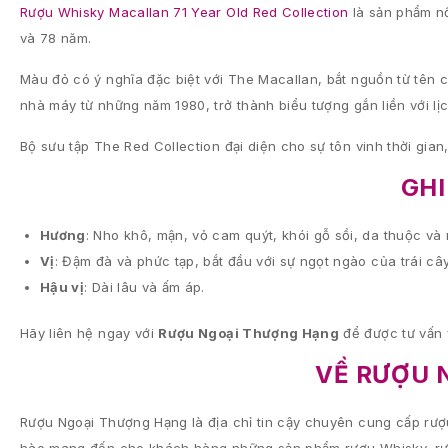
Rượu Whisky Macallan 71 Year Old Red Collection
là sản phẩm nổ
và 78 năm.
Màu đỏ có ý nghĩa đặc biệt với The Macallan, bắt nguồn từ tên 
nhà máy từ những năm 1980, trở thành biểu tượng gắn liền với lị
Bộ sưu tập The Red Collection đại diện cho sự tôn vinh thời gia
GHI
Hương
: Nho khô, mận, vỏ cam quýt, khói gỗ sồi, da thuộc và
Vị
: Đậm đà và phức tạp, bắt đầu với sự ngọt ngào của trái câ
Hậu vị
: Dài lâu và ấm áp.
Hãy liên hệ ngay với
Rượu Ngoại Thượng Hạng
để được tư vấn 
VỀ RƯỢU 
Rượu Ngoại Thượng Hạng là địa chỉ tin cậy chuyên cung cấp rượu