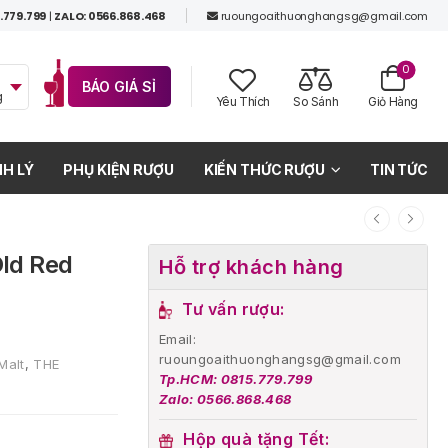
.779.799
|
ZALO: 0566.868.468
ruoungoaithuonghangsg@gmail.com
0
BÁO GIÁ SỈ
g
Yêu Thích
So Sánh
Giỏ Hàng
H LÝ
PHỤ KIỆN RƯỢU
KIẾN THỨC RƯỢU
TIN TỨC
Old Red
Hỗ trợ khách hàng
Tư vấn rượu:
Email:
ruoungoaithuonghangsg@gmail.com
Malt
,
THE
Tp.HCM: 0815.779.799
Zalo: 0566.868.468
Hộp quà tặng Tết: