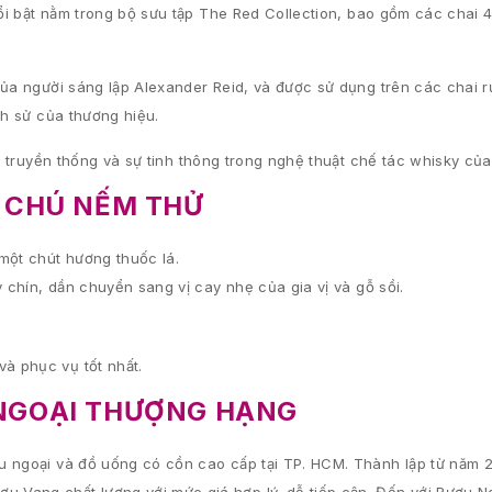
i bật nằm trong bộ sưu tập The Red Collection, bao gồm các chai 40
của người sáng lập Alexander Reid, và được sử dụng trên các chai 
ch sử của thương hiệu.
n, truyền thống và sự tinh thông trong nghệ thuật chế tác whisky củ
 CHÚ NẾM THỬ
 một chút hương thuốc lá.
y chín, dần chuyển sang vị cay nhẹ của gia vị và gỗ sồi.
và phục vụ tốt nhất.
NGOẠI THƯỢNG HẠNG
 ngoại và đồ uống có cồn cao cấp tại TP. HCM. Thành lập từ năm 2