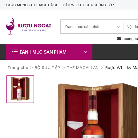
CHÀO MỪNG QUÍ KHÁCH ĐÃ GHÉ THĂM WEBSITE CỦA CHÚNG TÔI !
ruoungoa
DANH MỤC SẢN PHẨM
>
>
>
Trang chủ
BỘ SƯU TẬP
THE MACALLAN
Rượu Whisky Mac