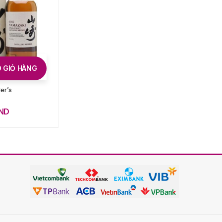
 GIỎ HÀNG
THÊM VÀO GIỎ HÀNG
er’s
Tobermory 12 Năm
1.800.000
VND
ND