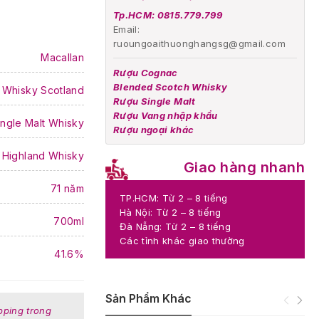
Tp.HCM: 0815.779.799
Email:
ruoungoaithuonghangsg@gmail.com
Macallan
Rượu Cognac
Blended Scotch Whisky
 Whisky Scotland
Rượu Single Malt
Rượu Vang nhập khẩu
ingle Malt Whisky
Rượu ngoại khác
Highland Whisky
Giao hàng nhanh
71 năm
TP.HCM: Từ 2 – 8 tiếng
Hà Nội: Từ 2 – 8 tiếng
700ml
Đà Nẵng: Từ 2 – 8 tiếng
Các tỉnh khác giao thường
41.6%
Sản Phẩm Khác
pping trong