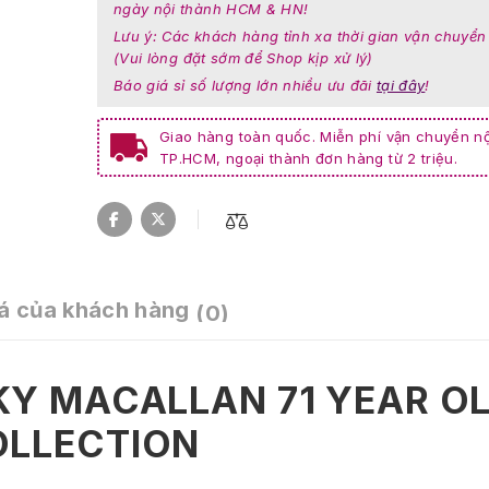
ngày nội thành HCM & HN!
Lưu ý: Các khách hàng tỉnh xa thời gian vận chuyển
(Vui lòng đặt sớm để Shop kịp xử lý)
Báo giá sỉ số lượng lớn nhiều ưu đãi
tại đây
!
Giao hàng toàn quốc. Miễn phí vận chuyển nộ
TP.HCM, ngoại thành đơn hàng từ 2 triệu.
á của khách hàng
(0)
KY MACALLAN 71 YEAR O
OLLECTION