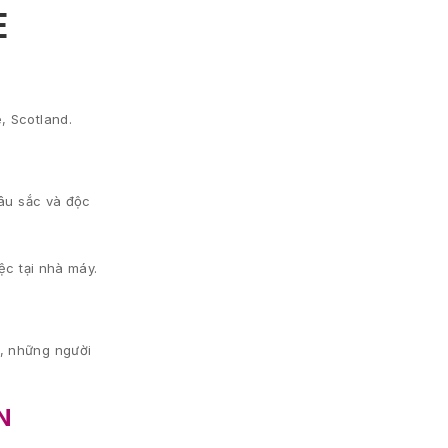
E
, Scotland.
sâu sắc và độc
ệc tại nhà máy.
c, những người
N