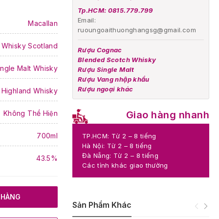
Tp.HCM: 0815.779.799
Email:
Macallan
ruoungoaithuonghangsg@gmail.com
 Whisky Scotland
Rượu Cognac
Blended Scotch Whisky
ingle Malt Whisky
Rượu Single Malt
Rượu Vang nhập khẩu
Rượu ngoại khác
Highland Whisky
Không Thể Hiện
Giao hàng nhanh
700ml
TP.HCM: Từ 2 – 8 tiếng
Hà Nội: Từ 2 – 8 tiếng
Đà Nẵng: Từ 2 – 8 tiếng
43.5%
Các tỉnh khác giao thường
 HÀNG
Sản Phẩm Khác