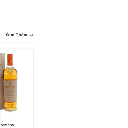
Xem Thêm
ĐỌC TIẾP
Harmony
Macallan 21 Năm Fine