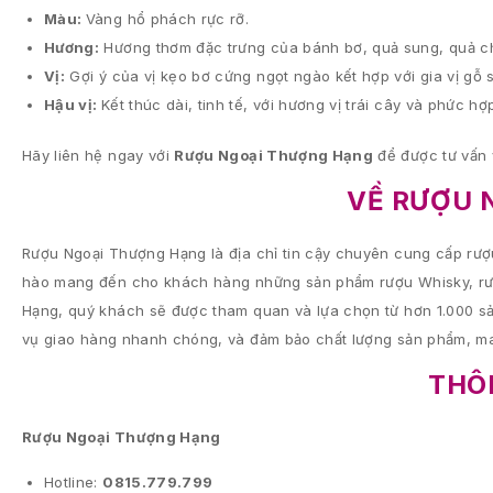
Màu:
Vàng hổ phách rực rỡ.
Hương:
Hương thơm đặc trưng của bánh bơ, quả sung, quả chà
Vị:
Gợi ý của vị kẹo bơ cứng ngọt ngào kết hợp với gia vị gỗ 
Hậu vị:
Kết thúc dài, tinh tế, với hương vị trái cây và phức 
Hãy liên hệ ngay với
Rượu Ngoại Thượng Hạng
để được tư vấn 
VỀ RƯỢU 
Rượu Ngoại Thượng Hạng là địa chỉ tin cậy chuyên cung cấp rượu
hào mang đến cho khách hàng những sản phẩm rượu Whisky, rượu
Hạng, quý khách sẽ được tham quan và lựa chọn từ hơn 1.000 sả
vụ giao hàng nhanh chóng, và đảm bảo chất lượng sản phẩm, ma
THÔN
Rượu Ngoại Thượng Hạng
Hotline:
0815.779.799