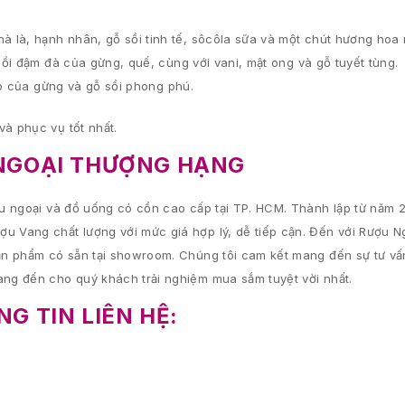
 là, hạnh nhân, gỗ sồi tinh tế, sôcôla sữa và một chút hương hoa
sồi đậm đà của gừng, quế, cùng với vani, mật ong và gỗ tuyết tùng.
hợp của gừng và gỗ sồi phong phú.
và phục vụ tốt nhất.
NGOẠI THƯỢNG HẠNG
 ngoại và đồ uống có cồn cao cấp tại TP. HCM. Thành lập từ năm 2
 Vang chất lượng với mức giá hợp lý, dễ tiếp cận. Đến với Rượu 
n phẩm có sẵn tại showroom. Chúng tôi cam kết mang đến sự tư vấn 
ng đến cho quý khách trải nghiệm mua sắm tuyệt vời nhất.
G TIN LIÊN HỆ: