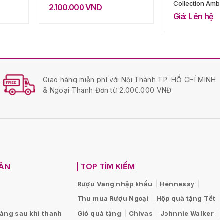
Collection Amb
2.100.000
VND
Meadow
Giá: Liên hệ
Giao hàng miễn phí với Nội Thành TP. HỒ CHÍ MINH
& Ngoại Thành Đơn từ 2.000.000 VNĐ
OẢN
TOP TÌM KIẾM
Rượu Vang nhập khẩu
Hennessy
Thu mua Rượu Ngoại
Hộp quà tặng Tết
hàng sau khi thanh
Giỏ quà tặng
Chivas
Johnnie Walker