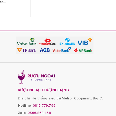
er
Oak
Giá: Liên hệ
RƯỢU NGOẠI THƯỢNG HẠNG
Địa chỉ: Hệ thống siêu thị Metro, Coopmart, Big C...
Hotline
:
0815.779.799
Zalo
:
0566.868.468