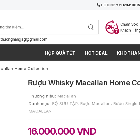
HOTLINE:
TP.HCM: 0815
Chăm Sóc
Khách Hàn
ithuonghangsg@gmail.com
HỘP QUÀ TẾT
HOT DEAL
KHO THAN
callan Home Collection
Rượu Whisky Macallan Home Col
Thương hiệu:
Macallan
Danh mục:
BỘ SƯU TẬP
,
Rượu Macallan
,
Rượu Single 
MACALLAN
16.000.000
VND