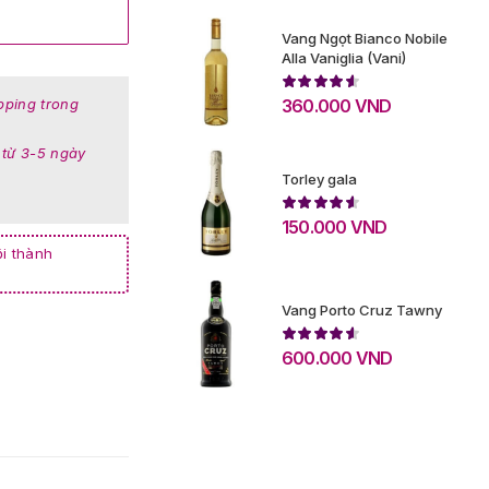
Vang Ngọt Bianco Nobile
Alla Vaniglia (Vani)
360.000
VND
pping trong
 từ 3-5 ngày
Torley gala
150.000
VND
i thành
Vang Porto Cruz Tawny
600.000
VND