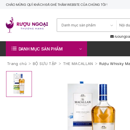
CHÀO MỪNG QUÍ KHÁCH ĐÃ GHÉ THĂM WEBSITE CỦA CHÚNG TÔI !
ruoungoa
DANH MỤC SẢN PHẨM
>
>
>
Trang chủ
BỘ SƯU TẬP
THE MACALLAN
Rượu Whisky Ma