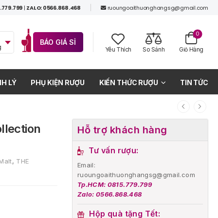
.779.799
|
ZALO: 0566.868.468
ruoungoaithuonghangsg@gmail.com
0
BÁO GIÁ SỈ
g
Yêu Thích
So Sánh
Giỏ Hàng
H LÝ
PHỤ KIỆN RƯỢU
KIẾN THỨC RƯỢU
TIN TỨC
lection
Hỗ trợ khách hàng
Tư vấn rượu:
Malt
,
THE
Email:
ruoungoaithuonghangsg@gmail.com
Tp.HCM: 0815.779.799
Zalo: 0566.868.468
Hộp quà tặng Tết: