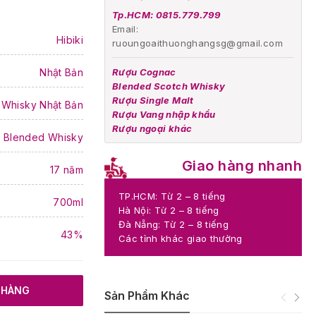
Tp.HCM: 0815.779.799
Email:
Hibiki
ruoungoaithuonghangsg@gmail.com
Nhật Bản
Rượu Cognac
Blended Scotch Whisky
Rượu Single Malt
Whisky Nhật Bản
Rượu Vang nhập khẩu
Rượu ngoại khác
 Blended Whisky
Giao hàng nhanh
17 năm
TP.HCM: Từ 2 – 8 tiếng
700ml
Hà Nội: Từ 2 – 8 tiếng
Đà Nẵng: Từ 2 – 8 tiếng
43%
Các tỉnh khác giao thường
 HÀNG
Sản Phẩm Khác