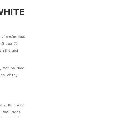
WHITE
u vào năm 1899
hất của đất
ên thế giới
, một loại diệc
hai vẽ tay
ăm 2018, chúng
i Rượu Ngoại