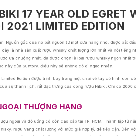
IBIKI 17 YEAR OLD EGRET 
 2021 LIMITED EDITION
 Bản. Nguồn gốc của nó bắt nguồn từ một cửa hàng nhỏ, được bắt đầ
 đây là nhà sản xuất rượu whisky chất lượng lớn nhất và nổi tiếng n
 được ưa chuộng nhất, đã được chọn là loại rượu whisky ngon nhất tr
ực này của Suntory, điều này sẽ không có gì ngạc nhiên.
 Limited Edition được trình bày trong một chai vẽ tay có hình con cò
ủa sự thanh lịch, rất đặc trưng của dòng rượu Hibiki. Chỉ có 2000 c
NGOẠI THƯỢNG HẠNG
rượu ngoại và đồ uống có cồn cao cấp tại TP. HCM. Thành lập từ n
sky, rượu Vang chất lượng với mức giá hợp lý, dễ tiếp cận. Đến vớ