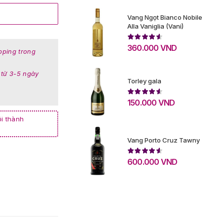
Vang Ngọt Bianco Nobile
Alla Vaniglia (Vani)
360.000
VND
pping trong
 từ 3-5 ngày
Torley gala
150.000
VND
i thành
Vang Porto Cruz Tawny
600.000
VND