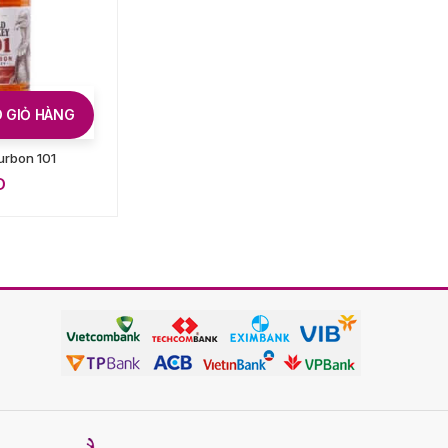
 GIỎ HÀNG
THÊM VÀO GIỎ HÀNG
urbon 101
Tullamore D.E.W Irish
Whiskey
D
750.000
VND