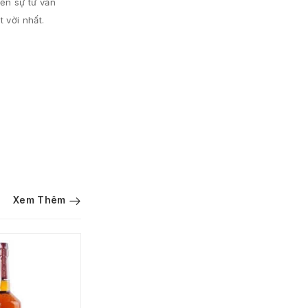
ến sự tư vấn
 vời nhất.
Xem Thêm