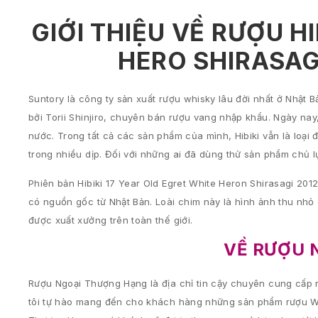
GIỚI THIỆU VỀ RƯỢU H
HERO SHIRASAGI
Suntory là công ty sản xuất rượu whisky lâu đời nhất ở Nhật
bởi Torii Shinjiro, chuyên bán rượu vang nhập khẩu. Ngày nay,
nước. Trong tất cả các sản phẩm của mình, Hibiki vẫn là loại
trong nhiều dịp. Đối với những ai đã dùng thử sản phẩm chủ l
Phiên bản Hibiki 17 Year Old Egret White Heron Shirasagi 2012
có nguồn gốc từ Nhật Bản. Loài chim này là hình ảnh thu nhỏ c
được xuất xưởng trên toàn thế giới.
VỀ RƯỢU 
Rượu Ngoại Thượng Hạng là địa chỉ tin cậy chuyên cung cấp 
tôi tự hào mang đến cho khách hàng những sản phẩm rượu Whi