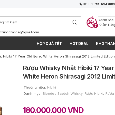
HOTLINE:
TP.HCM: 0815
Chăm Sóc
Khách Hàn
ithuonghangsg@gmail.com
HỘP QUÀ TẾT
HOT DEAL
KHO THAN
 Hibiki 17 Year Old Egret White Heron Shirasagi 2012 Limited Edition
Rượu Whisky Nhật Hibiki 17 Year
White Heron Shirasagi 2012 Limit
Thương hiệu:
Hibiki
Danh mục:
Blended Scotch Whisky
,
Rượu Hibiki
,
Rượu
180.000.000
VND