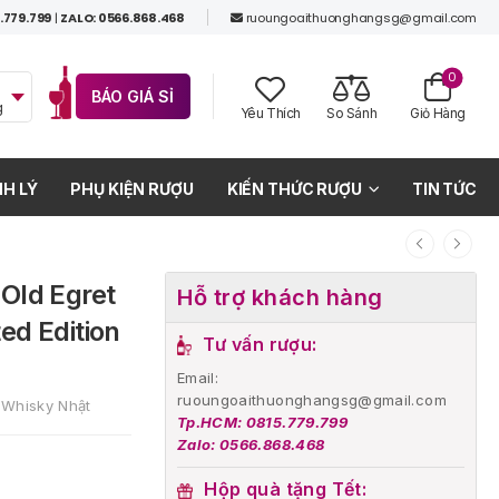
.779.799
|
ZALO: 0566.868.468
ruoungoaithuonghangsg@gmail.com
0
BÁO GIÁ SỈ
g
Yêu Thích
So Sánh
Giỏ Hàng
H LÝ
PHỤ KIỆN RƯỢU
KIẾN THỨC RƯỢU
TIN TỨC
 Old Egret
Hỗ trợ khách hàng
ed Edition
Tư vấn rượu:
Email:
ruoungoaithuonghangsg@gmail.com
 Whisky Nhật
Tp.HCM: 0815.779.799
Zalo: 0566.868.468
Hộp quà tặng Tết: