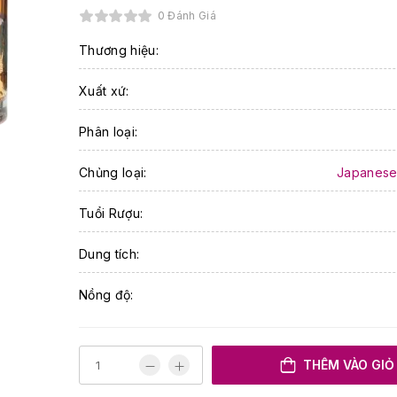
0 Đánh Giá
Thương hiệu:
Xuất xứ:
Phân loại:
Chủng loại:
Japanese
Tuổi Rượu:
Dung tích:
Nồng độ:
THÊM VÀO GIỎ