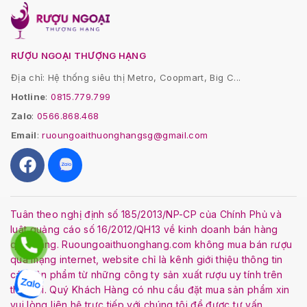
RƯỢU NGOẠI THƯỢNG HẠNG
Địa chỉ: Hệ thống siêu thị Metro, Coopmart, Big C...
Hotline
:
0815.779.799
Zalo
:
0566.868.468
Email
:
ruoungoaithuonghangsg@gmail.com
Tuân theo nghị định số 185/2013/NP-CP của Chính Phủ và
luật quảng cáo số 16/2012/QH13 về kinh doanh bán hàng
qua mạng. Ruoungoaithuonghang.com không mua bán rượu
qua mạng internet, website chỉ là kênh giới thiệu thông tin
các sản phẩm từ những công ty sản xuất rượu uy tính trên
thế giới. Quý Khách Hàng có nhu cầu đặt mua sản phẩm xin
vui lòng liên hệ trực tiếp với chúng tôi để được tư vấn.