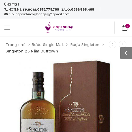
ÔI !
HOTLINE:
TP.HCM: 0815.779.799
|
ZALO: 0566.868.468
ruoungoaithuonghangsg@gmail.com
0
>
>
>
Trang chủ
Rượu Single Malt
Rượu Singleton
Singleton 25 Năm Dufftown