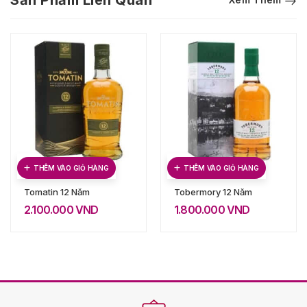
Sản Phẩm Liên Quan
THÊM VÀO GIỎ HÀNG
THÊM VÀO GIỎ HÀNG
Tomatin 12 Năm
Tobermory 12 Năm
2.100.000
VND
1.800.000
VND