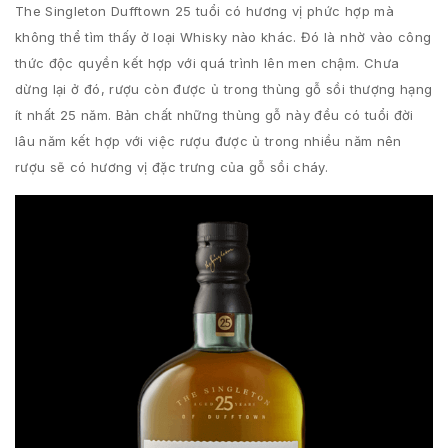
The Singleton Dufftown 25 tuổi có hương vị phức hợp mà
không thể tìm thấy ở loại Whisky nào khác. Đó là nhờ vào công
thức độc quyền kết hợp với quá trình lên men chậm. Chưa
dừng lại ở đó, rượu còn được ủ trong thùng gỗ sồi thượng hạng
ít nhất 25 năm. Bản chất những thùng gỗ này đều có tuổi đời
lâu năm kết hợp với việc rượu được ủ trong nhiều năm nên
rượu sẽ có hương vị đặc trưng của gỗ sồi cháy.