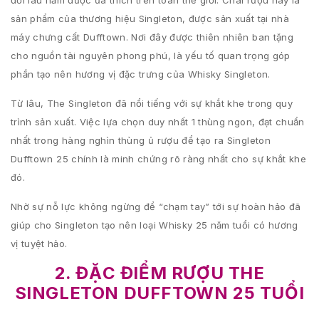
đời lâu năm được ưa thích trên toàn thế giới. Chai rượu này là
sản phẩm của thương hiệu Singleton, được sản xuất tại nhà
máy chưng cất Dufftown. Nơi đây được thiên nhiên ban tặng
cho nguồn tài nguyên phong phú, là yếu tố quan trọng góp
phần tạo nên hương vị đặc trưng của Whisky Singleton.
Từ lâu, The Singleton đã nổi tiếng với sự khắt khe trong quy
trình sản xuất. Việc lựa chọn duy nhất 1 thùng ngon, đạt chuẩn
nhất trong hàng nghìn thùng ủ rượu để tạo ra Singleton
Dufftown 25 chính là minh chứng rõ ràng nhất cho sự khắt khe
đó.
Nhờ sự nỗ lực không ngừng để “chạm tay” tới sự hoàn hảo đã
giúp cho Singleton tạo nên loại Whisky 25 năm tuổi có hương
vị tuyệt hảo.
2. ĐẶC ĐIỂM RƯỢU THE
SINGLETON DUFFTOWN 25 TUỔI