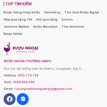
TOP TÌM KIẾM
Rượu Vang nhập khẩu
Hennessy
Thu mua Rượu Ngoại
Hộp quà tặng Tết
Giỏ quà tặng
Chivas
Johnnie Walker
Rượu Macallan
The Glenlivet
Rượu Hibiki
RƯỢU NGOẠI THƯỢNG HẠNG
Địa chỉ: Hệ thống siêu thị Metro, Coopmart, Big C...
Hotline
:
0815.779.799
Zalo
:
0566.868.468
Email
:
ruoungoaithuonghangsg@gmail.com