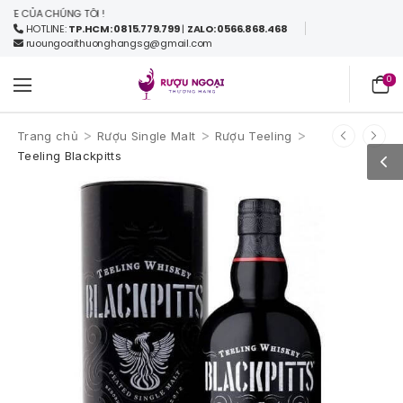
 CỦA CHÚNG TÔI !
HOTLINE:
TP.HCM: 0815.779.799
|
ZALO: 0566.868.468
ruoungoaithuonghangsg@gmail.com
0
>
>
>
Trang chủ
Rượu Single Malt
Rượu Teeling
Teeling Blackpitts