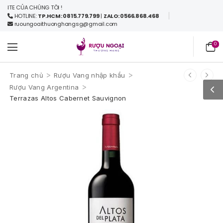
TE CỦA CHÚNG TÔI !
HOTLINE:
TP.HCM: 0815.779.799
|
ZALO: 0566.868.468
ruoungoaithuonghangsg@gmail.com
0
>
>
Trang chủ
Rượu Vang nhập khẩu
>
Rượu Vang Argentina
Terrazas Altos Cabernet Sauvignon