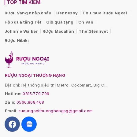
TOP TÌM KIẾM
Rượu Vang nhập khẩu
Hennessy
Thu mua Rượu Ngoại
Hộp quà tặng Tết
Giỏ quà tặng
Chivas
Johnnie Walker
Rượu Macallan
The Glenlivet
Rượu Hibiki
RƯỢU NGOẠI THƯỢNG HẠNG
Địa chỉ: Hệ thống siêu thị Metro, Coopmart, Big C...
Hotline
:
0815.779.799
Zalo
:
0566.868.468
Email
:
ruoungoaithuonghangsg@gmail.com