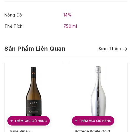
Nồng Độ
14%
Thể Tích
750 ml
Sản Phẩm Liên Quan
Xem Thêm
THÊM VÀO GIỎ HÀNG
THÊM VÀO GIỎ HÀNG
Kine Vina El
Bottega White Gold