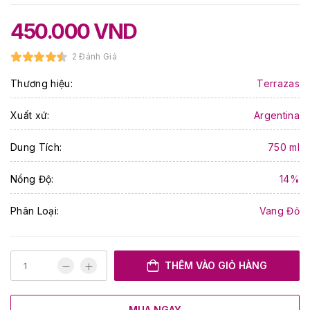
450.000
VND
2 Đánh Giá
Thương hiệu:
Terrazas
Xuất xứ:
Argentina
Dung Tích:
750 ml
Nồng Độ:
14%
Phân Loại:
Vang Đỏ
THÊM VÀO GIỎ HÀNG
MUA NGAY