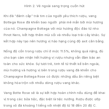
Hình 2. Vẻ ngoài sang trọng cuốn hút
Khi đã “đánh cắp” trái tim của người yêu thích rượu, vang
Bottega Rose đã khiến bao người phải mê mẩn bởi mùi hương
của nó. Champagne Bottega với mùi hương độc đáo từ nho
Pinot Nero, kết hợp thêm mùi sồi và nhiều loại trái cây khác. Sự
kết hợp này tạo nên hương vị hảo hạng cùng độ axit cân bằng.
Nồng độ cồn trong rượu chỉ ở mức 11.5%, không quá nặng, đủ
cho bạn cảm nhận hết hương vị rượu nhưng vẫn đảm bảo an
toàn cho sức khỏe. Sự tươi trẻ, tinh tế từ thiết kế bên ngoài,
mùi hương và hương vị bên trong rượu vang đã khiến cho
Champagne Bottega Rose có được những dấu ấn riêng biệt
không hòa trộn với nhiều dòng rượu vang khác.
Vang Botte Rose sẽ là sự kết hợp hoàn chỉnh nếu dùng để khai
vị trong các bữa tiệc, đặc biệt là tiệc nướng. Rượu được ướp
trong xô đá khoảng 1 tiếng với nhiệt độ từ 18 đến 20 độ C.