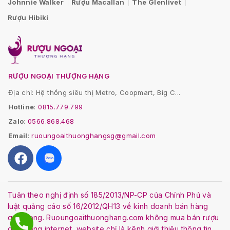
Johnnie Walker
Rượu Macallan
The Glenlivet
Rượu Hibiki
RƯỢU NGOẠI THƯỢNG HẠNG
Địa chỉ: Hệ thống siêu thị Metro, Coopmart, Big C...
Hotline
:
0815.779.799
Zalo
:
0566.868.468
Email
:
ruoungoaithuonghangsg@gmail.com
Tuân theo nghị định số 185/2013/NP-CP của Chính Phủ và
luật quảng cáo số 16/2012/QH13 về kinh doanh bán hàng
qua mạng. Ruoungoaithuonghang.com không mua bán rượu
qua mạng internet, website chỉ là kênh giới thiệu thông tin