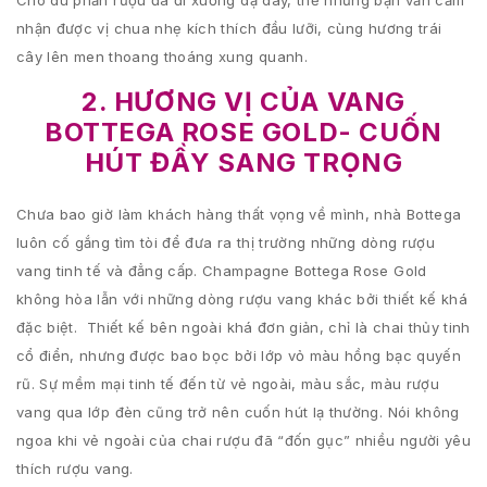
nhận được vị chua nhẹ kích thích đầu lưỡi, cùng hương trái
cây lên men thoang thoáng xung quanh.
2. HƯƠNG VỊ CỦA VANG
BOTTEGA ROSE GOLD- CUỐN
HÚT ĐẦY SANG TRỌNG
Chưa bao giờ làm khách hàng thất vọng về mình, nhà Bottega
luôn cố gắng tìm tòi để đưa ra thị trường những dòng rượu
vang tinh tế và đẳng cấp. Champagne Bottega Rose Gold
không hòa lẫn với những dòng rượu vang khác bởi thiết kế khá
đặc biệt. Thiết kế bên ngoài khá đơn giản, chỉ là chai thủy tinh
cổ điển, nhưng được bao bọc bởi lớp vỏ màu hồng bạc quyến
rũ. Sự mềm mại tinh tế đến từ vẻ ngoài, màu sắc, màu rượu
vang qua lớp đèn cũng trở nên cuốn hút lạ thường. Nói không
ngoa khi vẻ ngoài của chai rượu đã “đốn gục” nhiều người yêu
thích rượu vang.