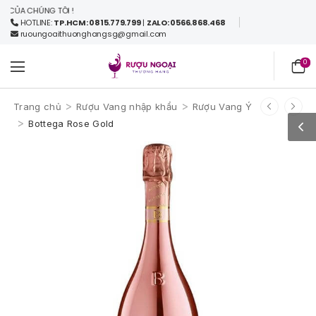
CHÚNG TÔI !
HOTLINE:
TP.HCM: 0815.779.799
|
ZALO: 0566.868.468
ruoungoaithuonghangsg@gmail.com
0
>
>
Trang chủ
Rượu Vang nhập khẩu
Rượu Vang Ý
>
Bottega Rose Gold