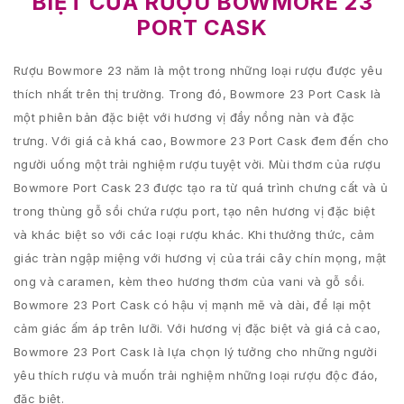
BIỆT CỦA RƯỢU BOWMORE 23
PORT CASK
Rượu Bowmore 23 năm là một trong những loại rượu được yêu
thích nhất trên thị trường. Trong đó, Bowmore 23 Port Cask là
một phiên bản đặc biệt với hương vị đầy nồng nàn và đặc
trưng. Với giá cả khá cao, Bowmore 23 Port Cask đem đến cho
người uống một trải nghiệm rượu tuyệt vời. Mùi thơm của rượu
Bowmore Port Cask 23 được tạo ra từ quá trình chưng cất và ủ
trong thùng gỗ sồi chứa rượu port, tạo nên hương vị đặc biệt
và khác biệt so với các loại rượu khác. Khi thưởng thức, cảm
giác tràn ngập miệng với hương vị của trái cây chín mọng, mật
ong và caramen, kèm theo hương thơm của vani và gỗ sồi.
Bowmore 23 Port Cask có hậu vị mạnh mẽ và dài, để lại một
cảm giác ấm áp trên lưỡi. Với hương vị đặc biệt và giá cả cao,
Bowmore 23 Port Cask là lựa chọn lý tưởng cho những người
yêu thích rượu và muốn trải nghiệm những loại rượu độc đáo,
đặc biệt.