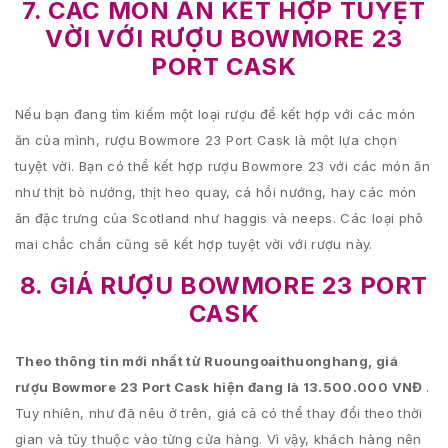
7. CÁC MÓN ĂN KẾT HỢP TUYỆT
VỜI VỚI RƯỢU BOWMORE 23
PORT CASK
Nếu bạn đang tìm kiếm một loại rượu để kết hợp với các món
ăn của mình, rượu Bowmore 23 Port Cask là một lựa chọn
tuyệt vời. Bạn có thể kết hợp rượu Bowmore 23 với các món ăn
như thịt bò nướng, thịt heo quay, cá hồi nướng, hay các món
ăn đặc trưng của Scotland như haggis và neeps. Các loại phô
mai chắc chắn cũng sẽ kết hợp tuyệt vời với rượu này.
8. GIÁ RƯỢU BOWMORE 23 PORT
CASK
Theo thông tin mới nhất từ Ruoungoaithuonghang, giá
rượu Bowmore 23 Port Cask hiện đang là 13.500.000 VNĐ
.
Tuy nhiên, như đã nêu ở trên, giá cả có thể thay đổi theo thời
gian và tùy thuộc vào từng cửa hàng. Vì vậy, khách hàng nên