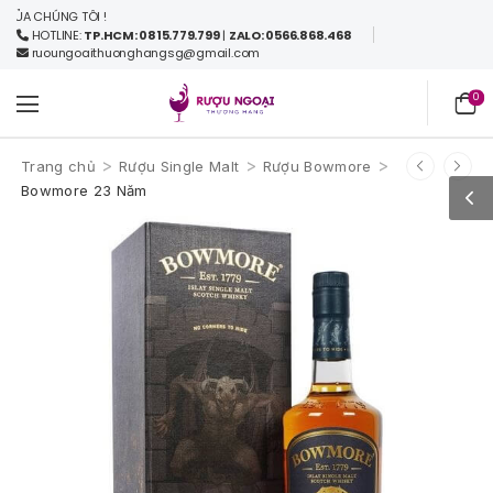
ÚNG TÔI !
HOTLINE:
TP.HCM: 0815.779.799
|
ZALO: 0566.868.468
ruoungoaithuonghangsg@gmail.com
0
>
>
>
Trang chủ
Rượu Single Malt
Rượu Bowmore
Bowmore 23 Năm