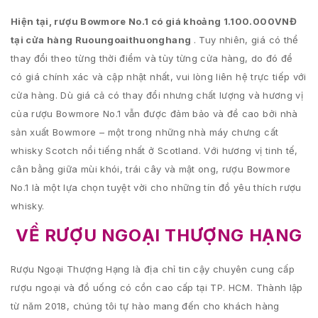
Hiện tại, rượu Bowmore No.1 có giá khoảng 1.100.000VNĐ
tại cửa hàng Ruoungoaithuonghang
. Tuy nhiên, giá có thể
thay đổi theo từng thời điểm và tùy từng cửa hàng, do đó để
có giá chính xác và cập nhật nhất, vui lòng liên hệ trực tiếp với
cửa hàng. Dù giá cả có thay đổi nhưng chất lượng và hương vị
của rượu Bowmore No.1 vẫn được đảm bảo và đề cao bởi nhà
sản xuất Bowmore – một trong những nhà máy chưng cất
whisky Scotch nổi tiếng nhất ở Scotland. Với hương vị tinh tế,
cân bằng giữa mùi khói, trái cây và mật ong, rượu Bowmore
No.1 là một lựa chọn tuyệt vời cho những tín đồ yêu thích rượu
whisky.
VỀ RƯỢU NGOẠI THƯỢNG HẠNG
Rượu Ngoại Thượng Hạng là địa chỉ tin cậy chuyên cung cấp
rượu ngoại và đồ uống có cồn cao cấp tại TP. HCM. Thành lập
từ năm 2018, chúng tôi tự hào mang đến cho khách hàng