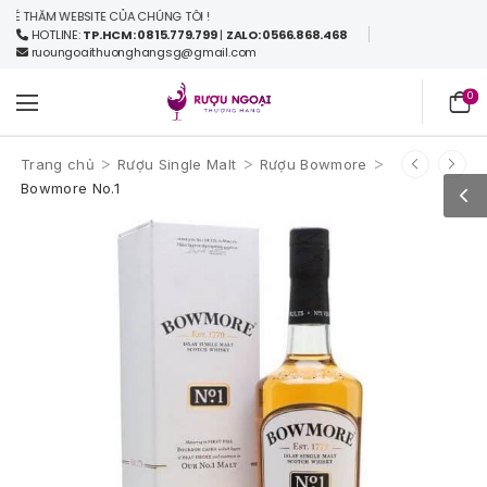
M WEBSITE CỦA CHÚNG TÔI !
HOTLINE:
TP.HCM: 0815.779.799
|
ZALO: 0566.868.468
ruoungoaithuonghangsg@gmail.com
0
>
>
>
Trang chủ
Rượu Single Malt
Rượu Bowmore
Bowmore No.1