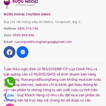
RƯỢU NGOẠI THƯỢNG HẠNG
Địa chỉ: Hệ thống siêu thị Metro, Coopmart, Big C...
Hotline
:
0815.779.799
Zalo
:
0566.868.468
Email
:
ruoungoaithuonghangsg@gmail.com
Tuân theo nghị định số 185/2013/NP-CP của Chính Phủ và
luật quảng cáo số 16/2012/QH13 về kinh doanh bán hàng
qua mạng. Ruoungoaithuonghang.com không mua bán rượu
qua mạng internet, website chỉ là kênh giới thiệu thông tin
các sản phẩm từ những công ty sản xuất rượu uy tính trên
thế giới. Quý Khách Hàng có nhu cầu đặt mua sản phẩm xin
vui lòng liên hệ trực tiếp với chúng tôi để được tư vấn.