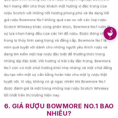
No.1 mang đến cho thực khách một hương vị đặc trưng của
rượu Scotch với những nốt hương phong phú và đa dạng.Với
giá rượu Bowmore No.1 không quá cao so với các loại rượu
Scotch Whiskey khác cùng phân khúc, Bowmore No.1 luôn là
sự lựa chọn hàng đầu của các tín đồ rượu. Được đóng chai
trong lọ thủy tinh sang trọng và đẳng cấp, Bowmore No.1 là
món quà tuyệt vời dành cho những người yêu thích rượu và
đang tìm kiếm một loại rượu đặc biệt để thưởng thức trong
những dịp đặc biệt. Với hương vị trái cây đặc trưng, Bowmore
No.1 còn có một chút hương khói nhẹ nhàng và một chút đắng
dịu tạo nên một sự cân bằng hoàn hảo cho một ly rượu thật
tuyệt vời. Vì vậy, không có gì ngạc nhiên khi Bowmore No.1
được đánh giá là một trong những loại rượu Scotch Whiskey
tốt nhất trên thị trường hiện nay.
6. GIÁ RƯỢU BOWMORE NO.1 BAO
NHIÊU?