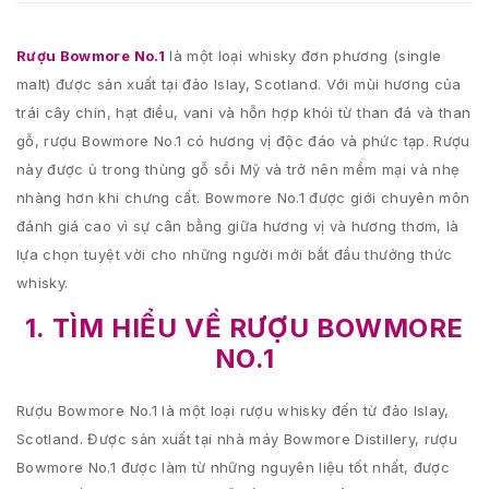
Rượu Bowmore No.1
là một loại whisky đơn phương (single
malt) được sản xuất tại đảo Islay, Scotland. Với mùi hương của
trái cây chín, hạt điều, vani và hỗn hợp khói từ than đá và than
gỗ, rượu Bowmore No.1 có hương vị độc đáo và phức tạp. Rượu
này được ủ trong thùng gỗ sồi Mỹ và trở nên mềm mại và nhẹ
nhàng hơn khi chưng cất. Bowmore No.1 được giới chuyên môn
đánh giá cao vì sự cân bằng giữa hương vị và hương thơm, là
lựa chọn tuyệt vời cho những người mới bắt đầu thưởng thức
whisky.
1. TÌM HIỂU VỀ RƯỢU BOWMORE
NO.1
Rượu Bowmore No.1 là một loại rượu whisky đến từ đảo Islay,
Scotland. Được sản xuất tại nhà máy Bowmore Distillery, rượu
Bowmore No.1 được làm từ những nguyên liệu tốt nhất, được