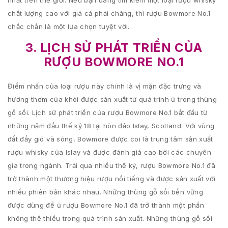
nhất trên thế giới. Nếu bạn đang tìm kiếm một loại rượu whisky
chất lượng cao với giá cả phải chăng, thì rượu Bowmore No.1
chắc chắn là một lựa chọn tuyệt vời.
3. LỊCH SỬ PHÁT TRIỂN CỦA
RƯỢU BOWMORE NO.1
Điểm nhấn của loại rượu này chính là vị mặn đặc trưng và
hương thơm của khói được sản xuất từ quá trình ủ trong thùng
gỗ sồi. Lịch sử phát triển của rượu Bowmore No.1 bắt đầu từ
những năm đầu thế kỷ 18 tại hòn đảo Islay, Scotland. Với vùng
đất đầy gió và sóng, Bowmore được coi là trung tâm sản xuất
rượu whisky của Islay và được đánh giá cao bởi các chuyên
gia trong ngành. Trải qua nhiều thế kỷ, rượu Bowmore No.1 đã
trở thành một thương hiệu rượu nổi tiếng và được sản xuất với
nhiều phiên bản khác nhau. Những thùng gỗ sồi bền vững
được dùng để ủ rượu Bowmore No.1 đã trở thành một phần
không thể thiếu trong quá trình sản xuất. Những thùng gỗ sồi