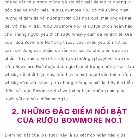
chưng cất và ủ trong thùng gỗ sồi đặc biệt để tạo ra hương vị
độc đáo và khác biệt. Rượu Bowmore No.1 có màu vàng nhạt,
hương vị đậm đà với hương thơm của hoa quả, mật ong và hạt
dẻ. Với hậu vị dài, rượu Bowmore No.1 là sự lựa chọn hoàn hảo
cho những người yêu thích rượu whisky đậm đà và tinh tế. Giá
của rượu Bowmore No.1 phụ thuộc vào nhiều yếu tố như nơi
bán, số lượng sản phẩm có sẵn và mức độ phổ biến của sản
phẩm. Tuy nhiên, với chất lượng và hương vị tuyệt vời của nó,
rượu Bowmore No.1 được đánh giá là một trong những loại rượu
whisky tốt nhất hiện nay. Nếu bạn là một người yêu thích rượu
whisky và muốn khám phá những hương vị mới lạ, hãy tìm hiểu
thêm về rượu Bowmore No.1 và trải nghiệm những cảm giác
tuyệt vời mà sản phẩm mang lại.
2. NHỮNG ĐẶC ĐIỂM NỔI BẬT
CỦA RƯỢU BOWMORE NO.1
Điểm nổi bật của loại rượu này là sự kết hợp hoàn hảo giữa