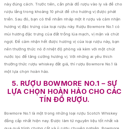
này đúng cách. Trước tiên, cần phải đổ rượu vào ly và để cho
rượu lắng trong khoảng 10 phút để cho hương vị được phát
triển. Sau đó, bạn có thể nhấm nháp một ít rượu và cảm nhận
hương vị đặc trưng của loại rượu này. Rượu Bowmore No.1 có
mùi hương đặc trưng của đất trồng lúa mạch, vị mặn và chút
ngọt. Để cảm nhận hết được hương vị của loại rượu này, bạn
nên thưởng thức nó ở nhiệt độ phòng và kèm với một chút
nước lọc để tăng cường hương vị. Với những ai yêu thích
thưởng thức rượu whiskey đắt giá, thì rượu Bowmore No.1 là
một lựa chọn hoàn hảo.
5. RƯỢU BOWMORE NO.1 – SỰ
LỰA CHỌN HOÀN HẢO CHO CÁC
TÍN ĐỒ RƯỢU.
Bowmore No.1 là một trong những loại rượu Scotch Whiskey
đẳng cấp nhất hiện nay. Được làm từ nguyên liệu tốt nhất và
qua quá trình chưng cất và ủ rượu chuyên nghiệp, Bowmore