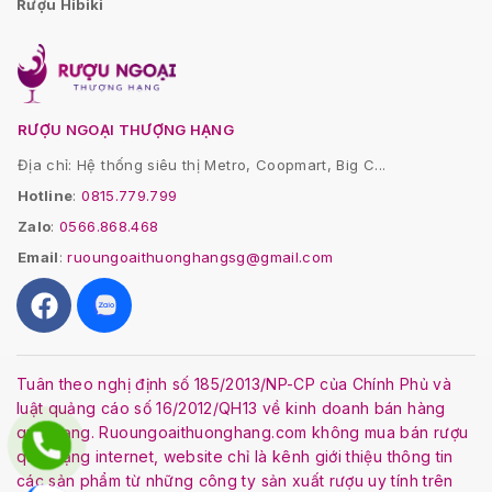
Rượu Hibiki
RƯỢU NGOẠI THƯỢNG HẠNG
Địa chỉ: Hệ thống siêu thị Metro, Coopmart, Big C...
Hotline
:
0815.779.799
Zalo
:
0566.868.468
Email
:
ruoungoaithuonghangsg@gmail.com
Tuân theo nghị định số 185/2013/NP-CP của Chính Phủ và
luật quảng cáo số 16/2012/QH13 về kinh doanh bán hàng
qua mạng. Ruoungoaithuonghang.com không mua bán rượu
qua mạng internet, website chỉ là kênh giới thiệu thông tin
các sản phẩm từ những công ty sản xuất rượu uy tính trên