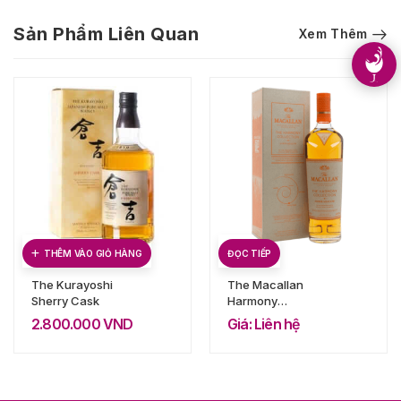
Sản Phẩm Liên Quan
Xem Thêm
THÊM VÀO GIỎ HÀNG
ĐỌC TIẾP
The Kurayoshi
The Macallan
Sherry Cask
Harmony
Collection Amber
2.800.000
VND
Giá: Liên hệ
Meadow