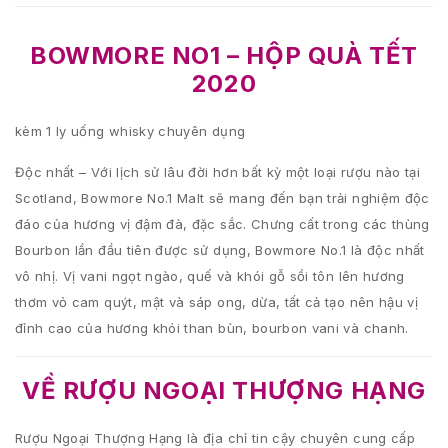
BOWMORE NO1 – HỘP QUÀ TẾT
2020
kèm 1 ly uống whisky chuyên dụng
Độc nhất – Với lịch sử lâu đời hơn bất kỳ một loại rượu nào tại
Scotland, Bowmore No.1 Malt sẽ mang đến bạn trải nghiệm độc
đáo của hương vị đậm đà, đặc sắc. Chưng cất trong các thùng
Bourbon lần đầu tiên được sử dụng, Bowmore No.1 là độc nhất
vô nhị. Vị vani ngọt ngào, quế và khói gỗ sồi tôn lên hương
thơm vỏ cam quýt, mật và sáp ong, dừa, tất cả tạo nên hậu vị
đỉnh cao của hương khói than bùn, bourbon vani và chanh.
VỀ RƯỢU NGOẠI THƯỢNG HẠNG
Rượu Ngoại Thượng Hạng là địa chỉ tin cậy chuyên cung cấp