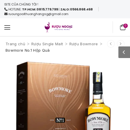
TE CỦA CHÚNG TÔI !
HOTLINE:
TP.HCM: 0815.779.799
|
ZALO: 0566.868.468
ruoungoaithuonghangsg@gmail.com
0
>
>
>
Trang chủ
Rượu Single Malt
Rượu Bowmore
Bowmore No.1 Hộp Quà