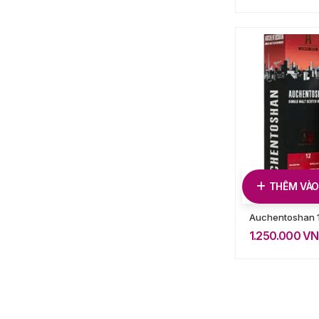
THÊM VÀO
Auchentoshan 
1.250.000
VN