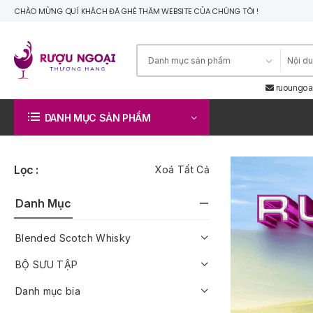
CHÀO MỪNG QUÍ KHÁCH ĐÃ GHÉ THĂM WEBSITE CỦA CHÚNG TÔI !
ruoungoa
DANH MỤC SẢN PHẨM
Lọc :
Xoá Tất Cả
Danh Mục
Blended Scotch Whisky
BỘ SƯU TẬP
Danh mục bia