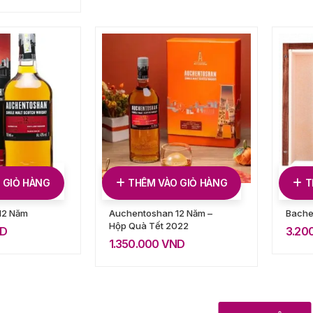
 GIỎ HÀNG
THÊM VÀO GIỎ HÀNG
T
12 Năm
Auchentoshan 12 Năm –
Bache
Hộp Quà Tết 2022
D
3.20
1.350.000
VND