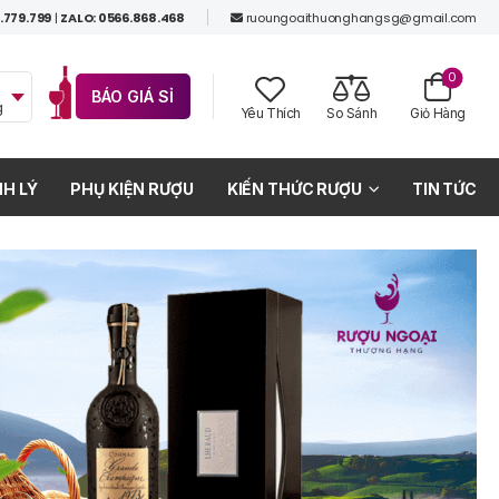
.779.799
|
ZALO: 0566.868.468
ruoungoaithuonghangsg@gmail.com
0
BÁO GIÁ SỈ
g
Yêu Thích
So Sánh
Giỏ Hàng
H LÝ
PHỤ KIỆN RƯỢU
KIẾN THỨC RƯỢU
TIN TỨC