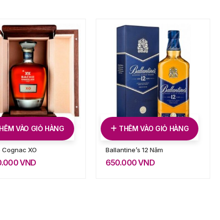
HÊM VÀO GIỎ HÀNG
THÊM VÀO GIỎ HÀNG
 Cognac XO
Ballantine’s 12 Năm
0.000
VND
650.000
VND