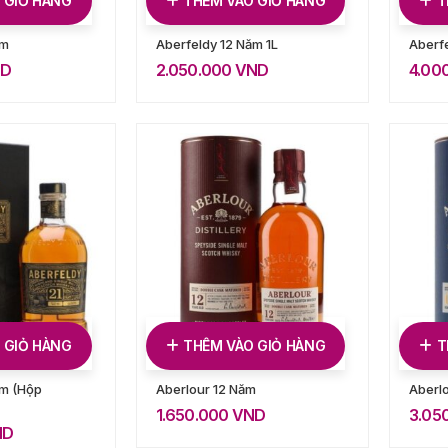
 GIỎ HÀNG
THÊM VÀO GIỎ HÀNG
T
ăm
Aberfeldy 12 Năm 1L
Aberf
ND
2.050.000
VND
4.00
 GIỎ HÀNG
THÊM VÀO GIỎ HÀNG
T
ăm (Hộp
Aberlour 12 Năm
Aberl
1.650.000
VND
3.05
ND