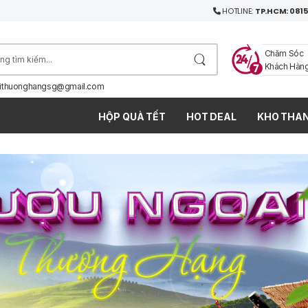
HOTLINE:
TP.HCM: 0815
Chăm Sóc
Khách Hàn
ithuonghangsg@gmail.com
HỘP QUÀ TẾT
HOT DEAL
KHO THAN