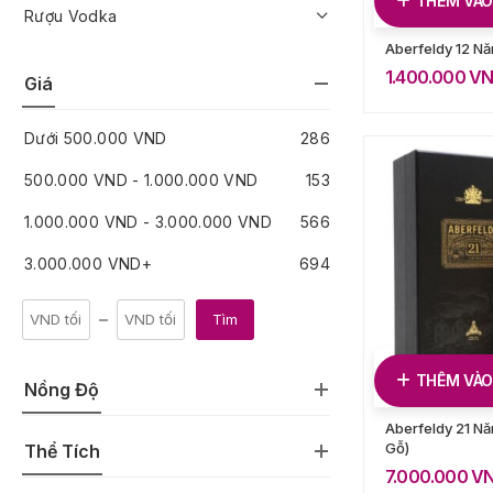
THÊM VÀO
Rượu Vodka
Aberfeldy 12 N
1.400.000
V
Giá
Dưới
500.000
VND
286
500.000
VND
-
1.000.000
VND
153
1.000.000
VND
-
3.000.000
VND
566
3.000.000
VND
+
694
Tìm
THÊM VÀO
Nồng Độ
Aberfeldy 21 N
Gỗ)
Thể Tích
7.000.000
V