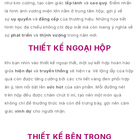
như kim cương, tạo cảm giác
lấp lánh
và
cao quý
. Điểm nhấn
là hình ảnh vương miện lớn nằm ở trung tâm hộp, gợi ý về
sự
uy quyền
và
đẳng cấp
của thương hiệu. Những họa tiết
hình học đa chiều không chỉ đẹp mắt mà còn mang ý nghĩa về
sự
phát triển
và
thịnh vượng
trong năm mới.
THIẾT KẾ NGOẠI HỘP
Khi bạn nhìn vào thiết kế ngoại thất, một sự kết hợp hoàn hảo
giữa
hiện đại
và
truyền thống
sẽ hiện ra. Vẻ lộng lẫy của hộp
quà còn được tăng cường bởi các chi tiết vàng đen phối hợp
ăn ý, làm nổi bật lên
sức hút
của sản phẩm. Mỗi đường nét
trên hộp đều được chăm chút tỉ mỉ, tạo nên một món quà
không chỉ để thưởng thức mà còn để trưng bày, gợi nên cảm
giác
vinh dự
cho người nhận.
THIẾT KẾ BÊN TRONG