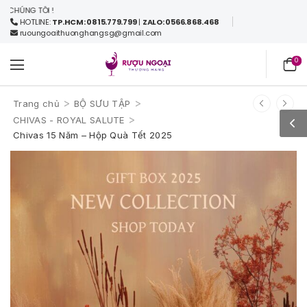
TÔI !
HOTLINE:
TP.HCM: 0815.779.799
|
ZALO: 0566.868.468
ruoungoaithuonghangsg@gmail.com
0
>
>
Trang chủ
BỘ SƯU TẬP
>
CHIVAS - ROYAL SALUTE
Chivas 15 Năm – Hộp Quà Tết 2025