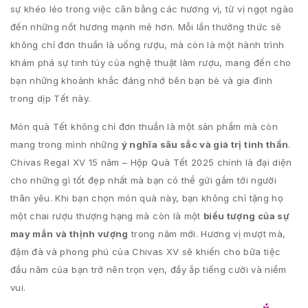
sự khéo léo trong việc cân bằng các hương vị, từ vị ngọt ngào
đến những nốt hương mạnh mẽ hơn. Mỗi lần thưởng thức sẽ
không chỉ đơn thuần là uống rượu, mà còn là một hành trình
khám phá sự tinh túy của nghệ thuật làm rượu, mang đến cho
bạn những khoảnh khắc đáng nhớ bên bạn bè và gia đình
trong dịp Tết này.
Món quà Tết không chỉ đơn thuần là một sản phẩm mà còn
mang trong mình những
ý nghĩa sâu sắc và giá trị tinh thần
.
Chivas Regal XV 15 năm – Hộp Quà Tết 2025 chính là đại diện
cho những gì tốt đẹp nhất mà bạn có thể gửi gắm tới người
thân yêu. Khi bạn chọn món quà này, bạn không chỉ tặng họ
một chai rượu thượng hạng mà còn là một
biểu tượng của sự
may mắn và thịnh vượng
trong năm mới. Hương vị mượt mà,
đậm đà và phong phú của Chivas XV sẽ khiến cho bữa tiệc
đầu năm của bạn trở nên trọn vẹn, đầy ắp tiếng cười và niềm
vui.