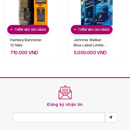
THÊM VÀO GIỎ HÀNG
THÊM VÀO GIỎ HÀNG
Hankey Bannister
Johnnie Walker
12 Năm
Blue Label Limited
– Hộp Quà Tết
710.000
VND
5.000.000
VND
2023
Đăng ký nhận tin