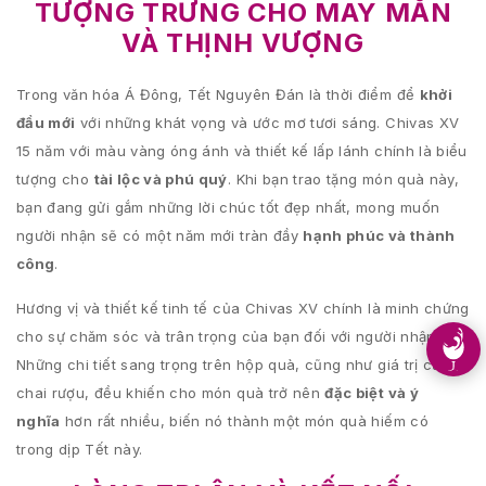
TƯỢNG TRƯNG CHO MAY MẮN
VÀ THỊNH VƯỢNG
Trong văn hóa Á Đông, Tết Nguyên Đán là thời điểm để
khởi
đầu mới
với những khát vọng và ước mơ tươi sáng. Chivas XV
15 năm với màu vàng óng ánh và thiết kế lấp lánh chính là biểu
tượng cho
tài lộc và phú quý
. Khi bạn trao tặng món quà này,
bạn đang gửi gắm những lời chúc tốt đẹp nhất, mong muốn
người nhận sẽ có một năm mới tràn đầy
hạnh phúc và thành
công
.
Hương vị và thiết kế tinh tế của Chivas XV chính là minh chứng
cho sự chăm sóc và trân trọng của bạn đối với người nhận.
Những chi tiết sang trọng trên hộp quà, cũng như giá trị của
chai rượu, đều khiến cho món quà trở nên
đặc biệt và ý
nghĩa
hơn rất nhiều, biến nó thành một món quà hiếm có
trong dịp Tết này.