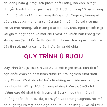
chỉ đang nắm giữ một sản phẩm chất lượng, mà còn là một
chuyến hành trình vị giác tuyệt vời. Được ủ trong
15 năm
trong
thùng gỗ sồi và kết thúc trong thùng rượu Cognac, hương vị
của Chivas XV mang lại sự hòa quyện hoàn hảo giữa sự mạnh
mẽ và nhẹ nhàng. Nốt hương của trái cây khô, ngọt lịm kết hợp
với gia vị ngọt ngào và một chút vani, sẽ khiến bạn không thể
không say đắm. Mỗi lần thưởng thức là một trải nghiệm mới mẻ,
đầy tinh tế, mở ra cảm giác thư giãn và dễ chịu.
QUY TRÌNH Ủ RƯỢU
Quy trình ủ rượu của Chivas XV là một nghệ thuật tinh tế mà
bạn chắc chắn sẽ cảm nhận được khi trải nghiệm chai rượu
này. Chivas XV được chế biến từ những mẻ rượu malt và grain
lựa chọn kỹ lưỡng, được ủ trong những
thùng gỗ sồi chất
lượng cao
để phát triển hương vị. Sau khi quá trình ủ bình
thường hoàn tất, rượu được chuyển vào thùng Cognac, nơi mà
nó được tạo ra một cách độc đáo, thu hút hương vị và cấu trúc