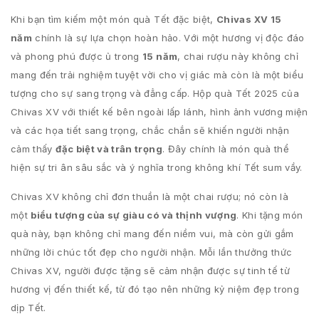
Khi bạn tìm kiếm một món quà Tết đặc biệt,
Chivas XV 15
năm
chính là sự lựa chọn hoàn hảo. Với một hương vị độc đáo
và phong phú được ủ trong
15 năm
, chai rượu này không chỉ
mang đến trải nghiệm tuyệt vời cho vị giác mà còn là một biểu
tượng cho sự sang trọng và đẳng cấp. Hộp quà Tết 2025 của
Chivas XV với thiết kế bên ngoài lấp lánh, hình ảnh vương miện
và các họa tiết sang trọng, chắc chắn sẽ khiến người nhận
cảm thấy
đặc biệt và trân trọng
. Đây chính là món quà thể
hiện sự tri ân sâu sắc và ý nghĩa trong không khí Tết sum vầy.
Chivas XV không chỉ đơn thuần là một chai rượu; nó còn là
một
biểu tượng của sự giàu có và thịnh vượng
. Khi tặng món
quà này, bạn không chỉ mang đến niềm vui, mà còn gửi gắm
những lời chúc tốt đẹp cho người nhận. Mỗi lần thưởng thức
Chivas XV, người được tặng sẽ cảm nhận được sự tinh tế từ
hương vị đến thiết kế, từ đó tạo nên những kỷ niệm đẹp trong
dịp Tết.