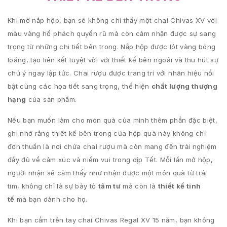
Khi mở nắp hộp, bạn sẽ không chỉ thấy một chai Chivas XV với
màu vàng hổ phách quyến rũ mà còn cảm nhận được sự sang
trọng từ những chi tiết bên trong. Nắp hộp được lót vàng bóng
loáng, tạo liên kết tuyệt vời với thiết kế bên ngoài và thu hút sự
chú ý ngay lập tức. Chai rượu được trang trí với nhãn hiệu nổi
bật cùng các họa tiết sang trọng, thể hiện
chất lượng thượng
hạng
của sản phẩm.
Nếu bạn muốn làm cho món quà của mình thêm phần đặc biệt,
ghi nhớ rằng thiết kế bên trong của hộp quà này không chỉ
đơn thuần là nơi chứa chai rượu mà còn mang đến trải nghiệm
đầy đủ về cảm xúc và niềm vui trong dịp Tết. Mỗi lần mở hộp,
người nhận sẽ cảm thấy như nhận được một món quà từ trái
tim, không chỉ là sự bày tỏ
tâm tư
mà còn là
thiết kế tinh
tế
mà bạn dành cho họ.
Khi bạn cầm trên tay chai Chivas Regal XV 15 năm, bạn không