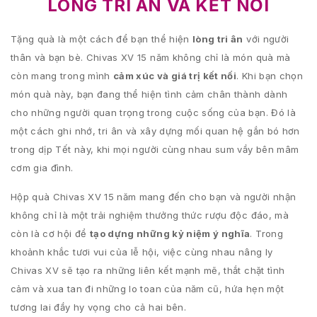
LÒNG TRI ÂN VÀ KẾT NỐI
Tặng quà là một cách để bạn thể hiện
lòng tri ân
với người
thân và bạn bè. Chivas XV 15 năm không chỉ là món quà mà
còn mang trong mình
cảm xúc và giá trị kết nối
. Khi bạn chọn
món quà này, bạn đang thể hiện tình cảm chân thành dành
cho những người quan trọng trong cuộc sống của bạn. Đó là
một cách ghi nhớ, tri ân và xây dựng mối quan hệ gắn bó hơn
trong dịp Tết này, khi mọi người cùng nhau sum vầy bên mâm
cơm gia đình.
Hộp quà Chivas XV 15 năm mang đến cho bạn và người nhận
không chỉ là một trải nghiệm thưởng thức rượu độc đáo, mà
còn là cơ hội để
tạo dựng những kỷ niệm ý nghĩa
. Trong
khoảnh khắc tươi vui của lễ hội, việc cùng nhau nâng ly
Chivas XV sẽ tạo ra những liên kết mạnh mẽ, thắt chặt tình
cảm và xua tan đi những lo toan của năm cũ, hứa hẹn một
tương lai đầy hy vọng cho cả hai bên.