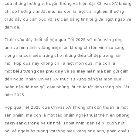
của những hương vị truyền thống và hiện đại. Chivas XV không
chỉ có hương vị mượt mà, mà còn là một trải nghiệm thưởng
thức đầy đủ cảm xúc với sự cân bằng tinh tế giữa ngọt ngào và
đậm đà.
Thêm vào đó, thiết kế hộp quà Tết 2025 với màu vàng óng
ánh và hình ảnh vương miện lớn không chỉ tôn vinh sự sang
trọng mà còn biểu trưng cho những điều tốt đẹp trong năm
mới. Hộp quà này không chỉ là một món quà, mà còn là
một
biểu tượng của phú quý
và sự
may mắn
mà bạn gửi gắm
đến người nhận. Chivas XV thực sự xứng đáng là món quà
hoàn hảo để bạn gửi gắm những lời chúc tốt đẹp trong dịp Tết
năm 2025.
Hộp quà Tết 2025 của Chivas XV không chỉ đơn thuần là một
sản phẩm, mà còn là một tác phẩm nghệ thuật thể hiện
phong
cách sang trọng
và
tinh tế
. Thoạt nhìn, bạn sẽ bị cuốn hút
bởi vẻ ngoài ấn tượng với tông màu vàng óng ánh, phản chiếu