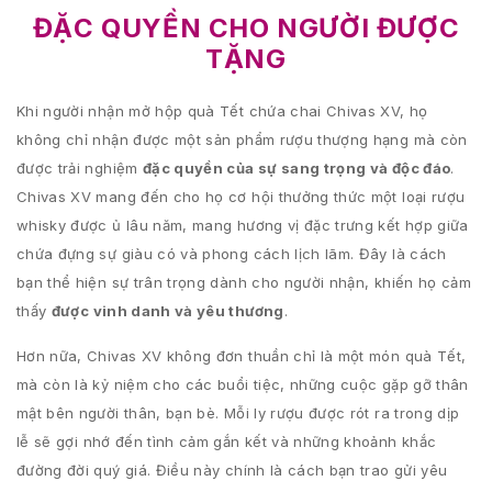
ĐẶC QUYỀN CHO NGƯỜI ĐƯỢC
TẶNG
Khi người nhận mở hộp quà Tết chứa chai Chivas XV, họ
không chỉ nhận được một sản phẩm rượu thượng hạng mà còn
được trải nghiệm
đặc quyền của sự sang trọng và độc đáo
.
Chivas XV mang đến cho họ cơ hội thưởng thức một loại rượu
whisky được ủ lâu năm, mang hương vị đặc trưng kết hợp giữa
chứa đựng sự giàu có và phong cách lịch lãm. Đây là cách
bạn thể hiện sự trân trọng dành cho người nhận, khiến họ cảm
thấy
được vinh danh và yêu thương
.
Hơn nữa, Chivas XV không đơn thuần chỉ là một món quà Tết,
mà còn là kỷ niệm cho các buổi tiệc, những cuộc gặp gỡ thân
mật bên người thân, bạn bè. Mỗi ly rượu được rót ra trong dịp
lễ sẽ gợi nhớ đến tình cảm gắn kết và những khoảnh khắc
đường đời quý giá. Điều này chính là cách bạn trao gửi yêu