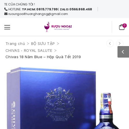
 CỦA CHÚNG TÔI !
HOTLINE:
TP.HCM: 0815.779.799
|
ZALO: 0566.868.468
ruoungoaithuonghangsg@gmail.com
0
>
>
Trang chủ
BỘ SƯU TẬP
>
CHIVAS - ROYAL SALUTE
Chivas 18 Năm Blue – Hộp Quà Tết 2019