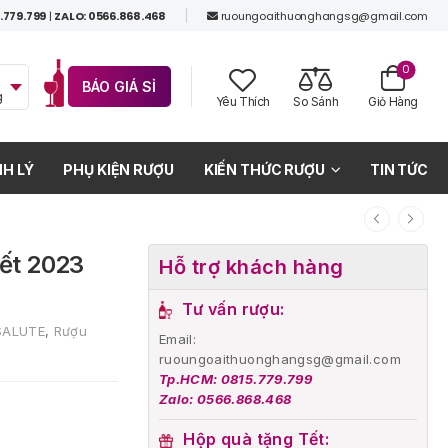
.779.799
|
ZALO: 0566.868.468
ruoungoaithuonghangsg@gmail.com
0
BÁO GIÁ SỈ
g
Yêu Thích
So Sánh
Giỏ Hàng
H LÝ
PHỤ KIỆN RƯỢU
KIẾN THỨC RƯỢU
TIN TỨC
Tết 2023
Hỗ trợ khách hàng
Tư vấn rượu:
SALUTE
,
Rượu
Email:
ruoungoaithuonghangsg@gmail.com
Tp.HCM: 0815.779.799
Zalo: 0566.868.468
Hộp quà tặng Tết: