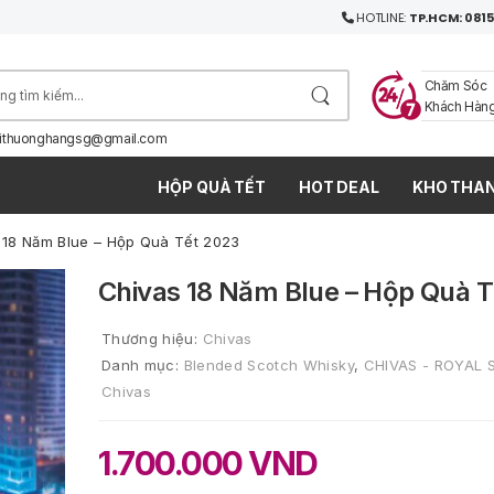
HOTLINE:
TP.HCM: 0815
Chăm Sóc
Khách Hàn
ithuonghangsg@gmail.com
HỘP QUÀ TẾT
HOT DEAL
KHO THAN
 18 Năm Blue – Hộp Quà Tết 2023
Chivas 18 Năm Blue – Hộp Quà 
Thương hiệu:
Chivas
Danh mục:
Blended Scotch Whisky
,
CHIVAS - ROYAL 
Chivas
1.700.000
VND