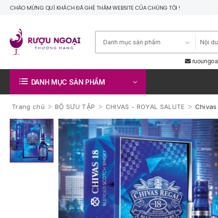
CHÀO MỪNG QUÍ KHÁCH ĐÃ GHÉ THĂM WEBSITE CỦA CHÚNG TÔI !
ruoungoa
DANH MỤC SẢN PHẨM
>
>
>
Trang chủ
BỘ SƯU TẬP
CHIVAS - ROYAL SALUTE
Chivas