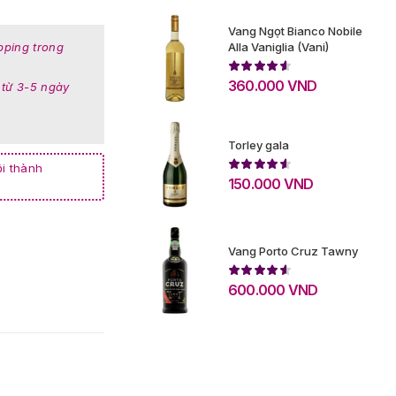
Vang Ngọt Bianco Nobile
Alla Vaniglia (Vani)
pping trong
360.000
VND
 từ 3-5 ngày
Torley gala
i thành
150.000
VND
Vang Porto Cruz Tawny
600.000
VND