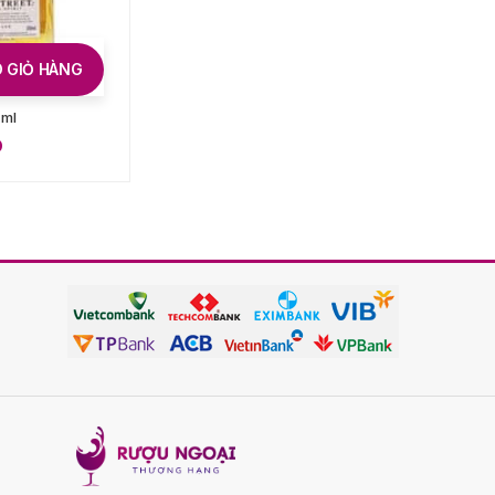
 GIỎ HÀNG
LỰA CHỌN CÁC TÙY CHỌN
 ml
Dewar’s 12 Năm
D
850.000
VND
–
1.100.000
VND