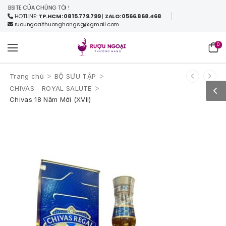
ITE CỦA CHÚNG TÔI !
HOTLINE:
TP.HCM: 0815.779.799
|
ZALO: 0566.868.468
ruoungoaithuonghangsg@gmail.com
0
>
>
Trang chủ
BỘ SƯU TẬP
>
CHIVAS - ROYAL SALUTE
Chivas 18 Năm Mới (XVII)