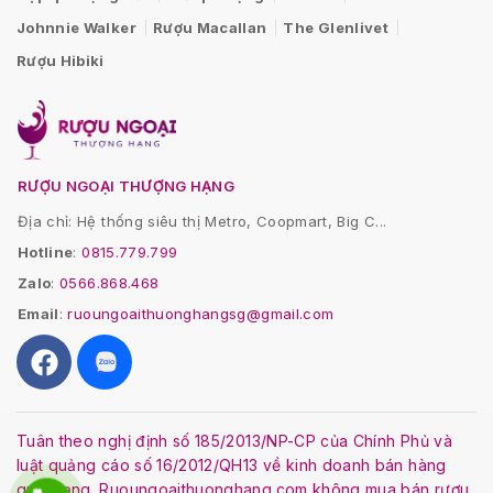
Johnnie Walker
Rượu Macallan
The Glenlivet
Rượu Hibiki
RƯỢU NGOẠI THƯỢNG HẠNG
Địa chỉ: Hệ thống siêu thị Metro, Coopmart, Big C...
Hotline
:
0815.779.799
Zalo
:
0566.868.468
Email
:
ruoungoaithuonghangsg@gmail.com
Tuân theo nghị định số 185/2013/NP-CP của Chính Phủ và
luật quảng cáo số 16/2012/QH13 về kinh doanh bán hàng
qua mạng. Ruoungoaithuonghang.com không mua bán rượu