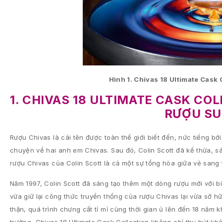
Hình 1. Chivas 18 Ultimate Cask 
1. CHIVAS 18 ULTIMATE CASK CO
RƯỢU SU
Rượu Chivas là cái tên được toàn thế giới biết đến, nức tiếng bở
chuyện về hai anh em Chivas. Sau đó, Colin Scott đã kế thừa, sá
rượu Chivas của Colin Scott là cả một sự tổng hòa giữa vẻ sang tr
Năm 1997, Colin Scott đã sáng tạo thêm một dòng rượu mới với b
vừa giữ lại công thức truyền thống của rượu Chivas lại vừa sở 
thận, quá trình chưng cất tỉ mỉ cùng thời gian ủ lên đến 18 năm 
trường, Chivas 18 Ultimate Cask Collection không chỉ thu hút 