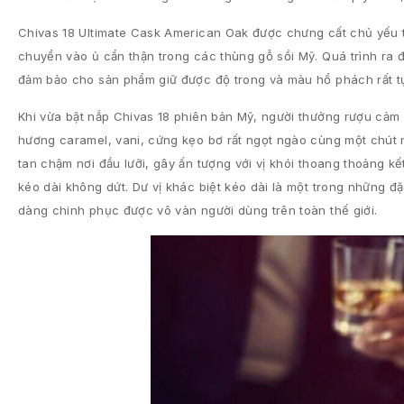
Chivas 18 Ultimate Cask American Oak được chưng cất chủ yếu t
chuyển vào ủ cẩn thận trong các thùng gỗ sồi Mỹ. Quá trình ra 
đảm bảo cho sản phẩm giữ được độ trong và màu hổ phách rất tự
Khi vừa bật nắp Chivas 18 phiên bản Mỹ, người thưởng rượu cả
hương caramel, vani, cứng kẹo bơ rất ngọt ngào cùng một chút 
tan chậm nơi đầu lưỡi, gây ấn tượng với vị khói thoang thoảng 
kéo dài không dứt. Dư vị khác biệt kéo dài là một trong những đặ
dàng chinh phục được vô vàn người dùng trên toàn thế giới.