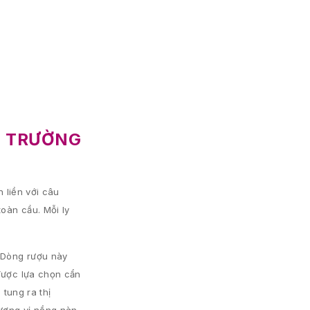
HỊ TRƯỜNG
 liền với câu
oàn cầu. Mỗi ly
. Dòng rượu này
 được lựa chọn cẩn
 tung ra thị
ương vị nồng nàn,