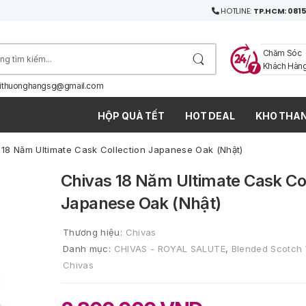
HOTLINE:
TP.HCM: 0815
Chăm Sóc
Khách Hàn
ithuonghangsg@gmail.com
HỘP QUÀ TẾT
HOT DEAL
KHO THAN
 18 Năm Ultimate Cask Collection Japanese Oak (Nhật)
Chivas 18 Năm Ultimate Cask Col
Japanese Oak (Nhật)
Thương hiệu:
Chivas
Danh mục:
CHIVAS - ROYAL SALUTE
,
Blended Scotch
Chivas