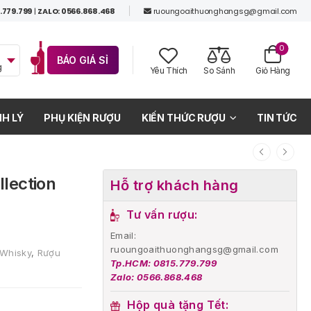
.779.799
|
ZALO: 0566.868.468
ruoungoaithuonghangsg@gmail.com
0
BÁO GIÁ SỈ
g
Yêu Thích
So Sánh
Giỏ Hàng
H LÝ
PHỤ KIỆN RƯỢU
KIẾN THỨC RƯỢU
TIN TỨC
lection
Hỗ trợ khách hàng
Tư vấn rượu:
Email:
ruoungoaithuonghangsg@gmail.com
 Whisky
,
Rượu
Tp.HCM: 0815.779.799
Zalo: 0566.868.468
Hộp quà tặng Tết: