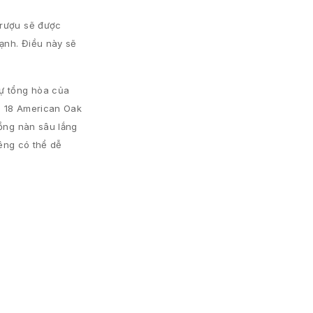
 rượu sẽ được
lạnh. Điều này sẽ
sự tổng hòa của
s 18 American Oak
nồng nàn sâu lắng
iêng có thể dễ