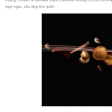
ngọt ngào, sâu lắng khó quên.