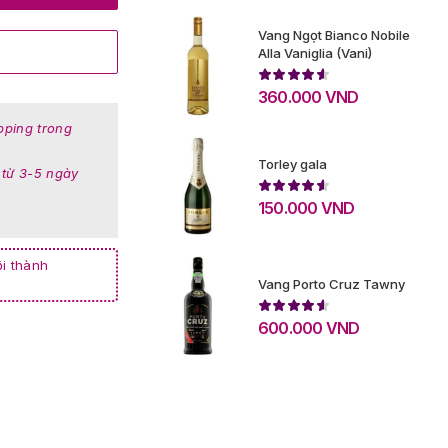
Vang Ngọt Bianco Nobile
Alla Vaniglia (Vani)
360.000
VND
pping trong
Torley gala
 từ 3-5 ngày
150.000
VND
i thành
Vang Porto Cruz Tawny
600.000
VND