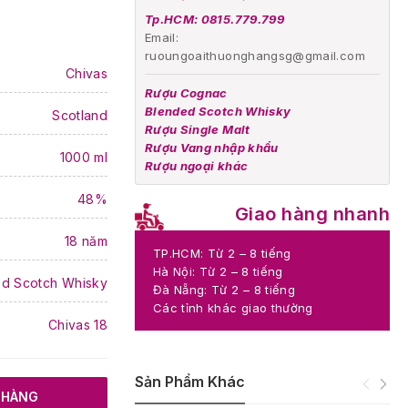
Tp.HCM: 0815.779.799
Email:
ruoungoaithuonghangsg@gmail.com
Chivas
Rượu Cognac
Blended Scotch Whisky
Scotland
Rượu Single Malt
Rượu Vang nhập khẩu
1000 ml
Rượu ngoại khác
48%
Giao hàng nhanh
18 năm
TP.HCM: Từ 2 – 8 tiếng
Hà Nội: Từ 2 – 8 tiếng
d Scotch Whisky
Đà Nẵng: Từ 2 – 8 tiếng
Các tỉnh khác giao thường
Chivas 18
Sản Phẩm Khác
 HÀNG