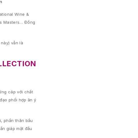
ên
ational Wine &
its Masters… Đồng
này) vẫn là
LLECTION
ứng cáp với chất
 đạo phối hợp ăn ý
i, phần thân bầu
lần giáp mặt đầu