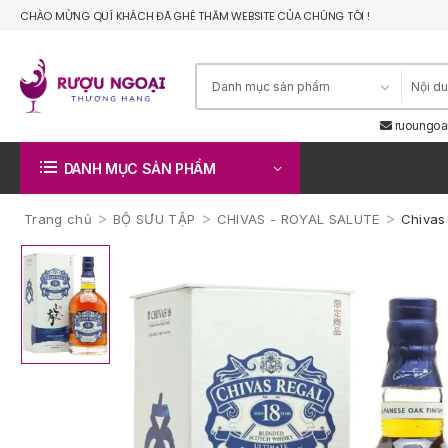
CHÀO MỪNG QUÍ KHÁCH ĐÃ GHÉ THĂM WEBSITE CỦA CHÚNG TÔI !
ruoungoa
DANH MỤC SẢN PHẨM
>
>
>
Trang chủ
BỘ SƯU TẬP
CHIVAS - ROYAL SALUTE
Chivas