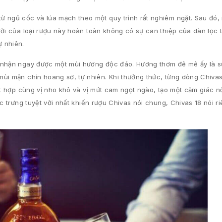
ừ ngũ cốc và lúa mạch theo một quy trình rất nghiêm ngặt. Sau đó,
đời của loại rượu này hoàn toàn không có sự can thiệp của dàn lọc 
 nhiên.
m nhận ngay được một mùi hương độc đáo. Hương thơm đê mê ấy là 
mùi mận chín hoang sơ, tự nhiên. Khi thưởng thức, từng dòng Chiva
kết hợp cùng vị nho khô và vị mứt cam ngọt ngào, tạo một cảm giác 
c trưng tuyệt vời nhất khiến rượu Chivas nói chung, Chivas 18 nói r