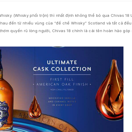
Whisky (Whisky phối trộn) thì nhất định không thể bỏ qua Chivas 18 
nhau đến từ nhiều vùng của “đế chế Whisky” Scotland và tất cả đều 
hơm quyến rũ lòng người, Chivas 18 chính là cái tên hoàn hảo góp 