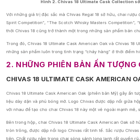
Hình 2. Chivas 18 Ultimate Cask Collection 
Với những giá trị đặc sắc mà Chivas Regal 18 sở hữu, chai rượu 
Spirit Competition”, “The Scotch Whisky Masters Competition”, “
thời Chivas 18 cũng trở thành một trong những sản phẩm bán ch
Trong đó, Chivas 18 Ultimate Cask American Oak và Chivas 18 U
những sản phẩm luôn trong tình trạng “cháy hàng” ở thời điểm hiệ
2. NHỮNG PHIÊN BẢN ẤN TƯỢNG 
CHIVAS 18 ULTIMATE CASK AMERICAN O
Chivas 18 Ultimate Cask American Oak (phiên bản Mỹ) gây ấn tượ
liệu dày dặn và phủ bóng mờ. Logo Chivas được dập nổi giữa hộp
với nhau để tạo cho chai Chivas 18 này một vẻ ngoài mạnh mẽ, s
Bên trong hộp, chai Chivas 18 Ultimate Cask American Oak sở h
tròn trông, được dập nổi logo Chivas rất tinh tế. Sắc rượu Chiva
tiên. Chất rượu nằm trong chai sóng sánh long lanh rất quyến r