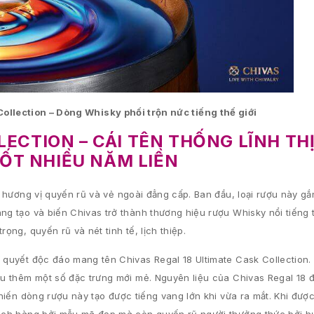
Collection – Dòng Whisky phối trộn nức tiếng thế giới
LLECTION – CÁI TÊN THỐNG LĨNH T
ỐT NHIỀU NĂM LIỀN
i hương vị quyến rũ và vẻ ngoài đẳng cấp. Ban đầu, loại rượu này gắn
ng tạo và biến Chivas trở thành thương hiệu rượu Whisky nổi tiếng t
ọng, quyến rũ và nét tinh tế, lịch thiệp.
í quyết độc đáo mang tên Chivas Regal 18 Ultimate Cask Collection
hữu thêm một số đặc trưng mới mẻ. Nguyên liệu của Chivas Regal 18
khiến dòng rượu này tạo được tiếng vang lớn khi vừa ra mắt. Khi được
khách hàng bởi mẫu mã đẹp mà còn quyến rũ người thưởng thức bởi h