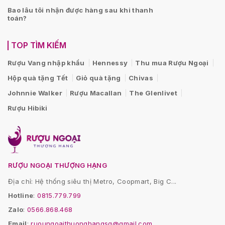
Bao lâu tôi nhận được hàng sau khi thanh
toán?
TOP TÌM KIẾM
Rượu Vang nhập khẩu
Hennessy
Thu mua Rượu Ngoại
Hộp quà tặng Tết
Giỏ quà tặng
Chivas
Johnnie Walker
Rượu Macallan
The Glenlivet
Rượu Hibiki
RƯỢU NGOẠI THƯỢNG HẠNG
Địa chỉ: Hệ thống siêu thị Metro, Coopmart, Big C...
Hotline
:
0815.779.799
Zalo
:
0566.868.468
Email
:
ruoungoaithuonghangsg@gmail.com