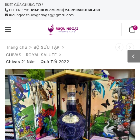
ITE CỦA CHÚNG TÔI !
HOTLINE:
TP.HCM: 0815.779.799
|
ZALO: 0566.868.468
ruoungoaithuonghangsg@gmail.com
0
>
>
Trang chủ
BỘ SƯU TẬP
>
CHIVAS - ROYAL SALUTE
Chivas 21 Năm – Quà Tết 2022