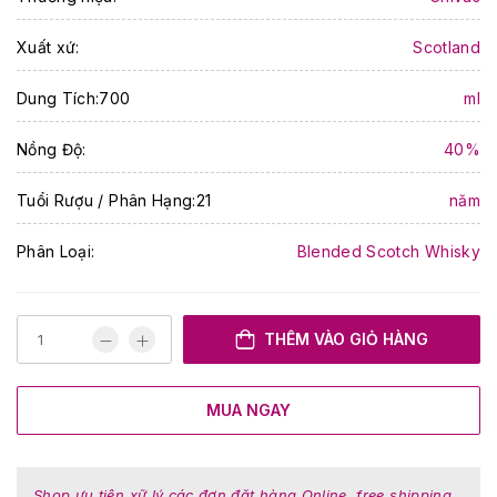
Xuất xứ:
Scotland
Dung Tích:700
ml
Nồng Độ:
40%
Tuổi Rượu / Phân Hạng:21
năm
Phân Loại:
Blended Scotch Whisky
THÊM VÀO GIỎ HÀNG
MUA NGAY
Shop ưu tiên xữ lý các đơn đặt hàng Online, free shipping