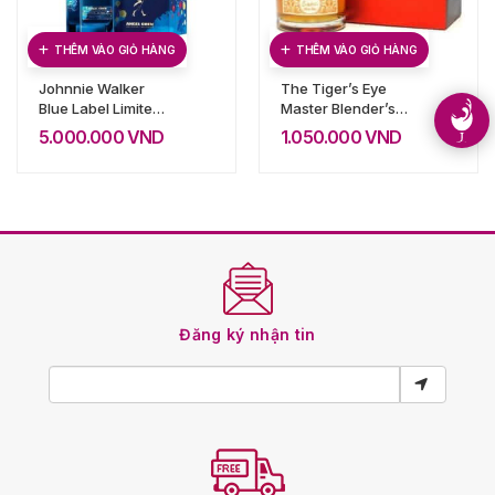
THÊM VÀO GIỎ HÀNG
THÊM VÀO GIỎ HÀNG
Johnnie Walker
The Tiger’s Eye
Blue Label Limited
Master Blender’s
– Hộp Quà Tết
Craft
5.000.000
VND
1.050.000
VND
2023
Đăng ký nhận tin