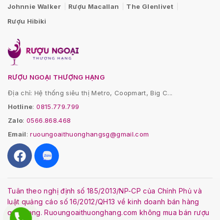
Johnnie Walker
Rượu Macallan
The Glenlivet
Rượu Hibiki
RƯỢU NGOẠI THƯỢNG HẠNG
Địa chỉ: Hệ thống siêu thị Metro, Coopmart, Big C...
Hotline
:
0815.779.799
Zalo
:
0566.868.468
Email
:
ruoungoaithuonghangsg@gmail.com
Tuân theo nghị định số 185/2013/NP-CP của Chính Phủ và
luật quảng cáo số 16/2012/QH13 về kinh doanh bán hàng
qua mạng. Ruoungoaithuonghang.com không mua bán rượu