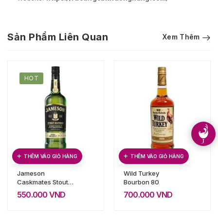
Sản Phẩm Liên Quan
Xem Thêm
HOT
THÊM VÀO GIỎ HÀNG
THÊM VÀO GIỎ HÀNG
Jameson
Wild Turkey
Caskmates Stout
Bourbon 80
Edition
550.000
VND
700.000
VND