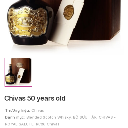
Chivas 50 years old
Thương hiệu:
Chivas
Danh mục:
Blended Scotch Whisky
,
BỘ SƯU TẬP
,
CHIVAS -
ROYAL SALUTE
,
Rượu Chivas