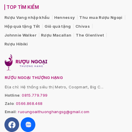
TOP TÌM KIẾM
Rượu Vang nhập khẩu
Hennessy
Thu mua Rượu Ngoại
Hộp quà tặng Tết
Giỏ quà tặng
Chivas
Johnnie Walker
Rượu Macallan
The Glenlivet
Rượu Hibiki
RƯỢU NGOẠI THƯỢNG HẠNG
Địa chỉ: Hệ thống siêu thị Metro, Coopmart, Big C...
Hotline
:
0815.779.799
Zalo
:
0566.868.468
Email
:
ruoungoaithuonghangsg@gmail.com