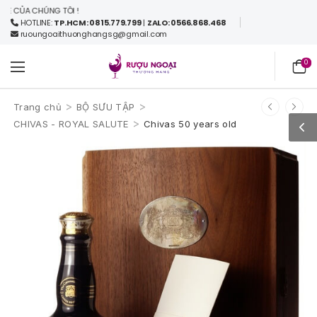
ỦA CHÚNG TÔI !
HOTLINE:
TP.HCM: 0815.779.799
|
ZALO: 0566.868.468
ruoungoaithuonghangsg@gmail.com
0
>
>
Trang chủ
BỘ SƯU TẬP
>
CHIVAS - ROYAL SALUTE
Chivas 50 years old