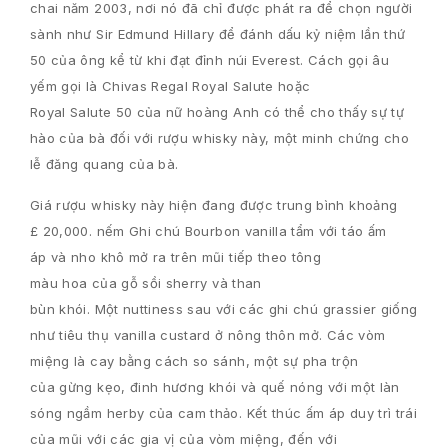
chai
năm 2003
, nơi nó
đã
chỉ
được phát ra
để chọn
người
sành
như
Sir
Edmund
Hillary
để đánh dấu
kỷ niệm
lần thứ
50
của ông
kể từ khi đạt
đỉnh núi
Everest
. Cách gọi â
u
yếm
gọi là
Chivas
Regal
Royal Salute
hoặc
Royal
Salute
50
của nữ hoàng Anh
có thể cho thấy sự tự
hào của bà đối với
rượu
whisky
này,
một
minh chứng
cho
lễ
đăng quang của bà
.
Giá
rượu whisky
này
hiện đang
được
trung bình
khoảng
£
20,000.
nếm
Ghi chú
Bourbon
vanilla
tẩm với
táo
ấm
áp
và
nho khô
mở ra
trên mũi
tiếp theo
tông
màu
hoa
của
gỗ sồi
sherry
và than
bùn
khói
.
Một
nuttiness
sau
với các ghi chú
grassier
giống
như tiêu thụ
vanilla
custard
ở nông thôn
mở
.
Các
vòm
miệng
là
cay
bằng cách so sánh
,
một
sự pha trộn
của
gừng
kẹo
, đinh hương
khói
và quế
nóng
với
một làn
sóng ngầm
herby
của cam thảo
.
Kết thúc
ấm áp
duy trì
trái
của
mũi với
các
gia vị
của
vòm miệng
,
đến với