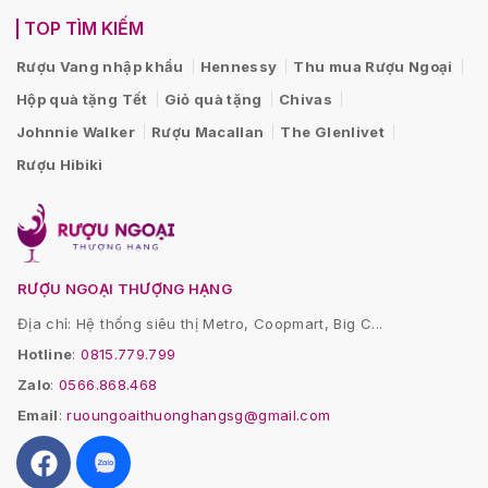
TOP TÌM KIẾM
Rượu Vang nhập khẩu
Hennessy
Thu mua Rượu Ngoại
Hộp quà tặng Tết
Giỏ quà tặng
Chivas
Johnnie Walker
Rượu Macallan
The Glenlivet
Rượu Hibiki
RƯỢU NGOẠI THƯỢNG HẠNG
Địa chỉ: Hệ thống siêu thị Metro, Coopmart, Big C...
Hotline
:
0815.779.799
Zalo
:
0566.868.468
Email
:
ruoungoaithuonghangsg@gmail.com