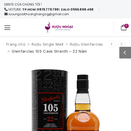
SITE CỦA CHÚNG TÔI !
HOTLINE:
TP.HCM: 0815.779.799
|
ZALO: 0566.868.468
ruoungoaithuonghangsg@gmail.com
0
>
>
Trang chủ
Rượu Single Malt
Rượu Glenfarclas
>
Glenfarclas 105 Cask Strenth – 22 Năm