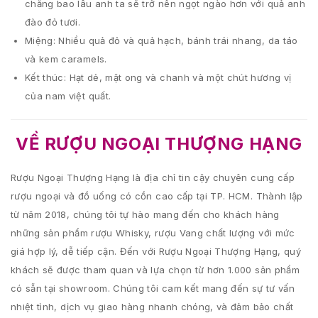
chẳng bao lâu anh ta sẽ trở nên ngọt ngào hơn với quả anh
đào đỏ tươi.
Miệng: Nhiều quả đỏ và quả hạch, bánh trái nhang, da táo
và kem caramels.
Kết thúc: Hạt dẻ, mật ong và chanh và một chút hương vị
của nam việt quất.
VỀ RƯỢU NGOẠI THƯỢNG HẠNG
Rượu Ngoại Thượng Hạng là địa chỉ tin cậy chuyên cung cấp
rượu ngoại và đồ uống có cồn cao cấp tại TP. HCM. Thành lập
từ năm 2018, chúng tôi tự hào mang đến cho khách hàng
những sản phẩm rượu Whisky, rượu Vang chất lượng với mức
giá hợp lý, dễ tiếp cận. Đến với Rượu Ngoại Thượng Hạng, quý
khách sẽ được tham quan và lựa chọn từ hơn 1.000 sản phẩm
có sẵn tại showroom. Chúng tôi cam kết mang đến sự tư vấn
nhiệt tình, dịch vụ giao hàng nhanh chóng, và đảm bảo chất