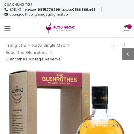
A CHÚNG TÔI !
HOTLINE:
TP.HCM: 0815.779.799
|
ZALO: 0566.868.468
ruoungoaithuonghangsg@gmail.com
0
>
>
Trang chủ
Rượu Single Malt
>
Rượu The Glenrothes
Glenrothes Vintage Reserve