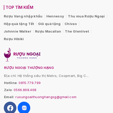
TOP TÌM KIẾM
Rượu Vang nhập khẩu
Hennessy
Thu mua Rượu Ngoại
Hộp quà tặng Tết
Giỏ quà tặng
Chivas
Johnnie Walker
Rượu Macallan
The Glenlivet
Rượu Hibiki
RƯỢU NGOẠI THƯỢNG HẠNG
Địa chỉ: Hệ thống siêu thị Metro, Coopmart, Big C...
Hotline
:
0815.779.799
Zalo
:
0566.868.468
Email
:
ruoungoaithuonghangsg@gmail.com