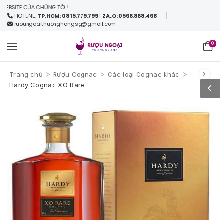
ITE CỦA CHÚNG TÔI !
HOTLINE:
TP.HCM: 0815.779.799
|
ZALO: 0566.868.468
ruoungoaithuonghangsg@gmail.com
0
>
>
>
Trang chủ
Rượu Cognac
Các loại Cognac khác
Hardy Cognac XO Rare