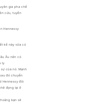
huyên gia pha chế
ên cứu, tuyển
tên Hennessy
iết kế này vừa có
hâu Âu nên có
 ly.
c sự của nó. Mạnh
 sau đó chuyển
rd Hennessy đôi
phê đọng lại ở
 thoảng bạn sẽ