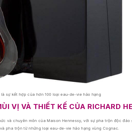
 là sự kết hợp của hơn 100 loại eau-de-vie hảo hạng
MÙI VỊ VÀ THIẾT KẾ CỦA RICHARD 
​​thức và chuyên môn của Maison Hennessy, với sự pha trộn độc đáo
 và pha trộn từ những loại eau-de-vie hảo hạng vùng Cognac.