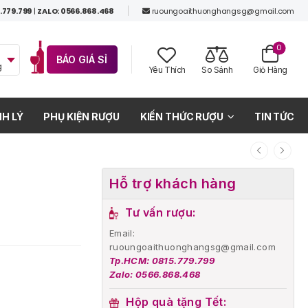
.779.799
|
ZALO: 0566.868.468
ruoungoaithuonghangsg@gmail.com
0
BÁO GIÁ SỈ
g
Yêu Thích
So Sánh
Giỏ Hàng
H LÝ
PHỤ KIỆN RƯỢU
KIẾN THỨC RƯỢU
TIN TỨC
Hỗ trợ khách hàng
Tư vấn rượu:
Email:
ruoungoaithuonghangsg@gmail.com
Tp.HCM: 0815.779.799
Zalo: 0566.868.468
Hộp quà tặng Tết: