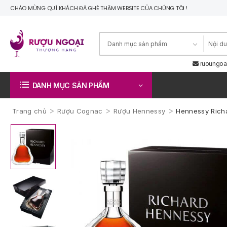
CHÀO MỪNG QUÍ KHÁCH ĐÃ GHÉ THĂM WEBSITE CỦA CHÚNG TÔI !
ruoungoa
DANH MỤC SẢN PHẨM
>
>
>
Trang chủ
Rượu Cognac
Rượu Hennessy
Hennessy Rich