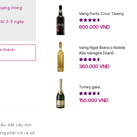
pping trong
Vang Porto Cruz Tawny
 từ 3-5 ngày
600.000
VND
Vang Ngọt Bianco Nobile
i thành
Alla Vaniglia (Vani)
360.000
VND
Torley gala
150.000
VND
Âu. Kết cấu mịn
ng phải chi ra số