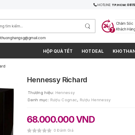
HOTLINE:
TP.HCM: 0815
Chăm Sóc
Khách Hàn
ithuonghangsg@gmail.com
HỘP QUÀ TẾT
HOT DEAL
KHO THAN
ard
Hennessy Richard
Thương hiệu:
Hennessy
Danh mục:
Rượu Cognac
,
Rượu Hennessy
68.000.000
VND
0 Đánh Giá