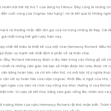
tự nhiên bởi thế hệ thứ 7 của dòng họ Fillioux. Đây cũng là những c
 đến cuối cùng của Cognac hảo hạng”, nó là kết quả từ những nghi
chard và thường nhắc đến tên gọi của nó trong những lời Rap. Cái 
giá nhất trong thế giới rượu hiện nay.
hợp nhất để miêu tả thiết kế của một chai Hennessy Richard. Mẫu th
iữ được sự mạnh mẽ nhất định ở phần cổ và thân chai.
ớc đây, Richard Hennessy được ủ lâu năm trong các thùng gỗ sồi c
 khiết là những cảm giác mà bạn sẽ nhận được khi rượu được rót ra
ự cân bằng hoàn hảo, và chỉ khi nếm thử, nó mới bộc lộ ý nghĩa thự
m cận với sự hoàn hảo của rượu cognac. Khởi đầu vị ngọt của nho,
 ngọt ngào của vani và chút cay nồng mùi khói. Hương vị của Richa
biệt hơn. Vị rượu sẽ kết thúc bằng cảm giác nồng ấm, thơm mùi cà 
 thế hương thơm của rượu Hennessy Richard rất khó nhận biết. Thỉnh