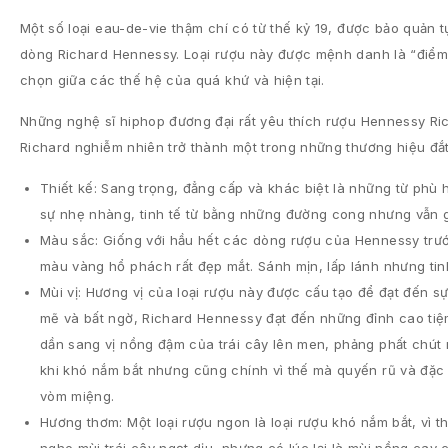
Một số loại eau-de-vie thậm chí có từ thế kỷ 19, được bảo quản 
dòng Richard Hennessy. Loại rượu này được mệnh danh là “điểm
chọn giữa các thế hệ của quá khứ và hiện tại.
Những nghệ sĩ hiphop đương đại rất yêu thích rượu Hennessy Ri
Richard nghiễm nhiên trở thành một trong những thương hiệu đắt 
Thiết kế: Sang trọng, đẳng cấp và khác biệt là những từ phù 
sự nhẹ nhàng, tinh tế từ bằng những đường cong nhưng vẫn g
Màu sắc: Giống với hầu hết các dòng rượu của Hennessy trư
màu vàng hổ phách rất đẹp mắt. Sánh mịn, lấp lánh nhưng tinh
Mùi vị: Hương vị của loại rượu này được cấu tạo để đạt đến s
mẽ và bất ngờ, Richard Hennessy đạt đến những đỉnh cao tiệ
dần sang vị nồng đậm của trái cây lên men, phảng phất chút
khi khó nắm bắt nhưng cũng chính vì thế mà quyến rũ và đặc 
vòm miệng.
Hương thơm: Một loại rượu ngon là loại rượu khó nắm bắt, vì