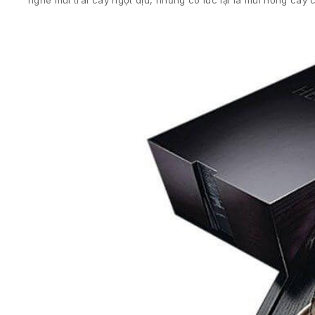
nghe mùi trái cây ngọt dịu, nhưng có lúc lại là mùi nồng cay 