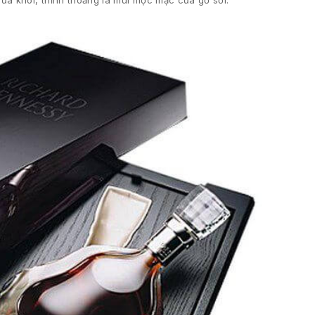
của khói, thỉnh thoảng là mùi mộc mạc của gỗ sồi.