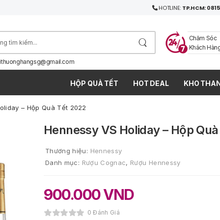
HOTLINE:
TP.HCM: 0815
Chăm Sóc
Khách Hàn
ithuonghangsg@gmail.com
HỘP QUÀ TẾT
HOT DEAL
KHO THAN
oliday – Hộp Quà Tết 2022
Hennessy VS Holiday – Hộp Quà
Thương hiệu:
Hennessy
Danh mục:
Rượu Cognac
,
Rượu Hennessy
900.000
VND
0 Đánh Giá