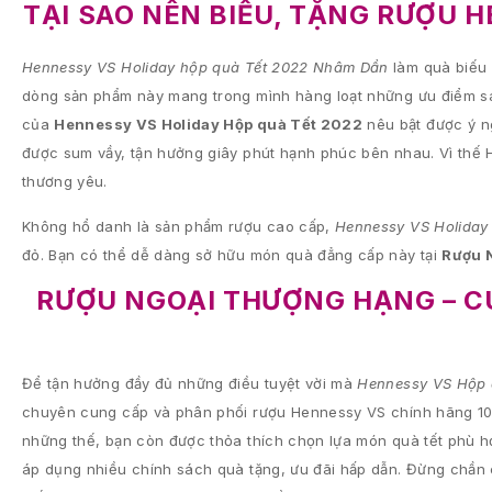
TẠI SAO NÊN BIẾU, TẶNG RƯỢU 
Hennessy VS Holiday hộp quà Tết 2022 Nhâm Dần
làm quà biếu 
dòng sản phẩm này mang trong mình hàng loạt những ưu điểm sán
của
Hennessy VS Holiday Hộp quà Tết 2022
nêu bật được ý ng
được sum vầy, tận hưởng giây phút hạnh phúc bên nhau. Vì thế
thương yêu.
Không hổ danh là sản phẩm rượu cao cấp,
Hennessy VS Holiday
đỏ. Bạn có thể dễ dàng sở hữu món quà đẳng cấp này tại
Rượu 
RƯỢU NGOẠI THƯỢNG HẠNG – C
Để tận hưởng đầy đủ những điều tuyệt vời mà
Hennessy VS Hộp 
chuyên cung cấp và phân phối rượu Hennessy VS chính hãng 100
những thế, bạn còn được thỏa thích chọn lựa món quà tết phù 
áp dụng nhiều chính sách quà tặng, ưu đãi hấp dẫn. Đừng chần