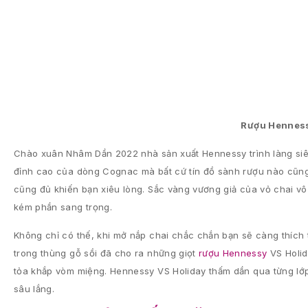
Rượu Henness
Chào xuân Nhâm Dần 2022 nhà sản xuất Hennessy trình làng si
đỉnh cao của dòng Cognac mà bất cứ tín đồ sành rượu nào cũng 
cũng đủ khiến bạn xiêu lòng. Sắc vàng vương giả của vỏ chai v
kém phần sang trọng.
Không chỉ có thế, khi mở nắp chai chắc chắn bạn sẽ càng thích 
trong thùng gỗ sồi đã cho ra những giọt
rượu Hennessy
VS Holid
tỏa khắp vòm miệng. Hennessy VS Holiday thấm dần qua từng lớp
sâu lắng.