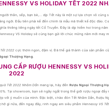
HENNESSY VS HOLIDAY TẾT 2022 N
người thân, sếp, bạn bè,… dịp Tết này là một sự lựa chọn vô cùng s
g ngời. Đầu tiên phải kể đến chính là mẫu mã thiết kế độc đáo. C
hĩa thiêng liêng ngày tết Cổ Truyền. Đây là dịp hiếm hoi trong năm
 Hennessy VS Holiday sẽ cùng bạn gửi lời chúc mừng năm mới may 
 Tết 2022
cực thơm ngon, đậm vị. Đã thế giá thành của sản phẩm c
Ngoại Thượng Hạng
.
UNG CẤP RƯỢU HENNESSY VS HOLI
2022
quà Tết 2022 Nhâm Dần
mang lại, hãy đến
Rượu Ngoại Thượng H
%. Tại showroom, bạn sẽ ngây ngất trong thế giới rượu ngoại đầy
hợp với ý muốn của mình. Đặc biệt, chào đón Tết Nhâm Dần, Rượu 
 chờ gì nữa, đến ngay đây, rinh ngay em siêu phẩm
Hennessy VS Tế