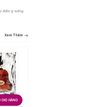
a điểm lý tưởng
Xem Thêm
 GIỎ HÀNG
THÊM VÀO GIỎ HÀNG