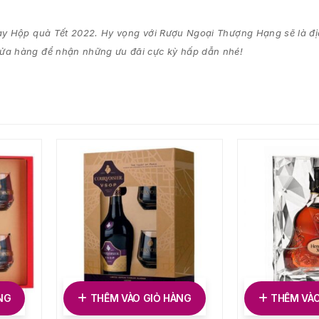
ay Hộp quà Tết 2022
. Hy vọng với Rượu Ngoại Thượng Hạng
sẽ là đị
cửa hàng để nhận những ưu đãi cực kỳ hấp dẫn nhé!
NG
THÊM VÀO GIỎ HÀNG
THÊM VÀO