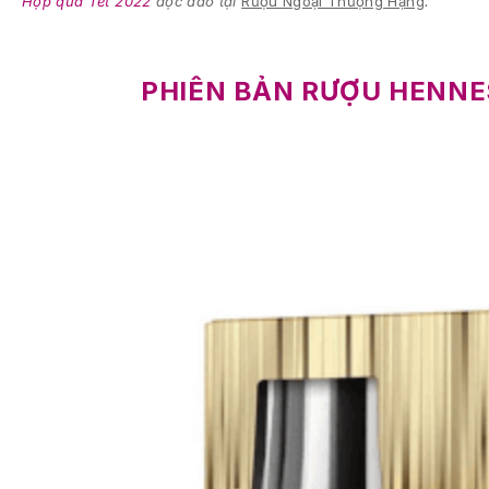
Hộp quà Tết 2022
độc đáo tại
Rượu Ngoại Thượng Hạng
.
PHIÊN BẢN RƯỢU HENNE