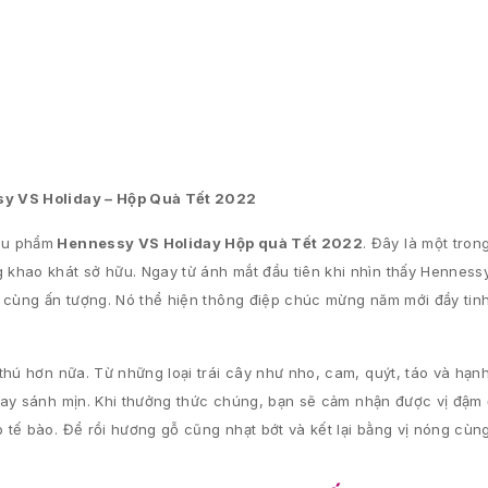
y VS Holiday – Hộp Quà Tết 2022
êu phẩm
Hennessy VS Holiday Hộp quà Tết 2022
. Đây là một tro
khao khát sở hữu. Ngay từ ánh mắt đầu tiên khi nhìn thấy Hennessy
ô cùng ấn tượng. Nó thể hiện thông điệp chúc mừng năm mới đầy tin
thú hơn nữa. Từ những loại trái cây như nho, cam, quýt, táo và hạn
ay sánh mịn. Khi thưởng thức chúng, bạn sẽ cảm nhận được vị đậm 
 tế bào. Để rồi hương gỗ cũng nhạt bớt và kết lại bằng vị nóng cù