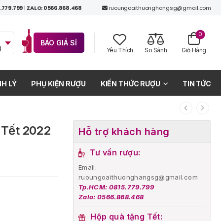
.779.799
|
ZALO: 0566.868.468
ruoungoaithuonghangsg@gmail.com
0
BÁO GIÁ SỈ
g
Yêu Thích
So Sánh
Giỏ Hàng
H LÝ
PHỤ KIỆN RƯỢU
KIẾN THỨC RƯỢU
TIN TỨC
 Tết 2022
Hỗ trợ khách hàng
Tư vấn rượu:
Email:
ruoungoaithuonghangsg@gmail.com
Tp.HCM: 0815.779.799
Zalo: 0566.868.468
Hộp quà tặng Tết: