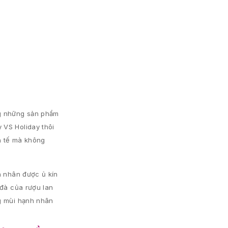
ng những sản phẩm
 VS Holiday thôi
h tế mà không
h nhân được ủ kín
đà của rượu lan
ng mùi hạnh nhân