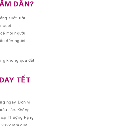
HÂM DẦN?
áng suốt. Bởi
oncept
 để mọi người
mắn đến người
ũng không quá đắt
DAY TẾT
ạng
ngay. Đơn vị
 màu sắc. Không
Ngoại Thượng Hạng
t 2022
làm quà