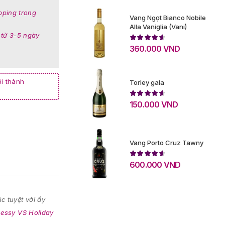
pping trong
Vang Ngọt Bianco Nobile
Alla Vaniglia (Vani)
 từ 3-5 ngày
360.000
VND
i thành
Torley gala
150.000
VND
Vang Porto Cruz Tawny
600.000
VND
c tuyệt vời ấy
essy VS Holiday