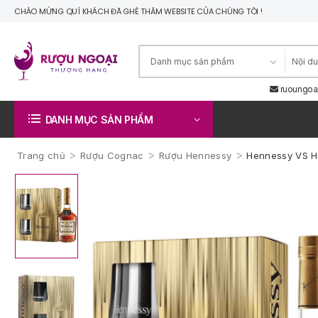
CHÀO MỪNG QUÍ KHÁCH ĐÃ GHÉ THĂM WEBSITE CỦA CHÚNG TÔI !
ruoungoa
DANH MỤC SẢN PHẨM
>
>
>
Trang chủ
Rượu Cognac
Rượu Hennessy
Hennessy VS H