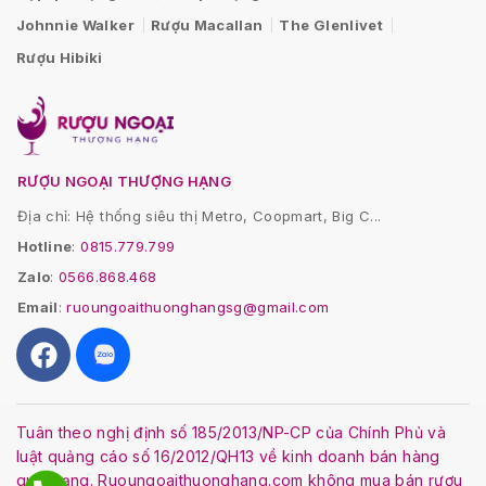
Johnnie Walker
Rượu Macallan
The Glenlivet
Rượu Hibiki
RƯỢU NGOẠI THƯỢNG HẠNG
Địa chỉ: Hệ thống siêu thị Metro, Coopmart, Big C...
Hotline
:
0815.779.799
Zalo
:
0566.868.468
Email
:
ruoungoaithuonghangsg@gmail.com
Tuân theo nghị định số 185/2013/NP-CP của Chính Phủ và
luật quảng cáo số 16/2012/QH13 về kinh doanh bán hàng
qua mạng. Ruoungoaithuonghang.com không mua bán rượu