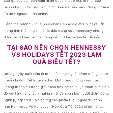
của gỗ sồi, bạn còn cảm nhận được vị béo bùi, tinh tế của
hạnh nhân. Dư vị rượu êm mượt, kéo dài sẵn sàng “hạ gục” mọi
tín đồ Cognac chân chính.
Tổng thể hương vị của phiên bản Hennessy VS Holidays vẫn
mang tinh thần mạnh mẽ rất đặc trưng của Hennessy nhưng
được xử lý khéo léo để mang đến hương vị tinh tế, dễ uống.
TẠI SAO NÊN CHỌN HENNESSY
VS HOLIDAYS TẾT 2023 LÀM
QUÀ BIẾU TẾT?
Những ngày cuối năm là thời điểm mọi người dành thời gian để
chuẩn bị đón Tết Nguyên đán. Một trong những công việc
không thể thiếu trong giai đoạn này chính là lựa chọn quà biếu
để gửi tặng lời chúc ý nghĩa nhất đến bạn bè, người thân, đồng
nghiệp, cấp trên… Và những sản phẩm rượu ngoại trứ danh
như Hennessy VS Holidays – Hộp Quà Tết 2023 chính là lựa