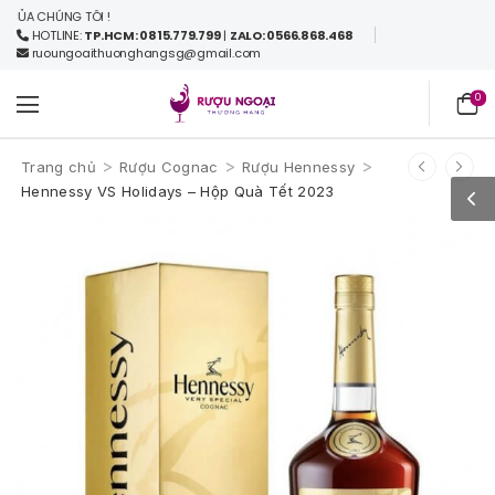
HÚNG TÔI !
HOTLINE:
TP.HCM: 0815.779.799
|
ZALO: 0566.868.468
ruoungoaithuonghangsg@gmail.com
0
>
>
>
Trang chủ
Rượu Cognac
Rượu Hennessy
Hennessy VS Holidays – Hộp Quà Tết 2023