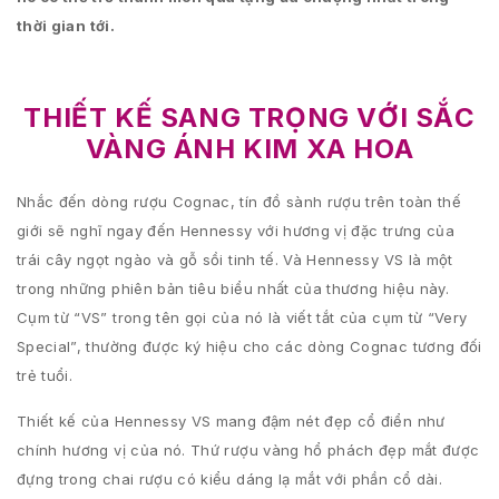
thời gian tới.
THIẾT KẾ SANG TRỌNG VỚI SẮC
VÀNG ÁNH KIM XA HOA
Nhắc đến dòng rượu Cognac, tín đồ sành rượu trên toàn thế
giới sẽ nghĩ ngay đến Hennessy với hương vị đặc trưng của
trái cây ngọt ngào và gỗ sồi tinh tế. Và Hennessy VS là một
trong những phiên bản tiêu biểu nhất của thương hiệu này.
Cụm từ “VS” trong tên gọi của nó là viết tắt của cụm từ “Very
Special”, thường được ký hiệu cho các dòng Cognac tương đối
trẻ tuổi.
Thiết kế của Hennessy VS mang đậm nét đẹp cổ điển như
chính hương vị của nó. Thứ rượu vàng hổ phách đẹp mắt được
đựng trong chai rượu có kiểu dáng lạ mắt với phần cổ dài.