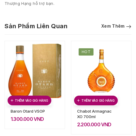
Thượng Hạng hỗ trợ bạn.
Sản Phẩm Liên Quan
Xem Thêm
HOT
THÊM VÀO GIỎ HÀNG
THÊM VÀO GIỎ HÀNG
Baron Otard VSOP
Chabot Armagnac
XO 700ml
1.300.000
VND
2.200.000
VND