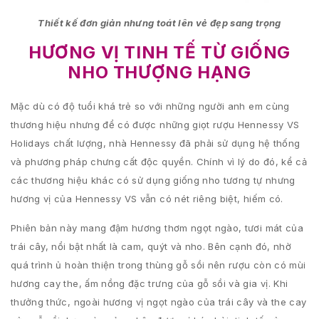
Thiết kế đơn giản nhưng toát lên vẻ đẹp sang trọng
HƯƠNG VỊ TINH TẾ TỪ GIỐNG
NHO THƯỢNG HẠNG
Mặc dù có độ tuổi khá trẻ so với những người anh em cùng
thương hiệu nhưng để có được những giọt rượu Hennessy VS
Holidays chất lượng, nhà Hennessy đã phải sử dụng hệ thống
và phương pháp chưng cất độc quyền. Chính vì lý do đó, kể cả
các thương hiệu khác có sử dụng giống nho tương tự nhưng
hương vị của Hennessy VS vẫn có nét riêng biệt, hiếm có.
Phiên bản này mang đậm hương thơm ngọt ngào, tươi mát của
trái cây, nổi bật nhất là cam, quýt và nho. Bên cạnh đó, nhờ
quá trình ủ hoàn thiện trong thùng gỗ sồi nên rượu còn có mùi
hương cay the, ấm nồng đặc trưng của gỗ sồi và gia vị. Khi
thưởng thức, ngoài hương vị ngọt ngào của trái cây và the cay