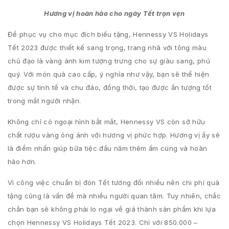
Hương vị hoàn hảo cho ngày Tết trọn vẹn
Để phục vụ cho mục đích biếu tặng, Hennessy VS Holidays
Tết 2023 được thiết kế sang trọng, trang nhã với tông màu
chủ đạo là vàng ánh kim tượng trưng cho sự giàu sang, phú
quý. Với món quà cao cấp, ý nghĩa như vậy, bạn sẽ thể hiện
được sự tinh tế và chu đáo, đồng thời, tạo được ấn tượng tốt
trong mắt người nhận.
Không chỉ có ngoại hình bắt mắt, Hennessy VS còn sở hữu
chất rượu vàng óng ánh với hương vị phức hợp. Hương vị ấy sẽ
là điểm nhấn giúp bữa tiệc đầu năm thêm ấm cúng và hoàn
hảo hơn.
Vì công việc chuẩn bị đón Tết tương đối nhiều nên chi phí quà
tặng cũng là vấn đề mà nhiều người quan tâm. Tuy nhiên, chắc
chắn bạn sẽ không phải lo ngại về giá thành sản phẩm khi lựa
chọn Hennessy VS Holidays Tết 2023. Chỉ với 850.000 –