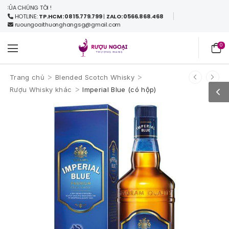
 CHÚNG TÔI !
HOTLINE:
TP.HCM: 0815.779.799
|
ZALO: 0566.868.468
ruoungoaithuonghangsg@gmail.com
0
>
>
Trang chủ
Blended Scotch Whisky
>
Rượu Whisky khác
Imperial Blue (có hộp)