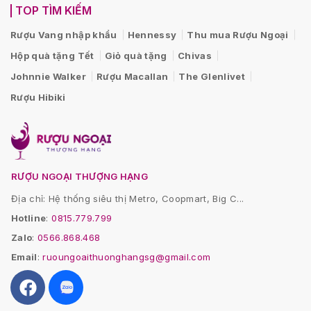
TOP TÌM KIẾM
Rượu Vang nhập khẩu
Hennessy
Thu mua Rượu Ngoại
Hộp quà tặng Tết
Giỏ quà tặng
Chivas
Johnnie Walker
Rượu Macallan
The Glenlivet
Rượu Hibiki
RƯỢU NGOẠI THƯỢNG HẠNG
Địa chỉ: Hệ thống siêu thị Metro, Coopmart, Big C...
Hotline
:
0815.779.799
Zalo
:
0566.868.468
Email
:
ruoungoaithuonghangsg@gmail.com