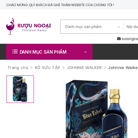
CHÀO MỪNG QUÍ KHÁCH ĐÃ GHÉ THĂM WEBSITE CỦA CHÚNG TÔI !
ruoungoa
DANH MỤC SẢN PHẨM
>
>
>
Trang chủ
BỘ SƯU TẬP
JOHNNIE WALKER
Johnnie Walke