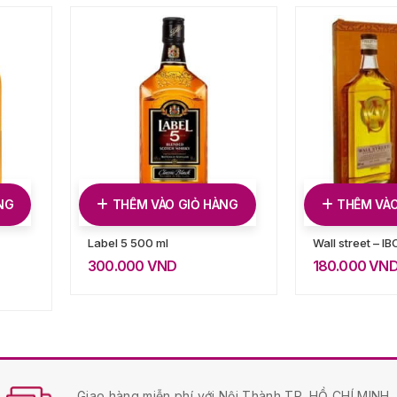
NG
THÊM VÀO GIỎ HÀNG
THÊM VÀO
Label 5 500 ml
Wall street – IB
300.000
VND
180.000
VN
Giao hàng miễn phí với Nội Thành TP. HỒ CHÍ MINH