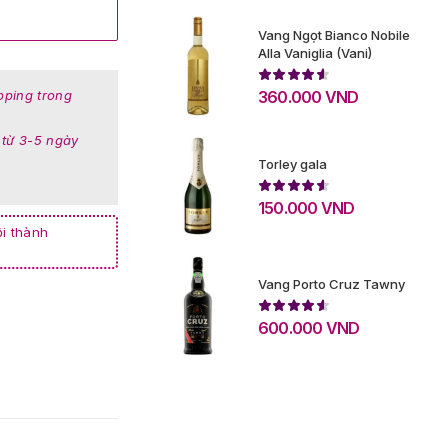
Vang Ngọt Bianco Nobile
Alla Vaniglia (Vani)
360.000
VND
pping trong
 từ 3-5 ngày
Torley gala
150.000
VND
i thành
Vang Porto Cruz Tawny
600.000
VND