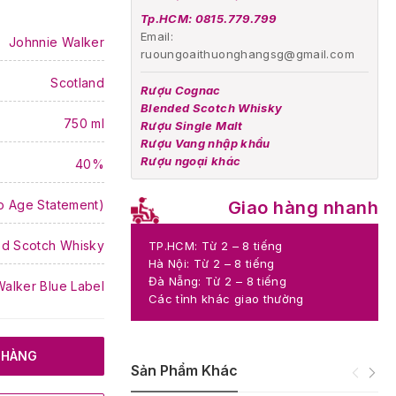
Tp.HCM: 0815.779.799
Email:
Johnnie Walker
ruoungoaithuonghangsg@gmail.com
Scotland
Rượu Cognac
Blended Scotch Whisky
750 ml
Rượu Single Malt
Rượu Vang nhập khẩu
Rượu ngoại khác
40%
o Age Statement)
Giao hàng nhanh
d Scotch Whisky
TP.HCM: Từ 2 – 8 tiếng
Hà Nội: Từ 2 – 8 tiếng
Đà Nẵng: Từ 2 – 8 tiếng
alker Blue Label
Các tỉnh khác giao thường
 HÀNG
Sản Phẩm Khác