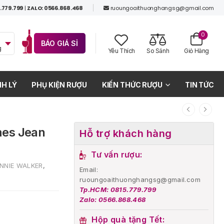
.779.799
|
ZALO: 0566.868.468
ruoungoaithuonghangsg@gmail.com
0
BÁO GIÁ SỈ
g
Yêu Thích
So Sánh
Giỏ Hàng
H LÝ
PHỤ KIỆN RƯỢU
KIẾN THỨC RƯỢU
TIN TỨC
mes Jean
Hỗ trợ khách hàng
Tư vấn rượu:
NNIE WALKER
,
Email:
ruoungoaithuonghangsg@gmail.com
Tp.HCM: 0815.779.799
Zalo: 0566.868.468
Hộp quà tặng Tết: