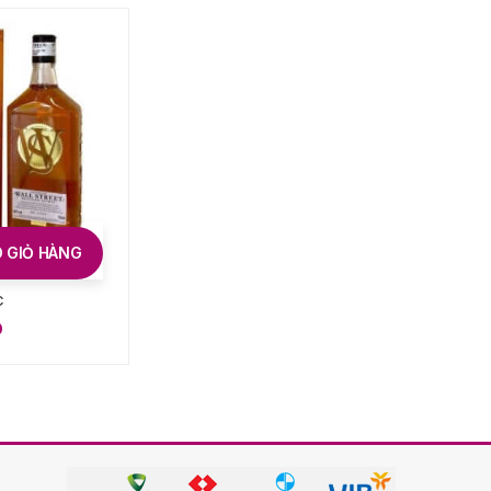
 GIỎ HÀNG
THÊM VÀO GIỎ HÀNG
C
Buffalo Trace
D
1.800.000
VND