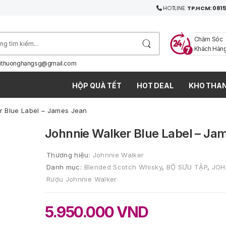
HOTLINE:
TP.HCM: 0815
Chăm Sóc
Khách Hàn
ithuonghangsg@gmail.com
HỘP QUÀ TẾT
HOT DEAL
KHO THAN
r Blue Label – James Jean
Johnnie Walker Blue Label – Ja
Thương hiệu:
Johnnie Walker
Danh mục:
Blended Scotch Whisky
,
BỘ SƯU TẬP
,
JOH
Rượu Johnnie Walker
5.950.000
VND