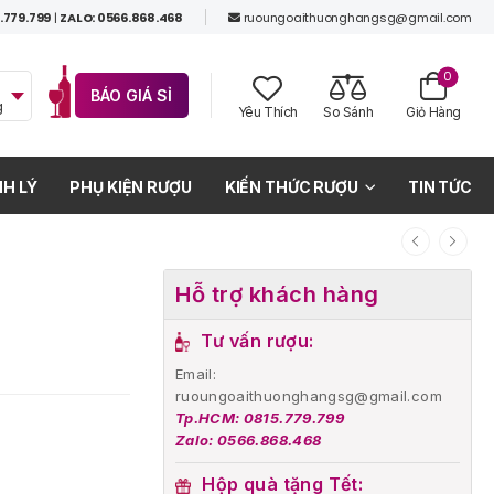
.779.799
|
ZALO: 0566.868.468
ruoungoaithuonghangsg@gmail.com
0
BÁO GIÁ SỈ
g
Yêu Thích
So Sánh
Giỏ Hàng
H LÝ
PHỤ KIỆN RƯỢU
KIẾN THỨC RƯỢU
TIN TỨC
Hỗ trợ khách hàng
Tư vấn rượu:
Email:
ruoungoaithuonghangsg@gmail.com
Tp.HCM: 0815.779.799
Zalo: 0566.868.468
Hộp quà tặng Tết: