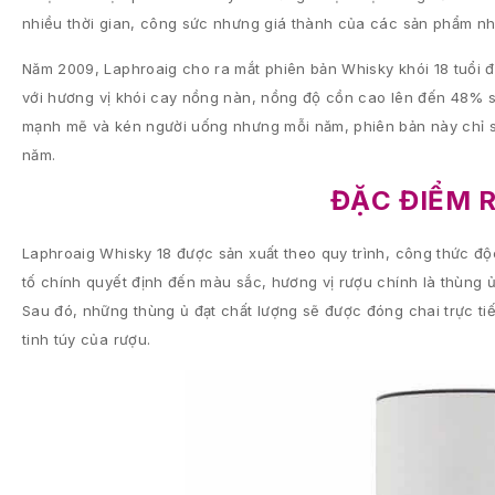
nhiều thời gian, công sức nhưng giá thành của các sản phẩm nh
Năm 2009, Laphroaig cho ra mắt phiên bản Whisky khói 18 tuổi đ
với hương vị khói cay nồng nàn, nồng độ cồn cao lên đến 48% s
mạnh mẽ và kén người uống nhưng mỗi năm, phiên bản này chỉ sả
năm.
ĐẶC ĐIỂM 
Laphroaig Whisky 18 được sản xuất theo quy trình, công thức đ
tố chính quyết định đến màu sắc, hương vị rượu chính là thùng ủ
Sau đó, những thùng ủ đạt chất lượng sẽ được đóng chai trực ti
tinh túy của rượu.