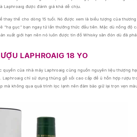
à Laphroaig được đánh giá khá dễ chịu.
ể thay thế cho dòng 15 tuổi. Nó được xem là biểu tượng của thương
ẽ “hạ gục” bạn ngay từ lần thưởng thức đầu tiên. Mặc dù nồng độ c
n xuất giới hạn nên nó luôn được tín đồ Whisky săn đón dù đã phá
RƯỢU LAPHROAIG 18 YO
ộc quyền của nhà máy Laphroaig cùng nguồn nguyên liệu thượng hạn
. Laphroaig chỉ sử dụng thùng gỗ sồi cao cấp để ủ hỗn hợp rượu tro
ếp mà không qua quá trình lọc lạnh nên đảm bảo giữ lại trọn vẹn mà