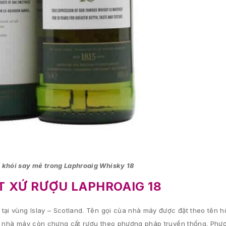
 khói say mê trong Laphroaig Whisky 18
T XỨ RƯỢU LAPHROAIG 18
tại vùng Islay – Scotland. Tên gọi của nhà máy được đặt theo tên 
ác nhà máy còn chưng cất rượu theo phương pháp truyền thống. Phư