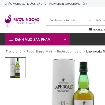
CHÀO MỪNG QUÍ KHÁCH ĐÃ GHÉ THĂM WEBSITE CỦA CHÚNG TÔI !
ruoungoa
DANH MỤC SẢN PHẨM
>
>
>
Trang chủ
Rượu Single Malt
Rượu Laphroaig
Laphroaig 