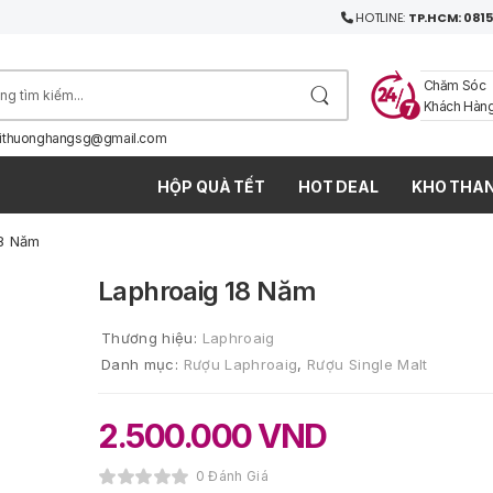
HOTLINE:
TP.HCM: 0815
Chăm Sóc
Khách Hàn
ithuonghangsg@gmail.com
HỘP QUÀ TẾT
HOT DEAL
KHO THAN
18 Năm
Laphroaig 18 Năm
Thương hiệu:
Laphroaig
Danh mục:
Rượu Laphroaig
,
Rượu Single Malt
2.500.000
VND
0 Đánh Giá