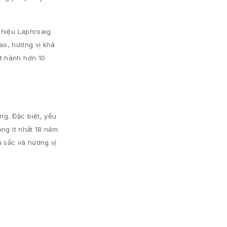
 hiệu Laphroaig
ao, hương vị khá
t hành hơn 10
g. Đặc biệt, yếu
ng ít nhất 18 năm.
u sắc và hương vị