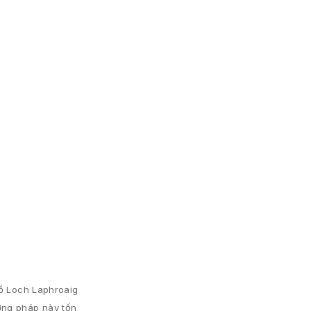
hồ Loch Laphroaig
ơng pháp này tốn