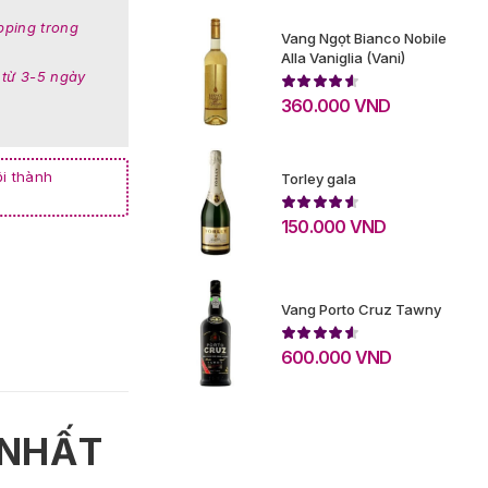
pping trong
Vang Ngọt Bianco Nobile
Alla Vaniglia (Vani)
 từ 3-5 ngày
360.000
VND
i thành
Torley gala
150.000
VND
Vang Porto Cruz Tawny
600.000
VND
 NHẤT