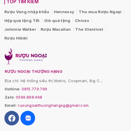
TOP TÌM KIẾM
Rượu Vang nhập khẩu
Hennessy
Thu mua Rượu Ngoại
Hộp quà tặng Tết
Giỏ quà tặng
Chivas
Johnnie Walker
Rượu Macallan
The Glenlivet
Rượu Hibiki
RƯỢU NGOẠI THƯỢNG HẠNG
Địa chỉ: Hệ thống siêu thị Metro, Coopmart, Big C...
Hotline
:
0815.779.799
Zalo
:
0566.868.468
Email
:
ruoungoaithuonghangsg@gmail.com