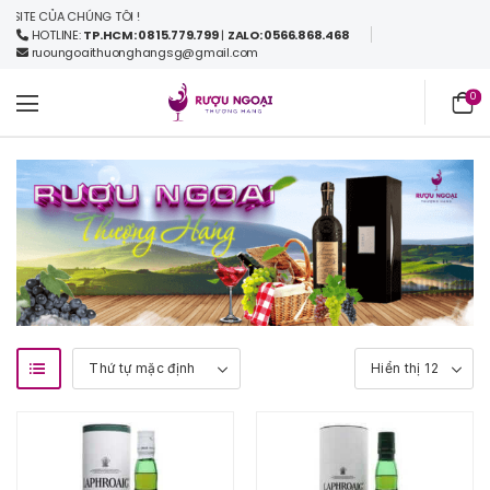
E CỦA CHÚNG TÔI !
HOTLINE:
TP.HCM: 0815.779.799
|
ZALO: 0566.868.468
ruoungoaithuonghangsg@gmail.com
0