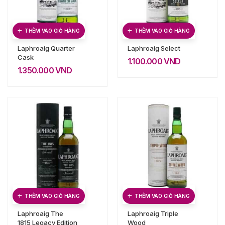
THÊM VÀO GIỎ HÀNG
THÊM VÀO GIỎ HÀNG
Laphroaig Quarter
Laphroaig Select
Cask
1.100.000
VND
1.350.000
VND
THÊM VÀO GIỎ HÀNG
THÊM VÀO GIỎ HÀNG
Laphroaig The
Laphroaig Triple
1815 Legacy Edition
Wood