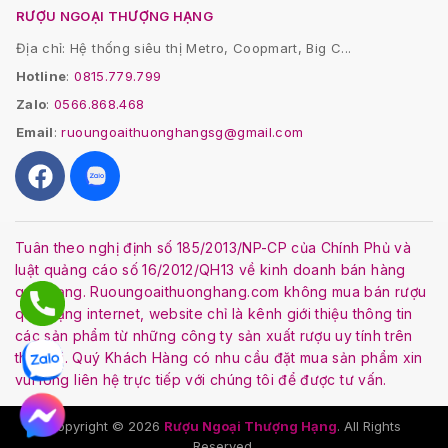
RƯỢU NGOẠI THƯỢNG HẠNG
Địa chỉ: Hệ thống siêu thị Metro, Coopmart, Big C...
Hotline
:
0815.779.799
Zalo
:
0566.868.468
Email
:
ruoungoaithuonghangsg@gmail.com
Tuân theo nghị định số 185/2013/NP-CP của Chính Phủ và
luật quảng cáo số 16/2012/QH13 về kinh doanh bán hàng
qua mạng. Ruoungoaithuonghang.com không mua bán rượu
qua mạng internet, website chỉ là kênh giới thiệu thông tin
các sản phẩm từ những công ty sản xuất rượu uy tính trên
thế giới. Quý Khách Hàng có nhu cầu đặt mua sản phẩm xin
vui lòng liên hệ trực tiếp với chúng tôi để được tư vấn.
Copyright © 2026
Rượu Ngoại Thượng Hạng
. All Rights
Reserved.