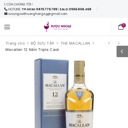
ỦA CHÚNG TÔI !
HOTLINE:
TP.HCM: 0815.779.799
|
ZALO: 0566.868.468
ruoungoaithuonghangsg@gmail.com
0
>
>
>
Trang chủ
BỘ SƯU TẬP
THE MACALLAN
Macallan 12 Năm Triple Cask