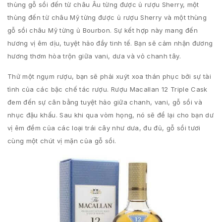
thùng gỗ sồi đến từ châu Âu từng được ủ rượu Sherry, một
thùng đến từ châu Mỹ từng được ủ rượu Sherry và một thùng
gỗ sồi châu Mỹ từng ủ Bourbon. Sự kết hợp này mang đến
hương vị êm dịu, tuyệt hảo đầy tinh tế. Bạn sẽ cảm nhận đương
hương thơm hòa trộn giữa vani, dưa và vỏ chanh tây.
Thử một ngụm rượu, bạn sẽ phải xuýt xoa thán phục bởi sự tài
tình của các bậc chế tác rượu. Rượu Macallan 12 Triple Cask
đem đến sự cân bằng tuyệt hảo giữa chanh, vani, gỗ sồi và
nhục đậu khấu. Sau khi qua vòm họng, nó sẽ để lại cho bạn dư
vị êm đềm của các loại trái cây như dưa, đu đủ, gỗ sồi tươi
cùng một chút vị mặn của gỗ sồi.