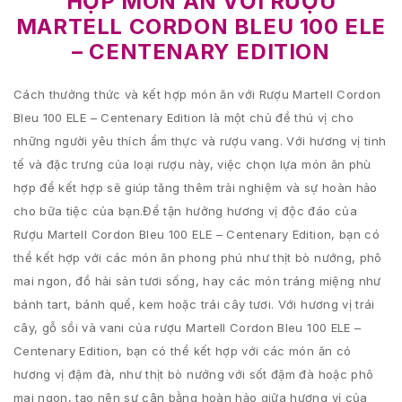
HỢP MÓN ĂN VỚI RƯỢU
MARTELL CORDON BLEU 100 ELE
– CENTENARY EDITION
Cách thưởng thức và kết hợp món ăn với Rượu Martell Cordon
Bleu 100 ELE – Centenary Edition là một chủ đề thú vị cho
những người yêu thích ẩm thực và rượu vang. Với hương vị tinh
tế và đặc trưng của loại rượu này, việc chọn lựa món ăn phù
hợp để kết hợp sẽ giúp tăng thêm trải nghiệm và sự hoàn hảo
cho bữa tiệc của bạn.Để tận hưởng hương vị độc đáo của
Rượu Martell Cordon Bleu 100 ELE – Centenary Edition, bạn có
thể kết hợp với các món ăn phong phú như thịt bò nướng, phô
mai ngon, đồ hải sản tươi sống, hay các món tráng miệng như
bánh tart, bánh quế, kem hoặc trái cây tươi. Với hương vị trái
cây, gỗ sồi và vani của rượu Martell Cordon Bleu 100 ELE –
Centenary Edition, bạn có thể kết hợp với các món ăn có
hương vị đậm đà, như thịt bò nướng với sốt đậm đà hoặc phô
mai ngon, tạo nên sự cân bằng hoàn hảo giữa hương vị của