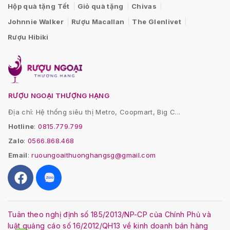
Hộp quà tặng Tết
Giỏ quà tặng
Chivas
Johnnie Walker
Rượu Macallan
The Glenlivet
Rượu Hibiki
RƯỢU NGOẠI THƯỢNG HẠNG
Địa chỉ: Hệ thống siêu thị Metro, Coopmart, Big C...
Hotline
:
0815.779.799
Zalo
:
0566.868.468
Email
:
ruoungoaithuonghangsg@gmail.com
Tuân theo nghị định số 185/2013/NP-CP của Chính Phủ và
luật quảng cáo số 16/2012/QH13 về kinh doanh bán hàng