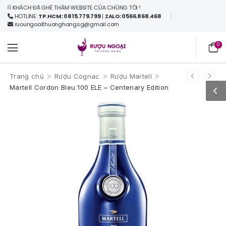
ÁCH ĐÃ GHÉ THĂM WEBSITE CỦA CHÚNG TÔI !
HOTLINE:
TP.HCM: 0815.779.799
|
ZALO: 0566.868.468
ruoungoaithuonghangsg@gmail.com
0
>
>
>
Trang chủ
Rượu Cognac
Rượu Martell
Martell Cordon Bleu 100 ELE – Centenary Edition