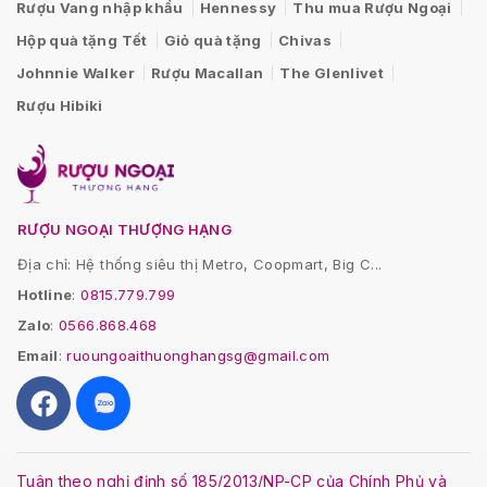
Rượu Vang nhập khẩu
Hennessy
Thu mua Rượu Ngoại
Hộp quà tặng Tết
Giỏ quà tặng
Chivas
Johnnie Walker
Rượu Macallan
The Glenlivet
Rượu Hibiki
RƯỢU NGOẠI THƯỢNG HẠNG
Địa chỉ: Hệ thống siêu thị Metro, Coopmart, Big C...
Hotline
:
0815.779.799
Zalo
:
0566.868.468
Email
:
ruoungoaithuonghangsg@gmail.com
Tuân theo nghị định số 185/2013/NP-CP của Chính Phủ và