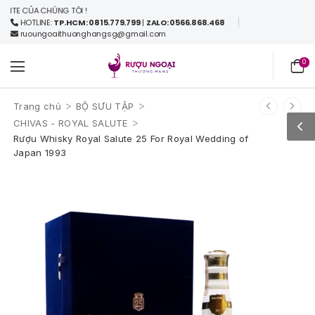
 CỦA CHÚNG TÔI !
HOTLINE:
TP.HCM: 0815.779.799
|
ZALO: 0566.868.468
ruoungoaithuonghangsg@gmail.com
0
>
>
Trang chủ
BỘ SƯU TẬP
>
CHIVAS - ROYAL SALUTE
Rượu Whisky Royal Salute 25 For Royal Wedding of
Japan 1993