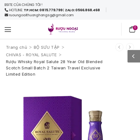
TE CỦA CHÚNG TÔI !
HOTLINE:
TP.HCM: 0815.779.799
|
ZALO: 0566.868.468
ruoungoaithuonghangsg@gmail.com
0
>
>
Trang chủ
BỘ SƯU TẬP
>
CHIVAS - ROYAL SALUTE
Rượu Whisky Royal Salute 28 Year Old Blended
Scotch Small Batch 2 Taiwan Travel Exclusive
Limited Edition