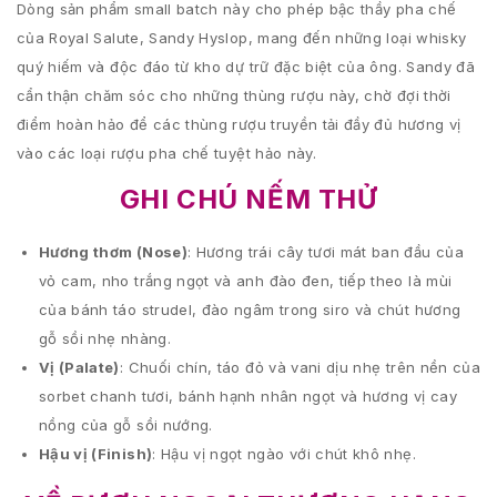
Dòng sản phẩm small batch này cho phép bậc thầy pha chế
của Royal Salute, Sandy Hyslop, mang đến những loại whisky
quý hiếm và độc đáo từ kho dự trữ đặc biệt của ông. Sandy đã
cẩn thận chăm sóc cho những thùng rượu này, chờ đợi thời
điểm hoàn hảo để các thùng rượu truyền tải đầy đủ hương vị
vào các loại rượu pha chế tuyệt hảo này.
GHI CHÚ NẾM THỬ
Hương thơm (Nose)
: Hương trái cây tươi mát ban đầu của
vỏ cam, nho trắng ngọt và anh đào đen, tiếp theo là mùi
của bánh táo strudel, đào ngâm trong siro và chút hương
gỗ sồi nhẹ nhàng.
Vị (Palate)
: Chuối chín, táo đỏ và vani dịu nhẹ trên nền của
sorbet chanh tươi, bánh hạnh nhân ngọt và hương vị cay
nồng của gỗ sồi nướng.
Hậu vị (Finish)
: Hậu vị ngọt ngào với chút khô nhẹ.