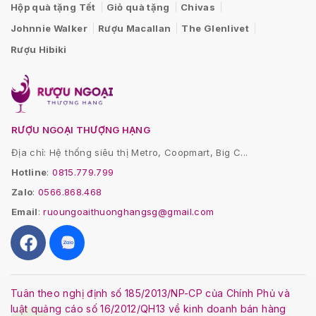
Hộp quà tặng Tết
Giỏ quà tặng
Chivas
Johnnie Walker
Rượu Macallan
The Glenlivet
Rượu Hibiki
RƯỢU NGOẠI THƯỢNG HẠNG
Địa chỉ: Hệ thống siêu thị Metro, Coopmart, Big C...
Hotline
:
0815.779.799
Zalo
:
0566.868.468
Email
:
ruoungoaithuonghangsg@gmail.com
Tuân theo nghị định số 185/2013/NP-CP của Chính Phủ và
luật quảng cáo số 16/2012/QH13 về kinh doanh bán hàng