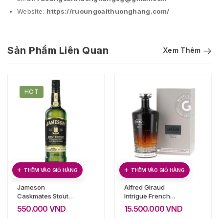
Website:
https://ruoungoaithuonghang.com/
Sản Phẩm Liên Quan
Xem Thêm
HOT
THÊM VÀO GIỎ HÀNG
THÊM VÀO GIỎ HÀNG
Jameson
Alfred Giraud
Caskmates Stout
Intrigue French
Edition
Malt Whisky
550.000
VND
15.500.000
VND