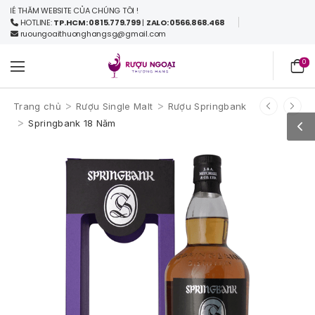
 THĂM WEBSITE CỦA CHÚNG TÔI !
HOTLINE:
TP.HCM: 0815.779.799
|
ZALO: 0566.868.468
ruoungoaithuonghangsg@gmail.com
0
>
>
Trang chủ
Rượu Single Malt
Rượu Springbank
>
Springbank 18 Năm