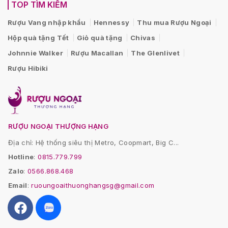
TOP TÌM KIẾM
Rượu Vang nhập khẩu
Hennessy
Thu mua Rượu Ngoại
Hộp quà tặng Tết
Giỏ quà tặng
Chivas
Johnnie Walker
Rượu Macallan
The Glenlivet
Rượu Hibiki
RƯỢU NGOẠI THƯỢNG HẠNG
Địa chỉ: Hệ thống siêu thị Metro, Coopmart, Big C...
Hotline
:
0815.779.799
Zalo
:
0566.868.468
Email
:
ruoungoaithuonghangsg@gmail.com